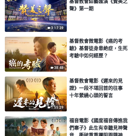
基督教會綜藝匯演《贊美之
聲》第一期
3:17:39
基督教會微電影《癌的考
驗》基督徒身患絶症，生死
考驗中如何經歷？
38:48
基督教會電影《遲來的見
證》一段不堪回首的往事
十年縈繞心頭的誓言
1:55:29
福音電影《國度福音傳進我
們寨子》此生有幸聽見神聲
音 衝破重重攔阻跟隨神