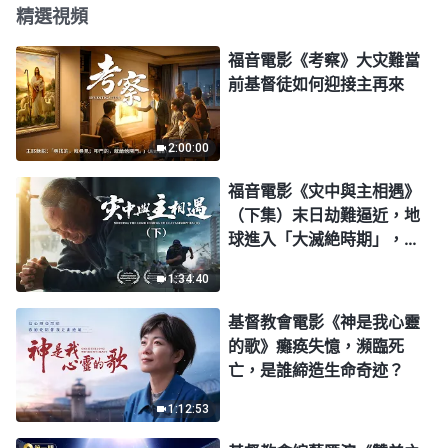
精選視頻
福音電影《考察》大灾難當
前基督徒如何迎接主再來
2:00:00
福音電影《灾中與主相遇》
（下集）末日劫難逼近，地
球進入「大滅絶時期」，人
類進入倒計時，你準備好逃
1:34:40
生了嗎？
基督教會電影《神是我心靈
的歌》癱痪失憶，瀕臨死
亡，是誰締造生命奇迹？
1:12:53