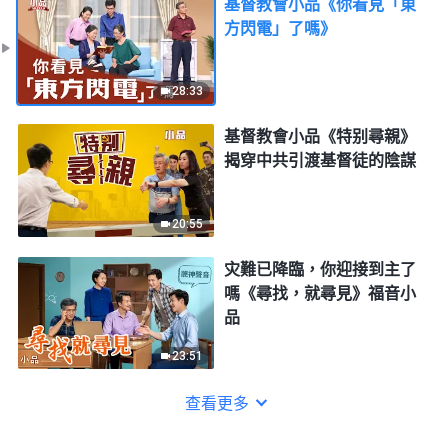
基督教會小品《你看見「東
方閃電」了嗎》
28:33
基督教會小品《特别尋親》
揭穿中共引渡基督徒的陰謀
20:55
灾難已降臨，你迎接到主了
嗎《尋找，就尋見》福音小
品
23:51
查看更多