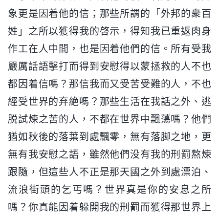
象更是因着他的信；那些所謂的「外邦的衆百
姓」之所以獲得我的啓示，得知我已重返肉身
作工在人中間，也是因着他們的信。所有受我
嚴厲話語擊打而得到安慰得以蒙拯救的人不也
都因着信嗎？那信我而又受苦受難的人，不也
經受世界的弃絶嗎？那些生活在我話之外、逃
脱試煉之苦的人，不都在世界中飄蕩嗎？他們
猶如秋後的落葉到處飄零，無有落脚之地，更
無有我安慰之語，雖然他們没有我的刑罰熬煉
跟隨，但這些人不正是那天國之外到處漂泊、
流浪街頭的乞丐嗎？世界真是你的安息之所
嗎？你真能因着躲開我的刑罰而獲得那世界上