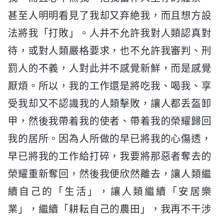
甚至人明明看見了我却又弃絶我，而且想方設
法將我「打敗」。人并不允許我對人類認真對
待，或對人類嚴格要求，也不允許我審判、刑
罰人的不義，人對此并不感覺新鮮，而是感覺
厭煩。所以，我的工作還是將吃我、喝我、享
受我却又不認識我的人類擊敗，讓人都丢盔卸
甲，然後我帶着我的使者、帶着我的榮耀歸回
我的居所。因為人所做的早已將我的心傷透，
早已將我的工作給打碎，我要將那惡者奪去的
榮耀重新奪回，然後我便欣然離去，讓人類繼
續自己的「生活」，讓人類繼續「安居樂
業」，繼續「耕耘自己的農田」，我再不干涉