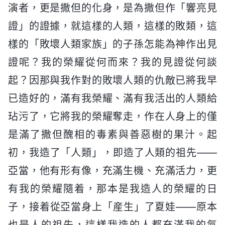
演者，更是撒但的化身，是為撒但作「響亮見
證」的證據，就這樣的人類，這樣的敗類，這
樣的「敗壞人類家族」的子孫怎能為神作出見
證呢？我的榮耀從何而來？我的見證從何談
起？因那與我作對的敗壞人類的仇敵已將我早
已造好的，滿有我榮耀、滿有我活出的人類給
玷污了，它將我的榮耀奪走，作在人身上的僅
是滿了撒但醜相的毒素與善惡樹的果汁。起
初，我造了「人類」，即造了人類的祖先——
亞當，他有形有像，充滿生機、充滿活力，更
有我的榮耀隨着，那本是我造人的榮耀的日
子，接着從亞當身上「産生」了夏娃——原本
也是人的祖先，這樣我造的人都充滿我的氣