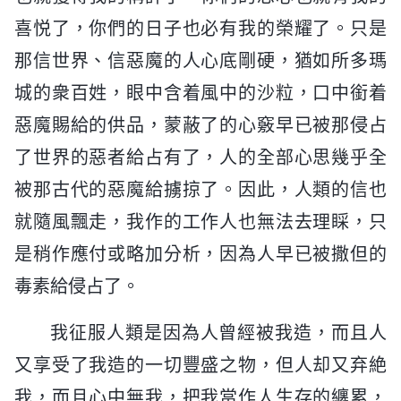
喜悦了，你們的日子也必有我的榮耀了。只是
那信世界、信惡魔的人心底剛硬，猶如所多瑪
城的衆百姓，眼中含着風中的沙粒，口中銜着
惡魔賜給的供品，蒙蔽了的心竅早已被那侵占
了世界的惡者給占有了，人的全部心思幾乎全
被那古代的惡魔給擄掠了。因此，人類的信也
就隨風飄走，我作的工作人也無法去理睬，只
是稍作應付或略加分析，因為人早已被撒但的
毒素給侵占了。
我征服人類是因為人曾經被我造，而且人
又享受了我造的一切豐盛之物，但人却又弃絶
我，而且心中無我，把我當作人生存的纏累，