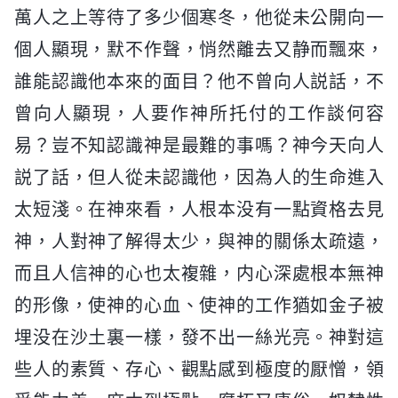
萬人之上等待了多少個寒冬，他從未公開向一
個人顯現，默不作聲，悄然離去又静而飄來，
誰能認識他本來的面目？他不曾向人説話，不
曾向人顯現，人要作神所托付的工作談何容
易？豈不知認識神是最難的事嗎？神今天向人
説了話，但人從未認識他，因為人的生命進入
太短淺。在神來看，人根本没有一點資格去見
神，人對神了解得太少，與神的關係太疏遠，
而且人信神的心也太複雜，内心深處根本無神
的形像，使神的心血、使神的工作猶如金子被
埋没在沙土裏一樣，發不出一絲光亮。神對這
些人的素質、存心、觀點感到極度的厭憎，領