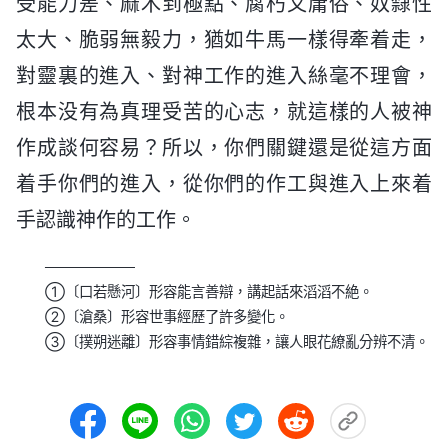
受能力差、麻木到極點、腐朽又庸俗、奴隸性
太大、脆弱無毅力，猶如牛馬一樣得牽着走，
對靈裏的進入、對神工作的進入絲毫不理會，
根本没有為真理受苦的心志，就這樣的人被神
作成談何容易？所以，你們關鍵還是從這方面
着手你們的進入，從你們的作工與進入上來着
手認識神作的工作。
─────────
①〔口若懸河〕形容能言善辯，講起話來滔滔不絶。
②〔滄桑〕形容世事經歷了許多變化。
③〔撲朔迷離〕形容事情錯綜複雜，讓人眼花繚亂分辨不清。