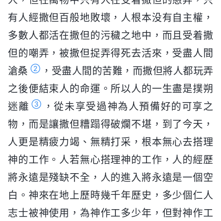
有人經撒但百般地敗壞，人根本没有自主權，
多數人都活在撒但的污穢之地中，而且受着撒
但的嘲弄，被撒但捉弄得死去活來，受盡人間
②
滄桑
，受盡人間的苦難，而撒但將人都玩弄
之後便結束人的命運。所以人的一生盡是撲朔
③
迷離
，從未享受過神為人預備好的可享之
物，而是讓撒但糟蹋得破爛不堪，到了今天，
人更是精疲力竭、無精打采，根本無心去搭理
神的工作。人若無心搭理神的工作，人的經歷
將永遠是殘缺不全，人的進入將永遠是一個空
白。神來在地上歷時幾千年歷史，多少個仁人
志士被神使用，為神作工多少年，但對神作工