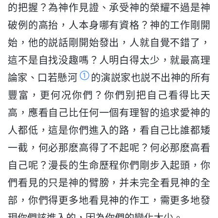
的把握？為神作見證、承受神的榮耀不過是神
破例的高抬，人本身哪有資格？神的工作剛開
始，他的説話剛開始發出，人就自覺不錯了，
這不是自找没趣嗎？人明白得太少，就最高理
①
論家、口若懸河
的演説家也説不出神的所有
豐富，更何况你們？你們别把自己看得比天
高，應看自己比任何一個有理智的追求愛神的
人都低，這是你們進入的路，看自己比誰都矮
一截，何必那麽高得了不起呢？何必那麽高看
自己呢？漫長的生命歷程你們剛步入起頭，你
們看見的只是神的臂膀，并未完全看見神的全
部，你們得更多地看見神的作工，需更多地發
現你們該進入的，因為你們的變化太少。