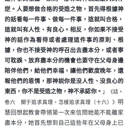
逆。人要想做合格的受造之物，首先得根據神
的話看每一件事、做每一件事，這就叫合格，
這就叫有人性、有良心。相反，你如果不接受
神的話作為看待或者處理這件事的原則、根
據，你也不接受神的呼召出去盡本分，或者寧
可耽誤、放弃盡本分的機會也要守在父母身邊
陪伴他們，給他們幸福，讓他們歡度晚年，還
報他們的恩情，那神説你是没人性、没良心的
東西，你不是受造之物，神不承認你。
」
《話・
明
卷六 關于追求真理・怎樣追求真理（十六）》
慧回想起教會帶領第一次來信問她能不能離家
盡本分，她首先想到自己這些年在父母身上已