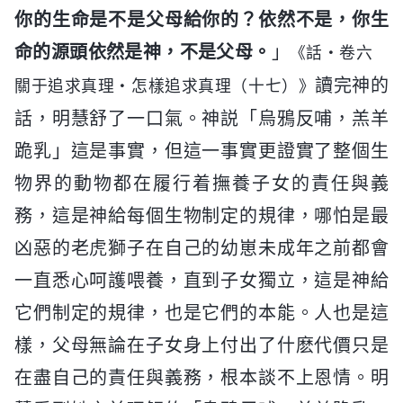
你的生命是不是父母給你的？依然不是，你生
命的源頭依然是神，不是父母。
」
《話・卷六
讀完神的
關于追求真理・怎樣追求真理（十七）》
話，明慧舒了一口氣。神説「烏鴉反哺，羔羊
跪乳」這是事實，但這一事實更證實了整個生
物界的動物都在履行着撫養子女的責任與義
務，這是神給每個生物制定的規律，哪怕是最
凶惡的老虎獅子在自己的幼崽未成年之前都會
一直悉心呵護喂養，直到子女獨立，這是神給
它們制定的規律，也是它們的本能。人也是這
樣，父母無論在子女身上付出了什麽代價只是
在盡自己的責任與義務，根本談不上恩情。明