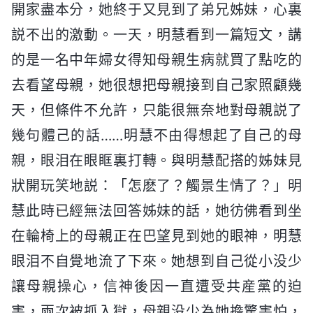
開家盡本分，她終于又見到了弟兄姊妹，心裏
説不出的激動。一天，明慧看到一篇短文，講
的是一名中年婦女得知母親生病就買了點吃的
去看望母親，她很想把母親接到自己家照顧幾
天，但條件不允許，只能很無奈地對母親説了
幾句體己的話……明慧不由得想起了自己的母
親，眼泪在眼眶裏打轉。與明慧配搭的姊妹見
狀開玩笑地説：「怎麽了？觸景生情了？」明
慧此時已經無法回答姊妹的話，她彷佛看到坐
在輪椅上的母親正在巴望見到她的眼神，明慧
眼泪不自覺地流了下來。她想到自己從小没少
讓母親操心，信神後因一直遭受共産黨的迫
害，兩次被抓入獄，母親没少為她擔驚害怕，