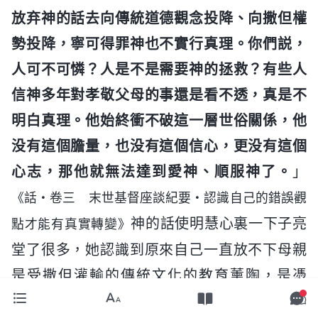
放弃神的話去向傳統道德觀念投降、向撒但權
勢投降，寧可得罪神也不實行真理。你們説，
人可不可憐？人是不是需要神的拯救？有些人
信神多年對孝敬父母的事還是看不透，真是不
明白真理。他始終衝不破這一層世俗關係，他
没有這個膽量，也没有這個信心，更没有這個
心志，那他就無法達到愛神、順服神了。
」
《話・卷三 末世基督座談紀要・認識自己的錯誤觀
神的話使明慧心裏一下子亮
點才能有真實轉變》
堂了很多，她認識到原來自己一直放不下母親
是受撒但灌輸的傳統文化的教育薰陶，是憑
「百善孝為先」「養兒防老」「父母在，不遠