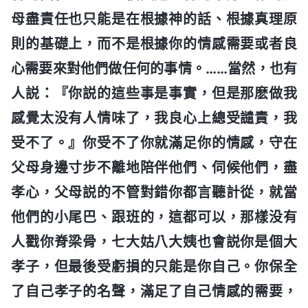
母盡責任也只能是在根據神的話、根據真理原
則的基礎上，而不是根據你的情感需要或者良
心需要來對他們做任何的事情。……當然，也有
人説：『你説的這些事是事實，但是那麽做我
感覺太没有人情味了，我良心上總受譴責，我
受不了。』你受不了你就滿足你的情感，守在
父母身邊寸步不離地陪伴他們、伺候他們，盡
孝心，父母説的不管對錯你都言聽計從，就當
他們的小尾巴、跟班的，這都可以，那樣没有
人戳你脊梁骨，七大姑八大姨也會説你是個大
孝子，但最後受虧損的只能是你自己。你保全
了自己孝子的名聲，滿足了自己情感的需要，