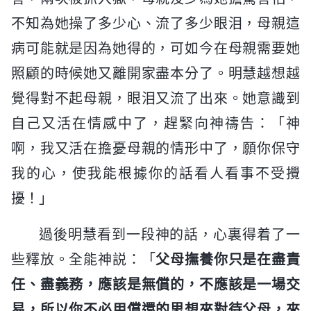
不知為她操了多少心、流了多少眼泪，母親這
病可能就是因為她得的，可如今在母親需要她
照顧的時候她又離開家盡本分了。明慧越想越
覺得對不起母親，眼泪又流了出來。她意識到
自己又活在情感中了，趕緊向神禱告：「神
啊，我又活在擔憂母親的情形中了，願你保守
我的心，使我能根據你的話看人看事不受攪
擾！」
過後明慧看到一段神的話，心裏得着了一
些釋放。全能神説：「
父母撫養你只是在盡責
任、盡義務，應該是無償的，不應該是一場交
易，所以你不必用償還的思想來對待父母，來