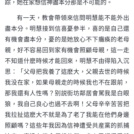
踪，她在家想信神盡本分那是不可能的。
有一天，教會帶領來信問明慧能不能外出
盡本分。明慧接到信喜憂參半，喜的是自己還
有機會盡本分，憂的是她放心不下癱痪的老母
親，好不容易回到家有機會照顧母親，這一走
不知道什麽時候才能回來，明慧不由得陷入沉
思：「父母把我養了這麽大，父親去世的時候
我没在家，如果母親走的時候我也不在跟前，
那我還有人性嗎？别説街坊鄰居會駡我是白眼
狼，我自己良心也過不去啊！父母辛辛苦苦把
我拉扯這麽大不就是為了老了我能在他們身邊
照顧嗎？這些年我因為信神遭受共産黨的抓捕