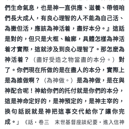
們生命氣息，也是神一直供應、滋養、帶領咱
們長大成人，有良心理智的人不能為自己活、
為撒但活，應該為神活着，盡好本分。』這話
是對的，但只是大框、輪廓，具體怎樣為神活
着才實際，這就涉及到良心理智了。那怎麽為
神活着？
（盡好受造之物當盡的本分。）
對
了。你們現在所做的是在盡人的本分，實際上
是為誰做啊？
（為神做。）
是為神做，是在與
神配合呢！神給你們的托付就是你們的本分，
這是神命定好的，是神預定的，是神主宰的，
换句話説就是神把這事交代給你了讓你完
成。
」
《話・卷三 末世基督座談紀要・進入信神