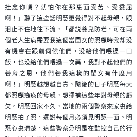
挂念你嗎？就怕你在那裏面受苦、受委屈
啊！」聽了這些話明慧更覺得對不起母親，眼
泪止不住地往下流，「都説養兒防老，可在兩
個老人生病需要我這個當閨女的照顧時我却没
有機會在跟前伺候他們，没給他們喂過一口
飯，也没給他們喂過一次藥，我對不起他們的
養育之恩，他們養我這樣的閨女有什麽用
啊！」明慧越想越自責。隨後的日子明慧每天
都照顧癱痪的母親，想彌補這些年對母親的虧
欠。明慧回家不久，當地的兩個警察來家裏給
明慧拍了照，還説每個月必須見明慧一面。明
慧心裏清楚，這些警察分明是在監控自己的行