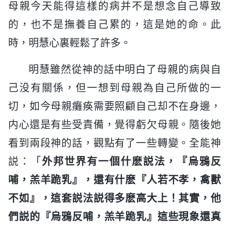
母親今天能得這樣的病并不是想念自己導致
的，也不是撫養自己累的，這是她的命。此
時，明慧心裏輕鬆了許多。
明慧雖然從神的話中明白了母親的病與自
己没有關係，但一想到母親為自己所做的一
切，如今母親癱痪需要照顧自己却不在身邊，
内心還是有些受責備，覺得虧欠母親。隨後她
看到兩段神的話，觀點有了一些轉變。全能神
説：「
外邦世界有一個什麽説法，『烏鴉反
哺，羔羊跪乳』，還有什麽『人若不孝，禽獸
不如』，這套説法説得多麽高大上！其實，他
們説的『烏鴉反哺，羔羊跪乳』這些現象還真