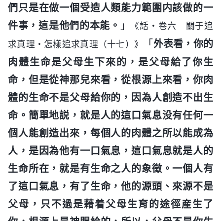
們只是在做一個受造人類能力範圍内該做的一
件事，這是他們的本能。
」
《話・卷六 關于追
「
外表看，你的
求真理・怎樣追求真理（十七）》
肉體生命是父母生下來的，是父母給了你生
命，但是從神那兒來看，從根源上來看，你肉
體的生命不是父母給你的，因為人創造不出生
命。簡單地説，就是人的這口氣息没有任何一
個人能創造出來，每個人的肉體之所以能成為
人，是因為他有一口氣息，這口氣息就是人的
生命所在，就是有生命之人的象徵。一個人有
了這口氣息，有了生命，他的源頭、來源不是
父母，只不過是藉着父母生育的途徑産生了