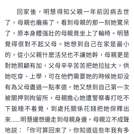
回家後，明慧得知父親一年前因病去世
了，母親也癱痪了。看到母親的那一刻她驚呆
了，原本身體强壯的母親竟坐上了輪椅。明慧
覺得很對不起父母。她想到自己在家是最小
的，從小父親什麽活兒也不讓她幹，母親更是
對她照顧有加，父母辛辛苦苦把她拉扯大，供
她吃穿、上學，可在他們需要她的時候她却没
有為父母盡過一點孝道。她又想到自己第一次
被關押到拘留所，母親擔心她遭警察毒打吃不
下飯睡不着覺，到處托關係花錢把她保釋出
來……明慧邊想邊走到母親身邊。母親泣不成聲
地説：「你可算回來了，你知道這些年我有多