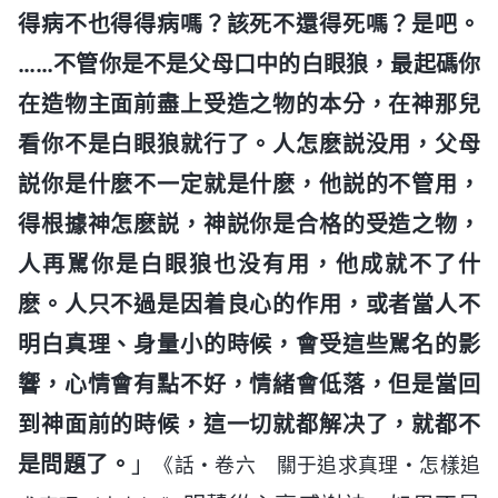
得病不也得得病嗎？該死不還得死嗎？是吧。
……不管你是不是父母口中的白眼狼，最起碼你
在造物主面前盡上受造之物的本分，在神那兒
看你不是白眼狼就行了。人怎麽説没用，父母
説你是什麽不一定就是什麽，他説的不管用，
得根據神怎麽説，神説你是合格的受造之物，
人再駡你是白眼狼也没有用，他成就不了什
麽。人只不過是因着良心的作用，或者當人不
明白真理、身量小的時候，會受這些駡名的影
響，心情會有點不好，情緒會低落，但是當回
到神面前的時候，這一切就都解决了，就都不
是問題了。
」
《話・卷六 關于追求真理・怎樣追