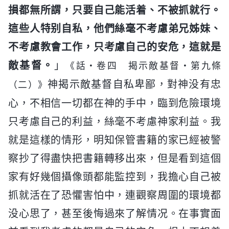
損都無所謂，只要自己能活着、不被抓就行。
這些人特别自私，他們絲毫不考慮弟兄姊妹、
不考慮教會工作，只考慮自己的安危，這就是
敵基督。
」
《話・卷四 揭示敵基督・第九條
神揭示敵基督自私卑鄙，對神没有忠
（二）》
心，不相信一切都在神的手中，臨到危險環境
只考慮自己的利益，絲毫不考慮神家利益。我
就是這樣的情形，明知保管書籍的家已經被警
察抄了得盡快把書籍轉移出來，但是看到這個
家有好幾個攝像頭都能監控到，我擔心自己被
抓就活在了恐懼害怕中，連觀察周圍的環境都
没心思了，甚至後悔過來了解情况。在事實面