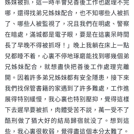
姊妹被抓，這一時半會兒善後工作也處理不完
哪，還得找弟兄姊妹配合，也不知哪些人被抓
了、哪些人被監視了，况且我們在明處、警察
在暗處，滿城都是電子眼，要是在這裏呆時間
長了早晚不得被抓呀！」晚上我躺在床上一點
兒都睡不着，心裏不停地琢磨能找到哪幾個弟
兄姊妹配合，就想盡快把善後工作處理完離
開。因着許多弟兄姊妹都有安全隱患，接下來
我們找保管書籍的家遇到了許多難處，工作進
展得特别緩慢，我心裏也特别壓抑，覺得這樣
下去遲早要被抓，肉體受苦不説，萬一受不了
酷刑做了猶大好的結局歸宿就没了。想到這
些，我心裏很軟弱，覺得盡這個本分太難了。