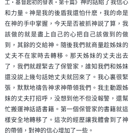
神的話給了我信心
工・基督起初的發表・第十篇》
和力量。神是我的後盾我還怕什麽，我的命是
在神的手中掌握，今天是否被抓神説了算，我
該做的就是盡上自己的心把自己該做到的做
到，其餘的交給神。隨後我們就商量趁姊妹的
丈夫不在家時去轉移。那天姊妹的丈夫出去
了，我們就趕緊去了保管家，誰知我們和姊妹
還没説上幾句話她丈夫就回來了。我心裏很緊
張，默默地禱告神求神帶領我們。我主動跟姊
妹的丈夫打招呼，没想到他不但没報警，還幫
忙搬運神話語書籍。第一個保管家的書籍就這
樣安全地轉移了。這次的經歷讓我體會到了神
的帶領，對神的信心增加了一些。