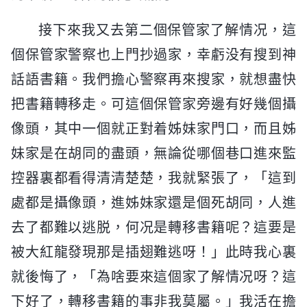
接下來我又去第二個保管家了解情况，這
個保管家警察也上門抄過家，幸虧没有搜到神
話語書籍。我們擔心警察再來搜家，就想盡快
把書籍轉移走。可這個保管家旁邊有好幾個攝
像頭，其中一個就正對着姊妹家門口，而且姊
妹家是在胡同的盡頭，無論從哪個巷口進來監
控器裏都看得清清楚楚，我就緊張了，「這到
處都是攝像頭，進姊妹家還是個死胡同，人進
去了都難以逃脱，何况是轉移書籍呢？這要是
被大紅龍發現那是插翅難逃呀！」此時我心裏
就後悔了，「為啥要來這個家了解情况呀？這
下好了，轉移書籍的事非我莫屬。」我活在擔