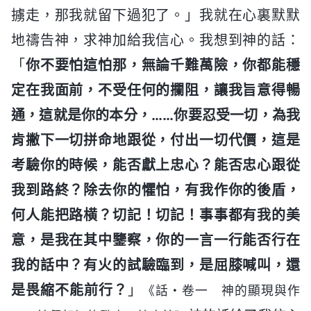
擄走，那我就留下過犯了。」我就在心裏默默
地禱告神，求神加給我信心。我想到神的話：
「
你不要怕這怕那，無論千難萬險，你都能穩
定在我面前，不受任何的攔阻，讓我旨意得暢
通，這就是你的本分，……你要忍受一切，為我
肯撇下一切拼命地跟從，付出一切代價，這是
考驗你的時候，能否獻上忠心？能否忠心跟從
我到路終？除去你的懼怕，有我作你的後盾，
何人能把路横？切記！切記！事事都有我的美
意，是我在其中鑒察，你的一言一行能否行在
我的話中？有火的試驗臨到，是屈膝喊叫，還
是畏縮不能前行？
」
《話・卷一 神的顯現與作