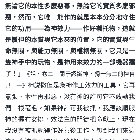
無論它的本性多麽惡毒，無論它的實質多麽邪
惡，然而，它唯一能作的就是本本分分地守住
它的功用——為神效力——作好襯托物，這就
是撒但的本質與它本來的位置。它的實質與生
命無關，與能力無關，與權柄無關，它只是一
隻神手中的玩物，是神用來效力的一部機器罷
了！
」
《話・卷二 關于認識神・獨一無二的神自
神説撒但是為神作工效力的工具，它再
己 一》
囂張、本性再邪惡，没有神的許可它不敢動我
們一根毫毛。如果神許可我被抓，我應該順服
神的擺布安排，效法主的門徒把命獻上，現在
我没有被抓就得作好善後工作。想到我們來這