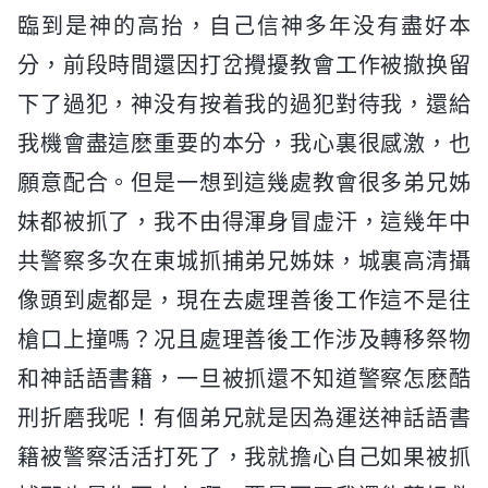
臨到是神的高抬，自己信神多年没有盡好本
分，前段時間還因打岔攪擾教會工作被撤换留
下了過犯，神没有按着我的過犯對待我，還給
我機會盡這麽重要的本分，我心裏很感激，也
願意配合。但是一想到這幾處教會很多弟兄姊
妹都被抓了，我不由得渾身冒虚汗，這幾年中
共警察多次在東城抓捕弟兄姊妹，城裏高清攝
像頭到處都是，現在去處理善後工作這不是往
槍口上撞嗎？况且處理善後工作涉及轉移祭物
和神話語書籍，一旦被抓還不知道警察怎麽酷
刑折磨我呢！有個弟兄就是因為運送神話語書
籍被警察活活打死了，我就擔心自己如果被抓