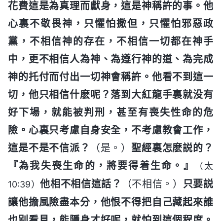
花費這是為真理而獻身，這是神稱許的事。他
心裏不敬畏神，只懼怕撒但，只懼怕邪惡政
黨，不相信神的存在，不相信一切都在神手
中，更不相信人為神、為遵行神的道、為完成
神的托付而付出一切神會稱許。他看不到這一
切，他只相信什麽呢？落到大紅龍手裏就没有
好下場，就能被判刑，甚至有喪失性命的危
險。心裏只考慮自身安全，不考慮教會工作，
這是不是不信派？
（是。）
聖經裏怎麽説的？
『為我失喪生命的，將要得着生命。』
（太
他相不相信這話？
（不相信。）
只要説
10:39）
讓他擔風險盡本分，他恨不得把自己藏起來誰
也别看見，能隱身才好呢，就怕到這個程度。