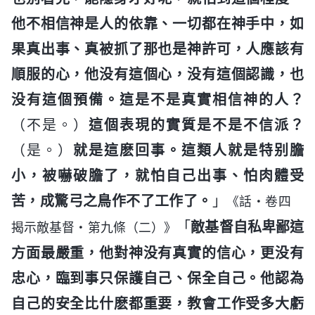
他不相信神是人的依靠、一切都在神手中，如
果真出事、真被抓了那也是神許可，人應該有
順服的心，他没有這個心，没有這個認識，也
没有這個預備。這是不是真實相信神的人？
（不是。）
這個表現的實質是不是不信派？
（是。）
就是這麽回事。這類人就是特别膽
小，被嚇破膽了，就怕自己出事、怕肉體受
苦，成驚弓之鳥作不了工作了。
」
《話・卷四
「
敵基督自私卑鄙這
揭示敵基督・第九條（二）》
方面最嚴重，他對神没有真實的信心，更没有
忠心，臨到事只保護自己、保全自己。他認為
自己的安全比什麽都重要，教會工作受多大虧