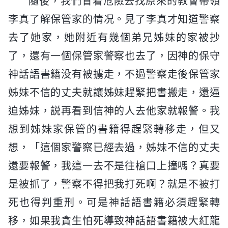
隨後，我們冒着危險去找原來的教會帶領
李真了解保管家的情况。見了李真才知道警察
去了她家，她附近有幾個弟兄姊妹的家被抄
了，還有一個保管家警察也去了，因神的保守
神話語書籍没有被擄走，不過警察走後保管家
姊妹不信的丈夫就讓姊妹趕緊把書搬走，還逼
迫姊妹，説再看到信神的人去他家就報警。我
想到姊妹家保管的書籍得趕緊轉移走，但又
想，「這個家警察已經去過，姊妹不信的丈夫
還要報警，我這一去不是往槍口上撞嗎？真要
是被抓了，警察不得把我打死啊？就是不被打
死也得判重刑。可是神話語書籍必須趕緊轉
移，如果我貪生怕死導致神話語書籍被大紅龍