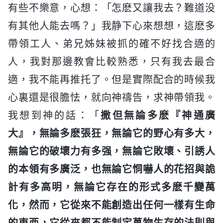
有些不樂意，心想：「怎麽又讓我去？難道没
有其他人能去嗎？」我静下心來想想，這麽多
帶領工人、弟兄姊妹被抓的確不好找合適的
人，我對那邊教會比較熟悉，只有我去最合
適，我不能再推托了。但是實際配合的時候我
心裏還是很膽怯，就向神禱告，求神帶領我。
我想到神的話：「
撒但無論多麽『神通廣
大』，無論多麽張狂，無論它的野心有多大，
無論它的破壞力有多强，無論它敗壞、引誘人
的本領有多廣泛，也無論它恫嚇人的花招與詭
計有多高明，無論它存在的形式多麽千變萬
化，然而，它從來不能創造出任何一樣有生命
的東西，它從來都不能制定萬物生存的法則與