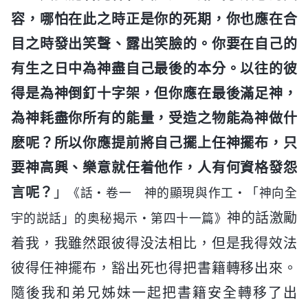
容，哪怕在此之時正是你的死期，你也應在合
目之時發出笑聲、露出笑臉的。你要在自己的
有生之日中為神盡自己最後的本分。以往的彼
得是為神倒釘十字架，但你應在最後滿足神，
為神耗盡你所有的能量，受造之物能為神做什
麽呢？所以你應提前將自己擺上任神擺布，只
要神高興、樂意就任着他作，人有何資格發怨
言呢？
」
《話・卷一 神的顯現與作工・「神向全
神的話激勵
宇的説話」的奥秘揭示・第四十一篇》
着我，我雖然跟彼得没法相比，但是我得效法
彼得任神擺布，豁出死也得把書籍轉移出來。
隨後我和弟兄姊妹一起把書籍安全轉移了出