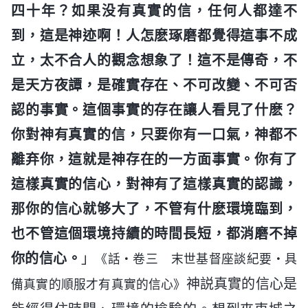
四十年？如果没有真實的信，任何人都達不
到，這是神迹啊！人怎麽琢磨都覺得這事不成
立，太不合人的觀念想象了！這不是傳奇，不
是天方夜譚，是確實存在、不可改變、不可否
認的事實。這個事實的存在讓人看見了什麽？
你對神有真實的信，只要你有一口氣，神都不
離弃你，這就是神存在的一方面事實。你有了
這樣真實的信心，對神有了這樣真實的認識，
那你的信心就够大了，不管有什麽環境臨到，
也不管這個環境持續的時間長短，都消磨不掉
你的信心。
」
《話・卷三 末世基督座談紀要・具
神説真實的信心是
備真實的順服才有真實的信心》