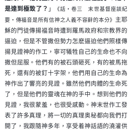
是達到極致了？
」
《話・卷三 末世基督座談紀
主耶
要・傳福音是所有信神之人義不容辭的本分》
穌的門徒傳揚福音時遭到羅馬政府和宗教界的
逼迫，但是不管撒但勢力怎麽逼迫他們照樣傳
揚見證神的作工，寧可犧牲自己的生命也不向
撒但屈服。他們有的被石頭砸死，有的被馬拖
死，還有的被釘十字架，他們用自己的生命為
神作出了響亮的見證。雖然他們肉體的生命死
了，但是他們的靈魂在神的手中。想到他們的
見證，我很蒙羞，也很受感動。神末世作工發
表了許多真理，將一切的真理奥秘都向我們打
開了，我跟隨神多年，享受着神話語的澆灌供