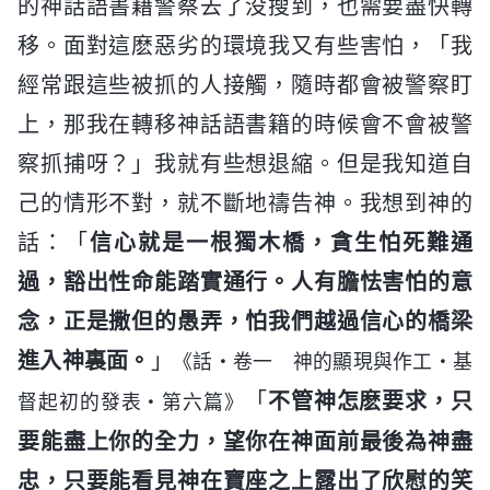
的神話語書籍警察去了没搜到，也需要盡快轉
移。面對這麽惡劣的環境我又有些害怕，「我
經常跟這些被抓的人接觸，隨時都會被警察盯
上，那我在轉移神話語書籍的時候會不會被警
察抓捕呀？」我就有些想退縮。但是我知道自
己的情形不對，就不斷地禱告神。我想到神的
話：「
信心就是一根獨木橋，貪生怕死難通
過，豁出性命能踏實通行。人有膽怯害怕的意
念，正是撒但的愚弄，怕我們越過信心的橋梁
進入神裏面。
」
《話・卷一 神的顯現與作工・基
「
不管神怎麽要求，只
督起初的發表・第六篇》
要能盡上你的全力，望你在神面前最後為神盡
忠，只要能看見神在寶座之上露出了欣慰的笑