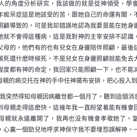
人的角度分析研究，我該做的就是從神領受，學
年痴呆症這是她該受的苦，跟她自己的命運有關，
照顧導致的，可是我却錯誤地認為我要是能在她身
她就不會得這種病，這是我對神的主宰安排不認識
父母的，他們有的也有兒女在身邊陪伴照顧，最後
候死還什麽時候死，不是兒女在身邊照顧就能免去
程度都有神的命定，我回家只能照顧一下，也不能
母親的病交托在神的手中任神擺布安排，把心投入
1月，我突然得知母親因病離世都一個月了。聽到這個
到母親走得這麽快。這幾年我一直盼望着能有機會
母親就永遠離開了，我再也没有機會孝敬她了。
，心裏一個勁兒地呼求神保守我不要埋怨誤解神。