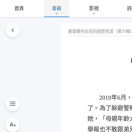
首頁
書籍
影視
詩
基督審判台前的經歷見證（第六輯
2019年
了。為了躲避警
她，「母親年齡
舉報也不敢跟弟