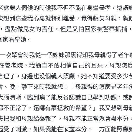
老需要人伺候的時候我不但不能在身邊盡孝，還讓
次想到這些我心裏就特别難受，覺得虧欠母親，就
，盡點做兒女的責任，但是又怕回家被警察抓捕
回家看望她。
7月，一次聚會時我從一個姊妹那裏得知我母親得了老
在養老院。我簡直不敢相信自己的耳朵，母親怎
自理了，身邊也没個親人照顧，她不知道要受多少
會。晚上静下來時我就想：「母親得的怎麽是老年
大腦清晰，臨到病了能反省認識自己學到功課，或
都不正常了，還哪有蒙拯救的希望？」我又想到母
夫把我和母親給舉報了，母親不能正常聚會盡本分
腦受了刺激，如果我能在家盡本分，一方面能照顧