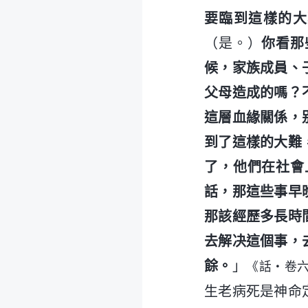
要臨到這樣的大
（是。）
你看那
候，家族成員、
父母造成的嗎？
這層血緣關係，
到了這樣的大難
了，他們在社會
話，那這些事早
那該經歷多長時
去解决這個事，
餘。
」
《話・卷
生老病死是神命