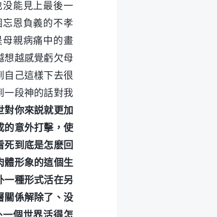
也没能見上最後一
個忘恩負義的不孝
是母親病痛中的畫
越想越感覺虧欠母
到自己這樣下去很
到一段神的話對我
世對你來説就更加
成的意外打擊，使
看死到底是怎麽回
肉體形象的這個生
外一種形式活在另
層關係解除了、没
外一個世界活得怎