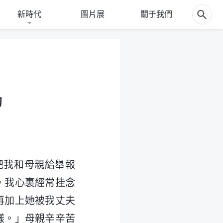
新時代
圖片展
關于我們
的
把我和母親給舉報
。我心裏經常挂念
再加上她被我丈夫
樣。」母親辛辛苦