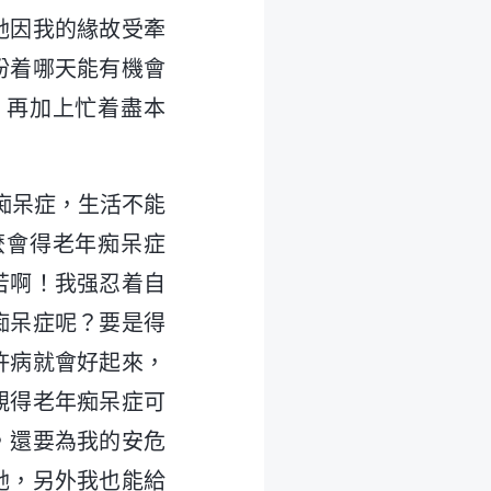
她因我的緣故受牽
盼着哪天能有機會
，再加上忙着盡本
年痴呆症，生活不能
麽會得老年痴呆症
苦啊！我强忍着自
痴呆症呢？要是得
許病就會好起來，
親得老年痴呆症可
，還要為我的安危
她，另外我也能給