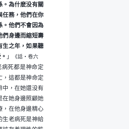
係。為什麽没有關
與任務，他們在你
係。他們不會因為
他們身邊而縮短壽
有生之年，如果聽
受。
」
《話・卷六
老病死都是神命定
亡，這都是神命定
排中，在她還没有
是在她身邊照顧她
療，在他身邊精心
的生老病死是神給