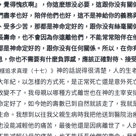
，覺得愧疚啊』，你這麽想没必要，這跟你没有關
們盡孝也好，陪伴他們也好，這不是神給你的義務
、受多少苦，那都是神命定好的，跟你没有絲毫關
長壽命，也不會因為你遠離他們，不能常常陪伴在
都是神命定好的，跟你没有任何關係。所以，在你
息，你也不需要有什麽負罪感，應該正確對待、接
神的話説得很清楚，人的生
樣追求真理（十七）》
大年紀，以怎樣的方式死，是正常死亡還是意外死
改變不了。我母親以哪種方式離世也在神的主宰安
命定好了，如今她的壽數已到自然就該走了，我就
生命。我想到以往我父親生病時我把他送到醫院治
也没能减輕他的痛苦，最後他還是因病離世了。人