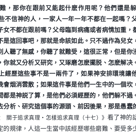
難，那你在跟前又能起什麽作用呢？他們還是
些不信神的人，一家人一年一年不都在一起嗎？
子女不都在跟前嗎？父母臨到病痛或者病情加重，
不是這回事吧，那就是命該如此。只不過作為兒女
别人聽了無感，你聽了就難受，這很正常，但是你
，你就又分析又研究，又琢磨怎麽擺脱、怎麽解决
上經歷這些事不是一兩件了，如果神安排環境讓
晚會烟消雲散；如果這件事是他們一生中的一個坎
間都是神説了算，是他們必須經歷的，他們躲不過
去分析、研究這個事的源頭、前因後果，那是愚蠢
看了神的
六 關于追求真理・怎樣追求真理（十七）》
定的規律，人這一生當中該經歷哪些磨難、要受多