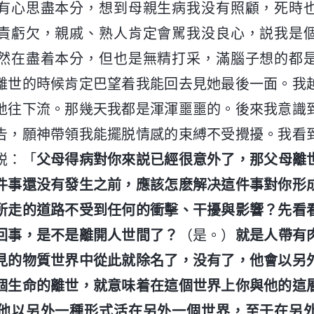
有心思盡本分，想到母親生病我没有照顧，死時
責虧欠，親戚、熟人肯定會駡我没良心，説我是
然在盡着本分，但也是無精打采，滿腦子想的都
離世的時候肯定巴望着我能回去見她最後一面。我
地往下流。那幾天我都是渾渾噩噩的。後來我意識
告，願神帶領我能擺脱情感的束縛不受攪擾。我看
説：「
父母得病對你來説已經很意外了，那父母離
件事還没有發生之前，應該怎麽解决這件事對你形
所走的道路不受到任何的衝擊、干擾與影響？先看
回事，是不是離開人世間了？
（是。）
就是人帶有
見的物質世界中從此就除名了，没有了，他會以另
個生命的離世，就意味着在這個世界上你與他的這
他以另外一種形式活在另外一個世界，至于在另