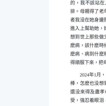
的，我不該站在
排。母親得了老
者我没在她身邊
進入上幫助她，
想到世上那些做
麽病，該什麽時
麽病、病到什麽
得順服下來，把
2024年
棒，怎麽也没想
還没來得及盡孝
受，强忍着眼泪