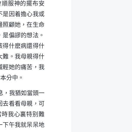
會順服神的擺布安
不是因着擔心我或
邊照顧她，在生命
，是偏謬的想法。
該得什麽病還得什
大難。我母親得什
减輕她的痛苦，我
到本分中。
消息，我猶如當頭一
回去看看母親，可
當時我心裏特别難
一下午我就呆呆地