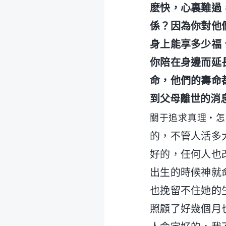
麽快，心裏難過
係？因為你對他
身上能享多少福
你陪在身邊而延
命，他們的壽命
到父母離世的消
關于追求真理・怎
的，不管人活多
好的，任何人也
出生的時候神就
也挽留不住她的
照顧了好幾個月