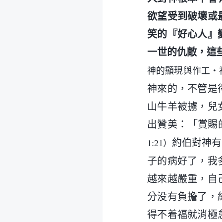
欲望受到破壞或
笑的『好心人』
一世的仇敵，這
神的顯現與作工・
神來的，不管是
山牛羊被擄，兒
出贊美：「賞賜
約伯對神有
1:21）
子的病好了，我
越來越嚴重，自
分没有負擔了，
得不着福就消極