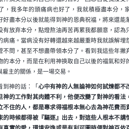
了，我多年的頭痛病也好了，我就積極盡本分，
好好盡本分以後就能得到神的恩典祝福，將來還能
没有放弃本分，點燈熬油再苦再累我都願意，認為
的病痛。當病没有好轉還越來越嚴重時我就誤解埋
管不問，甚至不想盡帶領本分了。看到我這些年撇
物的本分，而是在利用神换取自己以後的福氣和好
與雇主的關係，是一場交易。
看到神的話：「
心中有神的人無論神如何試煉都不
旦神的工作對其肉體不利，他便改變了對神的看法
立不住的人，都是專求得福根本無心去為神花費而
束的時候都得被『驅逐』出去，對這些人根本不講
有真實的愛，環境安逸或是有利可圖時便對神百依