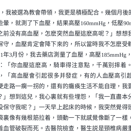
4月份，我被選為教會帶領，我更是積極配合。幾個月
暈，就測了下血壓，結果高壓160mmHg，低壓90
之前没有高血壓，怎麽突然血壓這麽高呢？」想想
保守，血壓肯定會降下來的，所以當時我不怎麽受
1年3月份，我去藥店測量了血壓，高壓185mmHg，
：「你血壓這麽高，騎車得注意點，千萬别摔着
，「高血壓會引起很多并發症，有的人血壓高引
梗走路一瘸一拐的，還有的癱痪生活不能自理，我
？」想到這兒，我心裏就有些埋怨，「我一直盡本
没保守我呢？」一天早上起床的時候，我突然覺得
袋裏像有幾根筋拉着，頭動一下就感覺像斷了一樣
着血管破裂而死。去醫院檢查，醫生説是頸椎病嚴