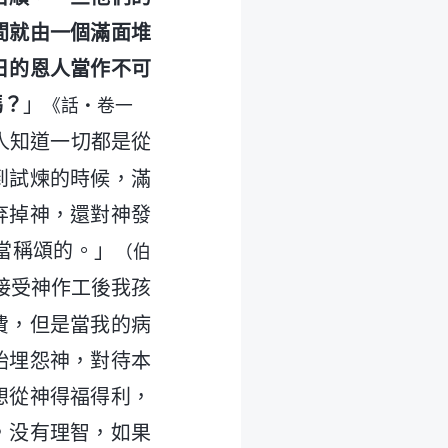
間就由一個滿面堆
日的恩人當作不可
嗎？
」
《話・卷一
人知道一切都是從
到試煉的時候，滿
弃掉神，還對神發
當稱頌的。」
（伯
接受神作工後我孩
費，但是當我的病
始埋怨神，對待本
想從神得福得利，
，没有理智，如果