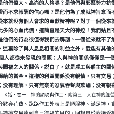
是他們偉大、高尚的人格嗎？是他們與邪惡勢力抗
證而不求報酬的信心嗎？是他們為了成就神旨意而
從來就没有個人奢求的奉獻精神呢？對于一個從來
此多的心血代價，這簡直是天大的神迹！我們姑且
是他們的行為很值得我們去解剖。一個從來就不了
，這裏除了與人息息相關的利益之外，還能有其他
個人都從未發現的問題：人與神的關係僅僅是一
與賜福之人的關係。説白了，就是雇工與雇主的關
賜給的賞金。這樣的利益關係没有親情，只有交易
；没有理解，只有無奈的忍氣吞聲與欺騙；没有親
」
《話・卷一 神的顯現與作工・附篇三 人在神的經
分撇弃花費、跑路作工外表上是順服神、滿足神，
跟神搞交易達到自己得福的目的。回想自從我接受