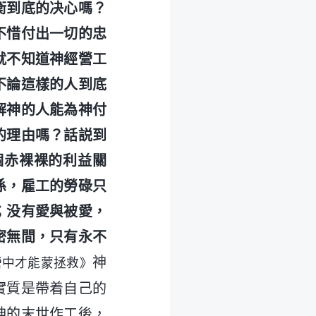
衡到底的决心嗎？
不惜付出一切的忠
就不知道神經營工
不論這樣的人到底
解神的人能為神付
的理由嗎？話説到
個赤裸裸的利益關
係，雇工的勞碌只
；没有愛與被愛，
密無間，只有永不
神
營中才能蒙拯救》
實質是帶着自己的
神的末世作工後，