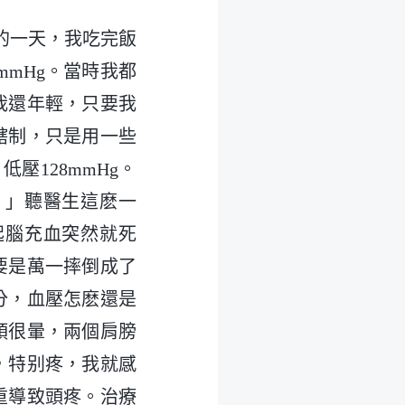
後的一天，我吃完飯
mmHg。當時我都
我還年輕，只要我
轄制，只是用一些
低壓128mmHg。
。」聽醫生這麽一
起腦充血突然就死
要是萬一摔倒成了
分，血壓怎麽還是
頭很暈，兩個肩膀
，特别疼，我就感
重導致頭疼。治療