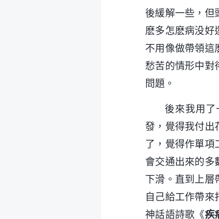
後緩解一些，但
麽多怎麽病没好
不用像做帶領這
愁苦的情形中對
問題。
後來我用了
發，覺得我付出
了，覺得作單項
會交通出來的多
下滑。直到上層
自己給工作帶來
神話語詩歌《
疾