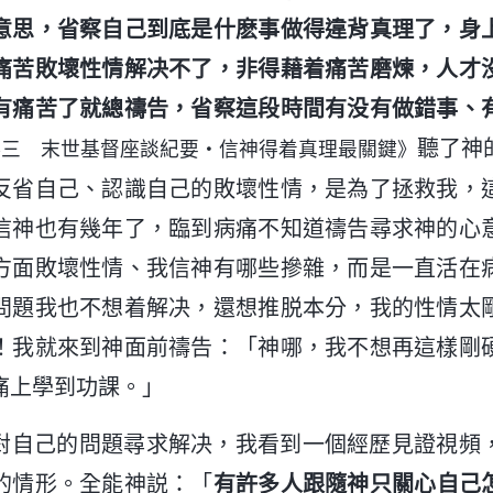
意思，省察自己到底是什麽事做得違背真理了，身
痛苦敗壞性情解决不了，非得藉着痛苦磨煉，人才
有痛苦了就總禱告，省察這段時間有没有做錯事、
聽了神
卷三 末世基督座談紀要・信神得着真理最關鍵》
反省自己、認識自己的敗壞性情，是為了拯救我，
信神也有幾年了，臨到病痛不知道禱告尋求神的心
方面敗壞性情、我信神有哪些摻雜，而是一直活在
問題我也不想着解决，還想推脱本分，我的性情太
！我就來到神面前禱告：「神哪，我不想再這樣剛
痛上學到功課。」
對自己的問題尋求解决，我看到一個經歷見證視頻
的情形。全能神説：「
有許多人跟隨神只關心自己