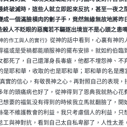
最終破滅時，這些人就立即起來反抗，甚至一夜之
變成一個滿臉横肉的劊子手，竟然無緣無故地將昨
些殺人不眨眼的惡魔若不驅逐出境豈不是心頭之患
從神的話中看到，心裏有神的
神的作工與人的實行》
得福或是受禍都能順服神的擺布安排。就如約伯臨
女都死了，自己還渾身長毒瘡，他都不埋怨神、不
的是耶和華，收取的也是耶和華；耶和華的名是應
真實的信心，有敬畏神之心。再對照自己的表現，
多年的頭痛病也好了，從神得到了恩典我就熱心花
己想要的福氣没有得到的時候我立馬就翻臉了，開
絲毫不維護教會的利益。我只考慮個人的利益，只
怠工與神對抗，看到自己太自私卑鄙了，人性太差