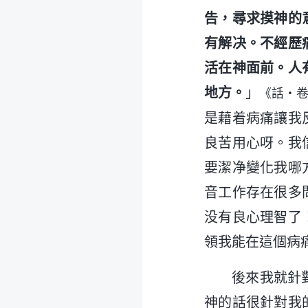
告，尋求摸神的
有解决。不經歷
活在神面前。人
地方。
」
《話・
是藉着病痛讓我
良苦用心呀。我
要潔净變化我哪
音工作存在很多
没有良心理智了
領我能在這個病
後來我就針
神的話很針對我