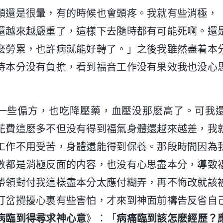
頭還是很暈，有的時候也會頭疼。我就有些消極，
還越來越嚴重了，這樣下去隨時都有可能死啊。還
麽勞累，也許病就能好轉了。」之後我雖然盡着本
待本分没有負擔，看到福音工作没有果效我也没心
一些偏方，也吃降壓藥，血壓没那麽高了。可我
花費這麽多不但没有得到福氣身體還越來越差，我
工作不用受苦，身體還能得到保養。那段時間因為
數都是消極反面的内容，也没有心思盡本分，導致
帶領對付我這樣盡本分太應付糊弄，再不悔改就該
打岔攪擾心裏有些害怕，才來到神面前禱告反省自
病臨到得尋求神心意
》：「
病痛臨到該怎麽經歷？