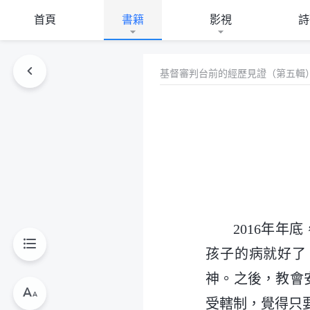
首頁
書籍
影視
詩
基督審判台前的經歷見證（第五輯
2016年
孩子的病就好了
神。之後，教會
受轄制，覺得只