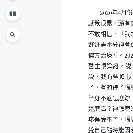
2020年
感覺很累，頭有些
不敢相信，「我
好好盡本分神會
偏方治療着。202
醫生很驚訝，説
説，我有些擔心
了，有的得了腦
半身不遂怎麽辦
這麽高？神怎麽
疼得受不了，腦
覺自己隨時能因