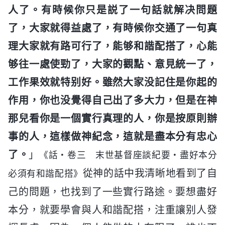
人了。有時候你只是説了一句話就解决問題
了，大家就得益處了，有時候你交通了一句真
理大家就有路可行了，能够和諧配搭了，心能
够往一處使勁了，大家的觀點、意見統一了，
工作果效就特别好。雖然大家没記住是你起的
作用，你也没覺得自己出了多大力，但是在神
那兒看你是一個實行真理的人，你是按原則辦
事的人，這樣做神紀念，這就是盡本分有忠心
了。
」
《話・卷三 末世基督座談紀要・盡好本分
從神的話中我清晰地看到了自
必須有和諧配搭》
己的問題，也找到了一些實行路途。要想盡好
本分，就要學會與人和諧配搭，注重讓别人發