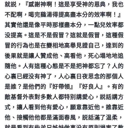
就説，『感謝神啊！這是享受神的恩典，我也
不配啊，喝完鷄湯得提高盡本分的效率啊！』
其實他還是像平時那樣盡本分，一點兒效率都
没提高。這是不是假冒？這就是假冒，這種假
冒的行為也是在變相地高舉見證自己，達到的
後果就是讓人贊成他、高看他，死心塌地地追
隨他。人有這種心態是不是把神都忘了？人的
心裏已經没有神了，人心裏日夜思念的那個人
是誰？是他們的『好帶領』『好良人』。有的
敵基督外表對多數人都特别講愛心，説話講方
式，讓人看到他有愛心，願意靠近他。誰靠近
他、接觸他他都是滿面春風，説話滿了温柔，
就是看到有些弟兄姊妹做事没有原則損害了教