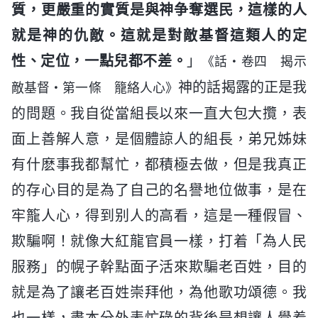
質，更嚴重的實質是與神争奪選民，這樣的人
就是神的仇敵。這就是對敵基督這類人的定
性、定位，一點兒都不差。
」
《話・卷四 揭示
神的話揭露的正是我
敵基督・第一條 籠絡人心》
的問題。我自從當組長以來一直大包大攬，表
面上善解人意，是個體諒人的組長，弟兄姊妹
有什麽事我都幫忙，都積極去做，但是我真正
的存心目的是為了自己的名譽地位做事，是在
牢籠人心，得到别人的高看，這是一種假冒、
欺騙啊！就像大紅龍官員一樣，打着「為人民
服務」的幌子幹點面子活來欺騙老百姓，目的
就是為了讓老百姓崇拜他，為他歌功頌德。我
也一樣，盡本分外表忙碌的背後是想讓人覺着