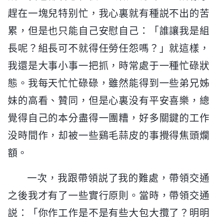
趕在一塊兒特别忙，我心裏就有種説不出的苦
累，但是也只能自己安慰自己：「誰讓我是組
長呢？組長可不就得任勞任怨嗎？」就這樣，
我還是大事小事一把抓，時常處于一種忙碌狀
態。我每天忙忙碌碌，雖然能得到一些弟兄姊
妹的高看、贊同，但是心裏没有平安喜樂，總
覺得自己的本分盡得一團糟，好多關鍵的工作
没時間作，却被一些鷄毛蒜皮的事攪得焦頭爛
額。
一次，我跟帶領説了我的難處，帶領交通
之後我才有了一些實行原則。當時，帶領交通
説：「你作工作是不是有些大包大攬了？明明