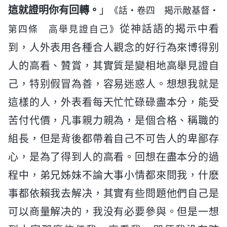
這就證明你有回轉。
」
《話・卷四 揭示敵基督・
從神話語的揭示中看
第四條 高舉見證自己》
到，人外表用各種合人觀念的好行為來博得别
人的高看、贊賞，其實質是變相地高舉見證自
己，特别假冒為善，容易迷惑人。想想我就是
這樣的人，外表看每天忙忙碌碌盡本分，能受
苦付代價，凡事親力親為，是個合格、稱職的
組長，但是背後都帶着自己不可告人的卑鄙存
心，是為了得到人的高看。回想在盡本分的過
程中，弟兄姊妹不論大事小情都來問我，什麽
事都依賴我去解决，其實有些問題他們自己是
可以商量解决的，我没有必要參與。但是一想