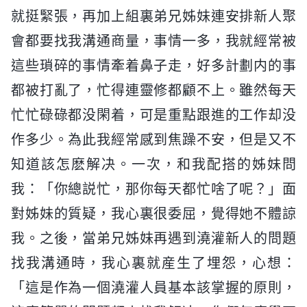
就挺緊張，再加上組裏弟兄姊妹連安排新人聚
會都要找我溝通商量，事情一多，我就經常被
這些瑣碎的事情牽着鼻子走，好多計劃内的事
都被打亂了，忙得連靈修都顧不上。雖然每天
忙忙碌碌都没閑着，可是重點跟進的工作却没
作多少。為此我經常感到焦躁不安，但是又不
知道該怎麽解决。一次，和我配搭的姊妹問
我：「你總説忙，那你每天都忙啥了呢？」面
對姊妹的質疑，我心裏很委屈，覺得她不體諒
我。之後，當弟兄姊妹再遇到澆灌新人的問題
找我溝通時，我心裏就産生了埋怨，心想：
「這是作為一個澆灌人員基本該掌握的原則，