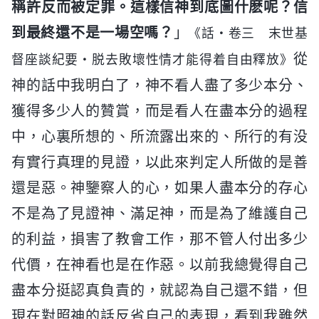
稱許反而被定罪。這樣信神到底圖什麽呢？信
到最終還不是一場空嗎？
」
《話・卷三 末世基
從
督座談紀要・脱去敗壞性情才能得着自由釋放》
神的話中我明白了，神不看人盡了多少本分、
獲得多少人的贊賞，而是看人在盡本分的過程
中，心裏所想的、所流露出來的、所行的有没
有實行真理的見證，以此來判定人所做的是善
還是惡。神鑒察人的心，如果人盡本分的存心
不是為了見證神、滿足神，而是為了維護自己
的利益，損害了教會工作，那不管人付出多少
代價，在神看也是在作惡。以前我總覺得自己
盡本分挺認真負責的，就認為自己還不錯，但
現在對照神的話反省自己的表現，看到我雖然