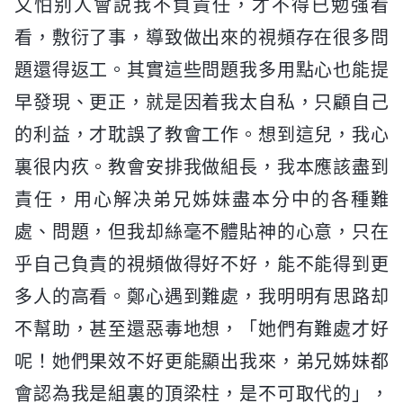
又怕别人會説我不負責任，才不得已勉强看
看，敷衍了事，導致做出來的視頻存在很多問
題還得返工。其實這些問題我多用點心也能提
早發現、更正，就是因着我太自私，只顧自己
的利益，才耽誤了教會工作。想到這兒，我心
裏很内疚。教會安排我做組長，我本應該盡到
責任，用心解决弟兄姊妹盡本分中的各種難
處、問題，但我却絲毫不體貼神的心意，只在
乎自己負責的視頻做得好不好，能不能得到更
多人的高看。鄭心遇到難處，我明明有思路却
不幫助，甚至還惡毒地想，「她們有難處才好
呢！她們果效不好更能顯出我來，弟兄姊妹都
會認為我是組裏的頂梁柱，是不可取代的」，