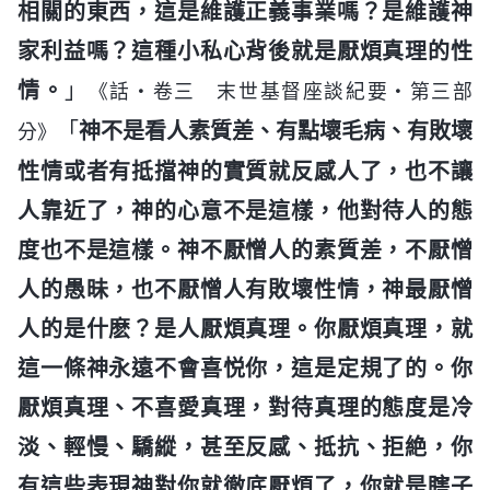
相關的東西，這是維護正義事業嗎？是維護神
家利益嗎？這種小私心背後就是厭煩真理的性
情。
」
《話・卷三 末世基督座談紀要・第三部
「
神不是看人素質差、有點壞毛病、有敗壞
分》
性情或者有抵擋神的實質就反感人了，也不讓
人靠近了，神的心意不是這樣，他對待人的態
度也不是這樣。神不厭憎人的素質差，不厭憎
人的愚昧，也不厭憎人有敗壞性情，神最厭憎
人的是什麽？是人厭煩真理。你厭煩真理，就
這一條神永遠不會喜悦你，這是定規了的。你
厭煩真理、不喜愛真理，對待真理的態度是冷
淡、輕慢、驕縱，甚至反感、抵抗、拒絶，你
有這些表現神對你就徹底厭煩了，你就是瞎子