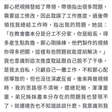
鄭心把視頻發給了帶領，帶領指出很多問題，
需要返工修改，因此耽誤了工作進度。過後帶
領找我總結工作時，指出我的問題，她説：
「在教會盡本分是分工不分家，你是組長，得
多産生點負擔，鄭心剛操練，他們製作的視頻
你得多把關，這樣有些問題就能提前解决。」
我也意識到這次進度耽延跟自己脱不了干係，
是我太自私，只顧自己一攤工作，不和鄭心配
搭導致的，但也没往深處反省。後來再做視頻
時，我的思路很不清晰，還總犯睏，渾渾噩
噩，弟兄姊妹盡本分存在的問題我也發現不
了，就連禱告也不知道該説什麽。我意識到我