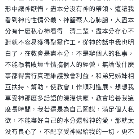
形中讓神厭憎，盡本分没有神的帶領。這讓我
看到神的性情公義、神鑒察人心肺腑，人盡本
分有什麽私心神看得一清二楚，盡本分存心不
對就不容易獲得聖靈作工。從神的話中我也明
白了，在教會是盡本分，不是辦個人的私事，
不能憑着敗壞性情搞個人的經營，無論做什麽
事都得實行真理維護教會利益，和弟兄姊妹相
互扶持、幫助，使教會工作順利進展。想想我
享受神那麽多話語的澆灌供應，教會培養我這
麽長時間，我若還是為自己圖謀，滿足個人私
欲，不能盡好自己的本分還報神的愛，那就太
没有良心了，不配享受神賜給我的一切，更不