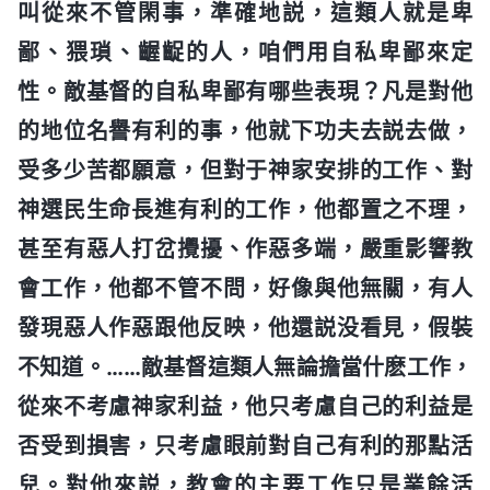
叫從來不管閑事，準確地説，這類人就是卑
鄙、猥瑣、齷齪的人，咱們用自私卑鄙來定
性。敵基督的自私卑鄙有哪些表現？凡是對他
的地位名譽有利的事，他就下功夫去説去做，
受多少苦都願意，但對于神家安排的工作、對
神選民生命長進有利的工作，他都置之不理，
甚至有惡人打岔攪擾、作惡多端，嚴重影響教
會工作，他都不管不問，好像與他無關，有人
發現惡人作惡跟他反映，他還説没看見，假裝
不知道。……敵基督這類人無論擔當什麽工作，
從來不考慮神家利益，他只考慮自己的利益是
否受到損害，只考慮眼前對自己有利的那點活
兒。對他來説，教會的主要工作只是業餘活