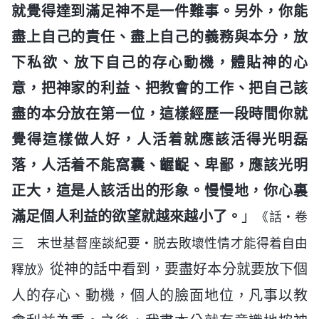
就覺得達到滿足神不是一件難事。另外，你能
盡上自己的責任、盡上自己的義務與本分，放
下私欲、放下自己的存心動機，體貼神的心
意，把神家的利益、把教會的工作、把自己該
盡的本分放在第一位，這樣經歷一段時間你就
覺得這樣做人好，人活着就應該活得光明磊
落，人活着不能窩囊、齷齪、卑鄙，應該光明
正大，這是人該活出的形象。慢慢地，你心裏
滿足個人利益的欲望就越來越小了。
」
《話・卷
三 末世基督座談紀要・脱去敗壞性情才能得着自由
從神的話中看到，要盡好本分就要放下個
釋放》
人的存心、動機，個人的臉面地位，凡事以教