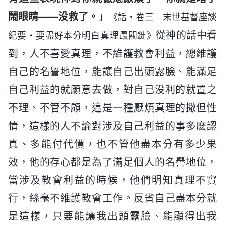
鬧眼睛——没救了。
」
《話・卷三 末世基督座談
從神的話中看
紀要・要盡好本分明白真理最關鍵》
到，人不喜愛真理，不維護教會利益，總維護
自己的名譽地位，能讓自己出頭露臉、能滿足
自己利益的就願意去做，對自己没利的就置之
不理、不管不顧，這是一種厭煩真理的撒但性
情，這樣的人不論對涉及自己利益的事多麽認
真、多能付代價，也不管他盡本分有多少果
效，他的存心都是為了滿足個人的名譽地位，
當涉及教會利益的時候，他們明知真理不實
行，絲毫不維護教會工作。反省自己盡本分就
是這樣，只要能讓我出頭露臉、能顯得出我