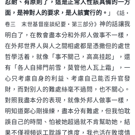
忍耐、有原則了，這是正常人性該具備的一方
面，是神對人的要求，是人該實行的。
」
《話・
神的話讓我
卷三 末世基督座談紀要・第三部分》
明白了，在教會盡本分和外邦人做事不一樣，
在外邦世界人與人之間相處都是憑撒但的處世
哲學活着，就像「事不關己，高高挂起」，還
有「各人自掃門前雪，莫管他人瓦上霜」，一
心只考慮自身的利益、考慮自己能否升官發
財，而對别人的難處絲毫不過問，也不關心。
對照我盡本分的表現，就像外邦人做事一樣，
明知道鄭心剛操練，盡本分有難處，但我怕耽
誤自己的時間、怕被她超過就不肯幫助她，結
果不僅視頻返工耽誤了進度，我也活在敗壞情