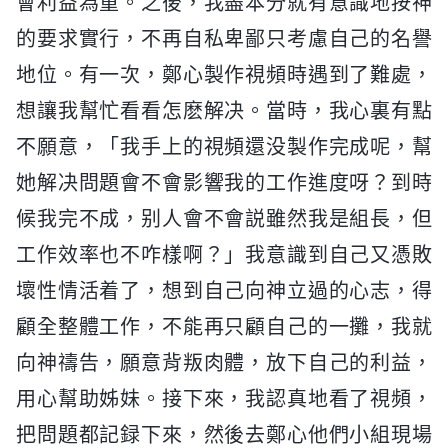
會利益為重。之後，我盡本分就有意識地按神
的要求實行，不再自私卑鄙只考慮自己的名譽
地位。有一次，鄭心製作視頻時遇到了難處，
想讓我幫忙看看怎麽解决。當時，我心裏有點
不願意，「我手上的視頻還没製作完成呢，幫
她解决問題會不會影響我的工作進度呀？到時
候我完不成，别人會不會説雖然我是組長，但
工作效率也不咋樣啊？」我意識到自己又憑敗
壞性情活着了，想到自己向神立過的心志，得
顧全整體工作，不能再只顧自己的一攤，我就
向神禱告，願意背叛肉體，放下自己的利益，
用心幫助姊妹。接下來，我認真地看了視頻，
把問題都記録下來，然後去鄭心他們小組現場