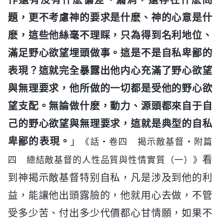
題，更不考慮神的要求是什麽、神的心意是什
麽，這些他絲毫不理睬，只為得到名利地位、
滿足野心欲望埋頭做事。這是不是自私卑鄙的
表現？這就完全暴露出他内心充滿了野心欲望
與無理要求，他所做的一切都是受他的野心欲
望支配。無論做什麽，動力、源頭都來自于自
己的野心欲望與無理要求，這就是典型的自私
卑鄙的表現。
」
《話・卷四 揭示敵基督・附篇
看
四 總結敵基督的人性品質與性情實質（一）》
到神揭示敵基督特别自私，凡是涉及到他的利
益，能讓他出頭露臉的，他就用心去做，不管
受多少苦、付出多少代價都心甘情願，如果不