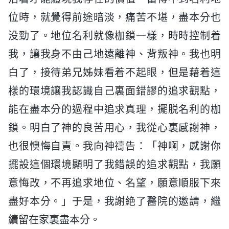
位時，就覺得前途暗淡，痛苦不堪，盡本分也
没勁了。地位名利就像枷鎖一樣，時時控制着
我，讓我身不由己地遠離神、背叛神。我也明
白了，接待弟兄姊妹看着不起眼，但是藉着這
樣的環境讓我認識自己裏面錯謬的追求觀點，
能在盡本分的過程中追求真理，擺脱名利的枷
鎖。明白了神的良苦用心，我從心裏感謝神，
也很懊悔自責。我向神禱告：「神啊，感謝你
擺設這個環境顯明了我錯誤的追求觀點，我願
意悔改，不再追求地位、名望，願意順服下來
盡好本分。」于是，我謝絶了醫院的邀請，繼
續留在家裏盡本分。