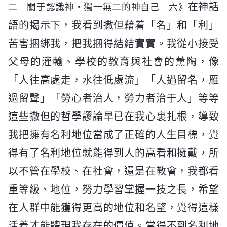
在神話
二 關于認識神・獨一無二的神自己 六》
語的揭示下，我看到撒但藉着「名」和「利」
苦害捆綁我，把我捆得結結實實。我從小接受
父母的灌輸、學校的教育與社會的薰陶，像
「人往高處走，水往低處流」「人過留名，雁
過留聲」「勞心者治人，勞力者治于人」等等
這些撒但的哲學謬論早已在我心裏扎根，導致
我把擁有名利地位當成了正確的人生目標，覺
得有了名利地位就能得到人的高看和擁戴，所
以不管在學校、在社會，還是在教會，我都看
重等級、地位，努力學習掌握一技之長，希望
在人群中能獲得更高的地位和名望，覺得這樣
活着才能體現我存在的價值。當得不到名利地