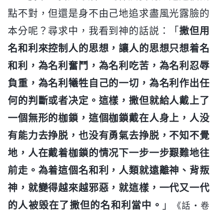
點不對，但還是身不由己地追求盡風光露臉的
本分呢？尋求中，我看到神的話説：「
撒但用
名和利來控制人的思想，讓人的思想只想着名
和利，為名利奮鬥，為名利吃苦，為名利忍辱
負重，為名利犧牲自己的一切，為名利作出任
何的判斷或者决定。這樣，撒但就給人戴上了
一個無形的枷鎖，這個枷鎖戴在人身上，人没
有能力去挣脱，也没有勇氣去挣脱，不知不覺
地，人在戴着枷鎖的情况下一步一步艱難地往
前走。為着這個名和利，人類就遠離神、背叛
神，就變得越來越邪惡，就這樣，一代又一代
的人被毁在了撒但的名和利當中。
」
《話・卷