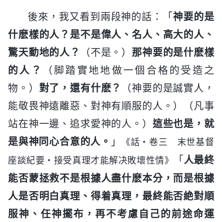
後來，我又看到兩段神的話：「
神要的是
什麽樣的人？是不是偉人、名人、高大的人、
驚天動地的人？
（不是。）
那神要的是什麽樣
的人？
（脚踏實地地做一個合格的受造之
物。）
對了，還有什麽？
（神要的是誠實人，
能敬畏神遠離惡、對神有順服的人。）（凡事
站在神一邊、追求愛神的人。）
這些也是，就
是與神同心合意的人。
」
《話・卷三 末世基督
「
人最終
座談紀要・接受真理才能解决敗壞性情》
能否蒙拯救不是根據人盡什麽本分，而是根據
人是否明白真理、得着真理，最終能否絶對順
服神、任神擺布，再不考慮自己的前途命運