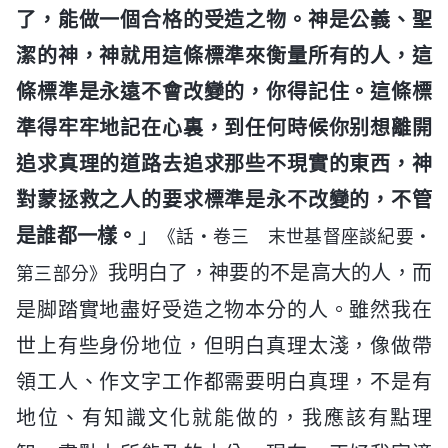
了，能做一個合格的受造之物。神是公義、聖
潔的神，神就用這條標準來衡量所有的人，這
條標準是永遠不會改變的，你得記住。這條標
準得牢牢地記在心裏，到任何時候你别想離開
追求真理的道路去追求那些不現實的東西，神
對蒙拯救之人的要求標準是永不改變的，不管
是誰都一樣。
」
《話・卷三 末世基督座談紀要・
我明白了，神要的不是高大的人，而
第三部分》
是脚踏實地盡好受造之物本分的人。雖然我在
世上有些身份地位，但明白真理太淺，像做帶
領工人、作文字工作都需要明白真理，不是有
地位、有知識文化就能做的，我應該有點理