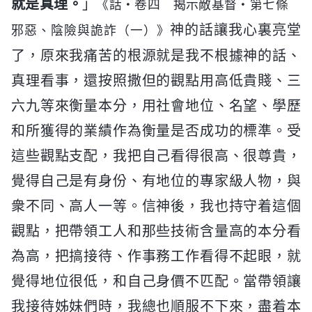
就是真理。
」
《話・卷四 揭示敵基督・第七條
神的話讓我心裏亮堂
邪惡、陰險與詭詐（一）》
了，原來我痛苦的根源就是我不根據神的話、
真理看事，還按照撒但的觀點用高低貴賤、三
六九等來衡量本分，用社會地位、名望、學歷
和所獲得的業績作為衡量是否成功的標準。受
這些觀點支配，我把自己看得很高、很尊貴，
覺得自己是有身份、有地位的專家級人物，與
衆不同、高人一等。信神後，我也持守着這個
觀點，把帶領工人和那些技術含量高的本分看
為高，把搞接待、作事務工作看得不起眼，就
覺得地位很低，和自己身價不匹配。當帶領讓
我接待姊妹們時，我總也順服不下來，盡着本