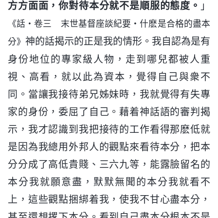
方方面面，你對待本分就不是順服的態度。
」
《話・卷三 末世基督座談紀要・什麽是合格的盡本
神的話揭示的正是我的情形。我自認為是有
分》
身份地位的專家級人物，走到哪兒都被人重
視、高看，就以此為資本，覺得自己與衆不
同。當讓我接待弟兄姊妹時，我就覺得有失專
家的身份，委屈了自己。藉着神話語的審判揭
示，我才認識到我把接待的工作看得那麽低就
是因為我總用外邦人的觀點來看待本分，把本
分分成了高低貴賤、三六九等，能露臉留名的
本分我就願意盡，默默無聞的本分我就看不
上，這些觀點捆綁着我，使我不甘心盡本分，
甚至還想撂下本分。看到自己盡本分根本不是