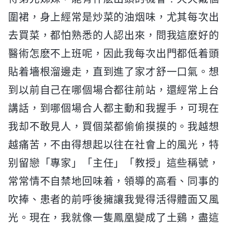
圍裙，身上經常是炒菜的油烟味，尤其每次出
去買菜，都怕熟悉的人認出來，問我這麽好的
醫術怎麽不上班呢，因此我每次出門都低着頭
貼着墻根溜邊走，直到進了家才舒一口氣。想
到以前自己在哪個場合都往前站，還經常上台
講話，到哪個場合人都主動和我握手，可現在
我却不敢見人，買個菜都偷偷摸摸的。我越想
越痛苦，不由得想起以往在社會上的風光，特
别留戀「專家」「主任」「教授」這些稱號，
常常情不自禁地回味着，領導的高看、同事的
吹捧、患者的前呼後擁讓我覺得活得體面又風
光。現在，我就像一隻鳳凰變成了土鷄，盡這