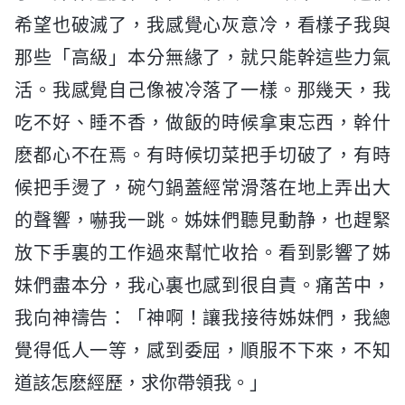
希望也破滅了，我感覺心灰意冷，看樣子我與
那些「高級」本分無緣了，就只能幹這些力氣
活。我感覺自己像被冷落了一樣。那幾天，我
吃不好、睡不香，做飯的時候拿東忘西，幹什
麽都心不在焉。有時候切菜把手切破了，有時
候把手燙了，碗勺鍋蓋經常滑落在地上弄出大
的聲響，嚇我一跳。姊妹們聽見動静，也趕緊
放下手裏的工作過來幫忙收拾。看到影響了姊
妹們盡本分，我心裏也感到很自責。痛苦中，
我向神禱告：「神啊！讓我接待姊妹們，我總
覺得低人一等，感到委屈，順服不下來，不知
道該怎麽經歷，求你帶領我。」