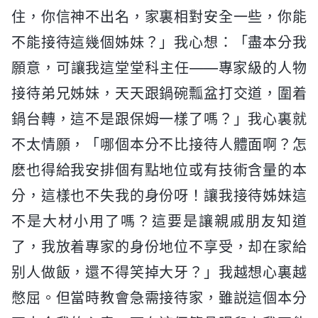
住，你信神不出名，家裏相對安全一些，你能
不能接待這幾個姊妹？」我心想：「盡本分我
願意，可讓我這堂堂科主任——專家級的人物
接待弟兄姊妹，天天跟鍋碗瓢盆打交道，圍着
鍋台轉，這不是跟保姆一樣了嗎？」我心裏就
不太情願，「哪個本分不比接待人體面啊？怎
麽也得給我安排個有點地位或有技術含量的本
分，這樣也不失我的身份呀！讓我接待姊妹這
不是大材小用了嗎？這要是讓親戚朋友知道
了，我放着專家的身份地位不享受，却在家給
别人做飯，還不得笑掉大牙？」我越想心裏越
憋屈。但當時教會急需接待家，雖説這個本分