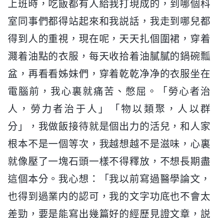
上班時，吃飯都有人給我打現成的，到哪個科
室同事們都得站起來和我説話，我走到哪兒都
得到人的重視，現在呢，天天扎個圍裙，穿着
濺着油點的衣服，每天收拾着油膩膩的鍋碗瓢
盆，再看看姊妹們，穿着乾乾净净的衣服坐在
電腦前，我心裏就痛苦、憋屈。「勞心者治
人，勞力者治于人」「物以類聚，人以群
分」，我做飯接待就是個出力的活兒，和人家
根本不是一個等次，我越想越不是滋味，心裏
就像壓了一塊石頭一樣不得釋放，不想長期盡
這個本分。我心想：「我以前寫過醫學論文，
也得到過業内的認可，我的文字功底也不會太
差勁，要是能寫出幾篇好的經歷見證文章，説