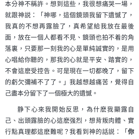
本分神不稱許。想到這些，我很想痛哭一場，
就跟神説：「神哪，這個鏡頭我留下遺憾了，
我真的不想再露臉了，真希望給我放在最後
面，放在一個人都看不見、鏡頭也拍不着的角
落裏，只要那一刻我的心是單純誠實的，是用
心唱給你聽的，那我的心就是平安、踏實的，
不會這麽受控告。可是現在一切都晚了，留下
的虧欠彌補不了了。」我越想越痛苦，覺得自
己盡本分留下了一個極大的遺憾。
静下心來我開始反思，為什麽我顯露自
己、出頭露臉的心這麽强烈，想背叛肉體、實
行點真理都這麽難呢？我看到神的話説：「
你