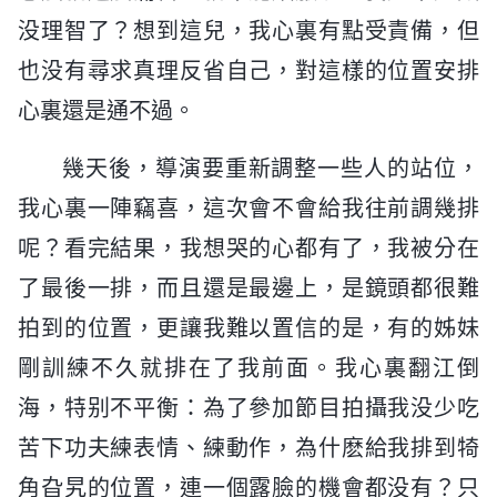
没理智了？想到這兒，我心裏有點受責備，但
也没有尋求真理反省自己，對這樣的位置安排
心裏還是通不過。
幾天後，導演要重新調整一些人的站位，
我心裏一陣竊喜，這次會不會給我往前調幾排
呢？看完結果，我想哭的心都有了，我被分在
了最後一排，而且還是最邊上，是鏡頭都很難
拍到的位置，更讓我難以置信的是，有的姊妹
剛訓練不久就排在了我前面。我心裏翻江倒
海，特别不平衡：為了參加節目拍攝我没少吃
苦下功夫練表情、練動作，為什麽給我排到犄
角旮旯的位置，連一個露臉的機會都没有？只