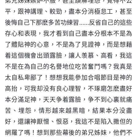
弟兄姊妹嫉妒不服，甚至誤解埋怨，覺得不公
平，跟神講理、較勁，盡本分消極怠工，甚至
後悔自己下那麽多苦功練習……反省自己的這些
存心和表現，我才看到自己盡本分根本不是為
了體貼神的心意，不是為了見證神，而是想藉
着這個機會出頭露臉，讓人羡慕、高看，我這
不是在為自己的名譽地位吃苦奮鬥嗎？我真是
太自私卑鄙了！想想我能參加合唱節目是神的
高抬，可我却没有良心理智，不琢磨怎麽盡好
本分滿足神，天天争着露臉，争不到心裏就痛
苦、埋怨，情形越來越黑暗，結果本分没盡
好，還讓神厭憎、恨惡，我這不是陷入撒但的
網羅了嗎！想到那些幕後的弟兄姊妹，他們不