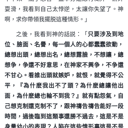
耍滑，我看到自己太悖逆，太讓你失望了。神
啊，求你帶領我擺脱這種情形。」
之後，我看到神的話説：「
只要涉及到地
位、臉面、名譽，每一個人的心都蠢蠢欲動，
總想出頭，總想出名，總想露臉，不想讓，總
想争，争還不好意思，在神家不興争，不争還
不甘心。看誰出頭就嫉妒，就恨，就覺得不公
平，『為什麽我出不了頭？為什麽總讓他出
面，為什麽總也輪不到我？』就有點怨氣，自
己想克制還克制不了，跟神禱告禱告能好一段
時間，過後臨到這類事還勝不過去，這是不是
身量幼小的表現？人陷在這些情形裏這是不是