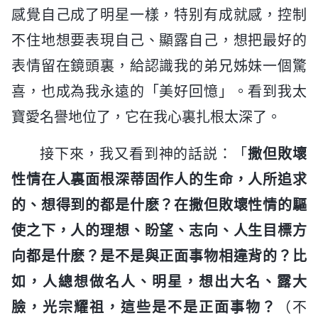
感覺自己成了明星一樣，特别有成就感，控制
不住地想要表現自己、顯露自己，想把最好的
表情留在鏡頭裏，給認識我的弟兄姊妹一個驚
喜，也成為我永遠的「美好回憶」。看到我太
寶愛名譽地位了，它在我心裏扎根太深了。
接下來，我又看到神的話説：「
撒但敗壞
性情在人裏面根深蒂固作人的生命，人所追求
的、想得到的都是什麽？在撒但敗壞性情的驅
使之下，人的理想、盼望、志向、人生目標方
向都是什麽？是不是與正面事物相違背的？比
如，人總想做名人、明星，想出大名、露大
臉，光宗耀祖，這些是不是正面事物？
（不