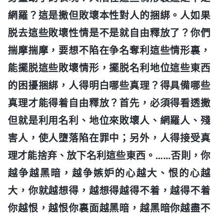
網羅？這是撒但敗壞本性對人的捆綁。人如果
脱去這些敗壞性情是不是就自由釋放了？你們
揣摩揣摩，要想不陷在争名奪利這些情形裏，
能擺脱這些敗壞情形，擺脱名利地位這些東西
的困擾捆綁，人得明白哪些真理？得具備哪些
真理才能得着自由釋放？首先，必須得看透撒
但就是利用名利、地位來敗壞人、網羅人、殘
害人，使人墮落陷在罪中；另外，人得接受真
理才能捨弃、放下名利這些東西。……否則，你
越争越黑暗，越争嫉妒的心越大、恨的心越
大，你就越想得，越想得越得不着，越得不着
你越恨，越恨你裏面越黑暗，越黑暗你越盡不