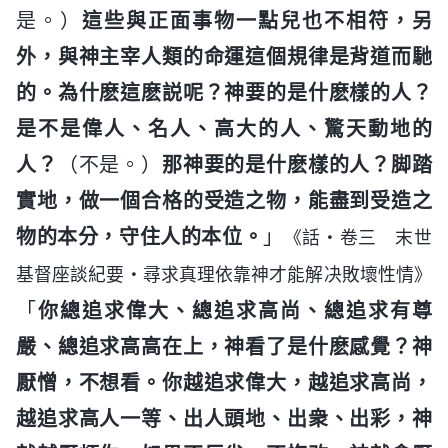
是。）
這些與正面事物一點兒也不相符，另
外，與神主宰人類的命運這個規律是背道而馳
的。為什麽這麽説呢？神要的是什麽樣的人？
是不是偉人、名人、高大的人、驚天動地的
人？
（不是。）
那神要的是什麽樣的人？脚踏
實地，做一個合格的受造之物，能盡到受造之
物的本分，守住人的本位。
」
《話・卷三 末世
基督座談紀要・尋求真理依靠神才能解决敗壞性情》
「
你總追求偉大、總追求高尚、總追求有尊
嚴、總追求高高在上，神看了是什麽感覺？神
厭憎，不想看。你越追求偉大，越追求高尚，
越追求高人一等、出人頭地、出衆、出彩，神