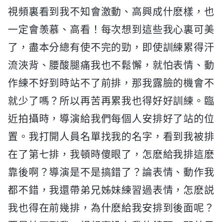
視頻裏看到我不知會激動、高興成什麽樣，也
一定會羡慕、高看！每次想到這些我心裏可美
了，盡本分總有使不完的勁，即使訓練累得汗
流浹背、腰酸腿痛我也不鬆懈，就怕表情、動
作練不好到時站不了前排，那我露臉的機會不
就少了嗎？所以再苦再累我也得好好訓練。臨
近拍攝時，導演給我們每個人安排好了站的位
置。我打開人員名單找我的名字，看到我被排
在了第七排，我頓時傻眼了，怎麽給我排這麽
靠後啊？導演是不是搞錯了？論表情、動作我
都不錯，我還帶弟兄姊妹練習過表情，怎麽説
我也得在前幾排，為什麽給我安排到後面呢？