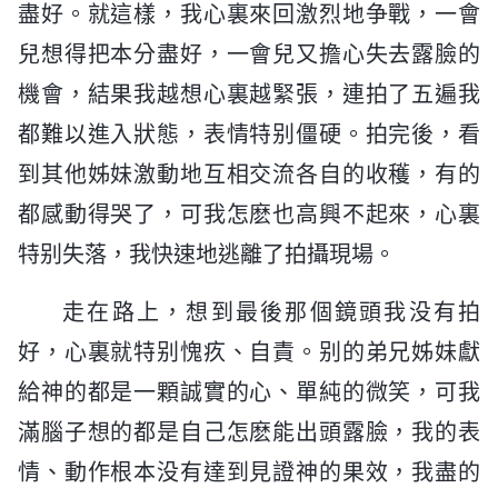
盡好。就這樣，我心裏來回激烈地争戰，一會
兒想得把本分盡好，一會兒又擔心失去露臉的
機會，結果我越想心裏越緊張，連拍了五遍我
都難以進入狀態，表情特别僵硬。拍完後，看
到其他姊妹激動地互相交流各自的收穫，有的
都感動得哭了，可我怎麽也高興不起來，心裏
特别失落，我快速地逃離了拍攝現場。
走在路上，想到最後那個鏡頭我没有拍
好，心裏就特别愧疚、自責。别的弟兄姊妹獻
給神的都是一顆誠實的心、單純的微笑，可我
滿腦子想的都是自己怎麽能出頭露臉，我的表
情、動作根本没有達到見證神的果效，我盡的