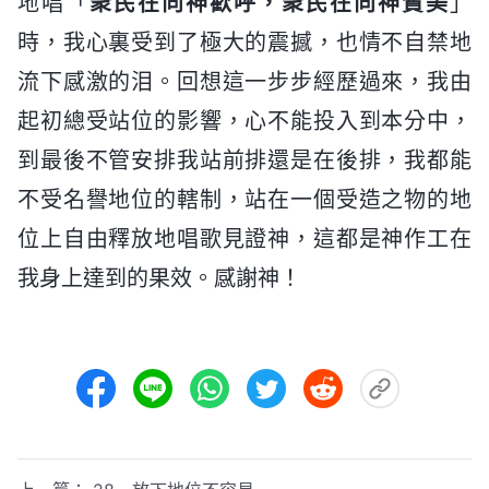
地唱「
衆民在向神歡呼，衆民在向神贊美
」
時，我心裏受到了極大的震撼，也情不自禁地
流下感激的泪。回想這一步步經歷過來，我由
起初總受站位的影響，心不能投入到本分中，
到最後不管安排我站前排還是在後排，我都能
不受名譽地位的轄制，站在一個受造之物的地
位上自由釋放地唱歌見證神，這都是神作工在
我身上達到的果效。感謝神！