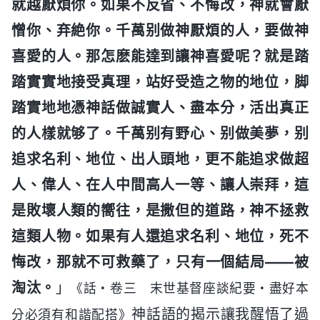
就越厭煩你。如果不反省、不悔改，神就會厭
憎你、弃絶你。千萬别做神厭煩的人，要做神
喜愛的人。那怎麽能達到讓神喜愛呢？就是踏
踏實實地接受真理，站好受造之物的地位，脚
踏實地地憑神話做誠實人、盡本分，活出真正
的人樣就够了。千萬别有野心、别做美夢，别
追求名利、地位、出人頭地，更不能追求做超
人、偉人、在人中間高人一等、讓人崇拜，這
是敗壞人類的嚮往，是撒但的道路，神不拯救
這類人物。如果有人還追求名利、地位，死不
悔改，那就不可救藥了，只有一個結局——被
淘汰。
」
《話・卷三 末世基督座談紀要・盡好本
神話語的揭示讓我醒悟了過
分必須有和諧配搭》