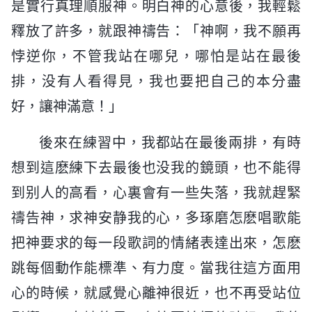
是實行真理順服神。明白神的心意後，我輕鬆
釋放了許多，就跟神禱告：「神啊，我不願再
悖逆你，不管我站在哪兒，哪怕是站在最後
排，没有人看得見，我也要把自己的本分盡
好，讓神滿意！」
後來在練習中，我都站在最後兩排，有時
想到這麽練下去最後也没我的鏡頭，也不能得
到别人的高看，心裏會有一些失落，我就趕緊
禱告神，求神安静我的心，多琢磨怎麽唱歌能
把神要求的每一段歌詞的情緒表達出來，怎麽
跳每個動作能標準、有力度。當我往這方面用
心的時候，就感覺心離神很近，也不再受站位