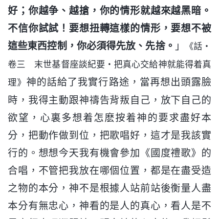
好；你越争、越搶，你的情形就越來越黑暗。
不信你試試！要想扭轉這樣的情形，要想不被
這些東西控制，你必須得先放、先捨。
」
《話・
卷三 末世基督座談紀要・把真心交給神就能得着真
神的話給了我實行路途，當再想出頭露臉
理》
時，我得主動跟神禱告背叛自己，放下自己的
欲望，心裏多想着怎麽按着神的要求盡好本
分，把動作做到位，把歌唱好，這才是我該實
行的。想想今天我有機會參加《國度禮歌》的
合唱，不管把我放在哪個位置，都是在盡受造
之物的本分，神不是根據人站前站後衡量人盡
本分有無忠心，神看的是人的真心，看人是不