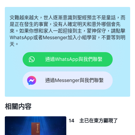
灾難越來越大，世人逐漸意識到聖經預言不是童話，而
是正在發生的事實，没有人確定明天和意外哪個會先
來。如果你想和家人一起迎接到主，蒙神保守，請點擊
WhatsApp或者Messenger加入小組學習，不要等到明
天。
通過WhatsApp與我們聯繫
通過Messenger與我們聯繫
相關内容
14 主已在東方顯現了