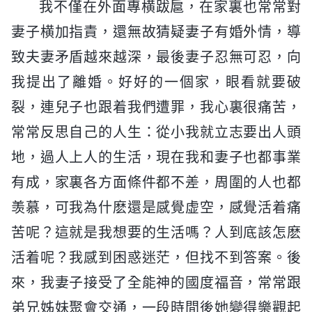
我不僅在外面專横跋扈，在家裏也常常對
妻子横加指責，還無故猜疑妻子有婚外情，導
致夫妻矛盾越來越深，最後妻子忍無可忍，向
我提出了離婚。好好的一個家，眼看就要破
裂，連兒子也跟着我們遭罪，我心裏很痛苦，
常常反思自己的人生：從小我就立志要出人頭
地，過人上人的生活，現在我和妻子也都事業
有成，家裏各方面條件都不差，周圍的人也都
羡慕，可我為什麽還是感覺虚空，感覺活着痛
苦呢？這就是我想要的生活嗎？人到底該怎麽
活着呢？我感到困惑迷茫，但找不到答案。後
來，我妻子接受了全能神的國度福音，常常跟
弟兄姊妹聚會交通，一段時間後她變得樂觀起