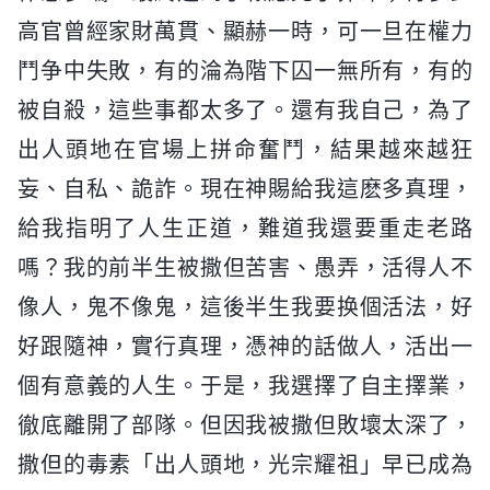
高官曾經家財萬貫、顯赫一時，可一旦在權力
鬥争中失敗，有的淪為階下囚一無所有，有的
被自殺，這些事都太多了。還有我自己，為了
出人頭地在官場上拼命奮鬥，結果越來越狂
妄、自私、詭詐。現在神賜給我這麽多真理，
給我指明了人生正道，難道我還要重走老路
嗎？我的前半生被撒但苦害、愚弄，活得人不
像人，鬼不像鬼，這後半生我要换個活法，好
好跟隨神，實行真理，憑神的話做人，活出一
個有意義的人生。于是，我選擇了自主擇業，
徹底離開了部隊。但因我被撒但敗壞太深了，
撒但的毒素「出人頭地，光宗耀祖」早已成為