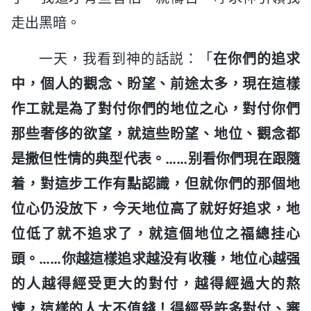
走出黑暗。
一天，我看到神的話説：「
在你們的追求
中，個人的觀念、盼望、前途太多，現在這樣
作工就是為了對付你們的地位之心，對付你們
那些奢侈的欲望，就這些盼望、地位、觀念都
是撒但性情的典型代表。……别看你們現在跟隨
着，對這步工作有點認識，但就你們的那個地
位心仍没放下，今天地位高了就好好追求，地
位低了就不追求了，就這個地位之福總挂心
頭。……你越這樣追求越没有收穫，地位心越强
的人越得經受更大的對付，越得經過大的熬
煉，這樣的人太不值錢！得經受許多對付、審