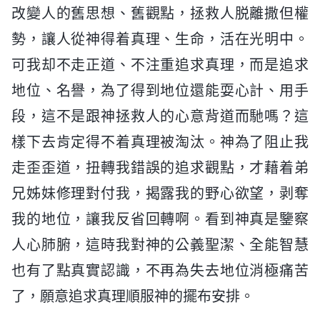
改變人的舊思想、舊觀點，拯救人脱離撒但權
勢，讓人從神得着真理、生命，活在光明中。
可我却不走正道、不注重追求真理，而是追求
地位、名譽，為了得到地位還能耍心計、用手
段，這不是跟神拯救人的心意背道而馳嗎？這
樣下去肯定得不着真理被淘汰。神為了阻止我
走歪歪道，扭轉我錯誤的追求觀點，才藉着弟
兄姊妹修理對付我，揭露我的野心欲望，剥奪
我的地位，讓我反省回轉啊。看到神真是鑒察
人心肺腑，這時我對神的公義聖潔、全能智慧
也有了點真實認識，不再為失去地位消極痛苦
了，願意追求真理順服神的擺布安排。