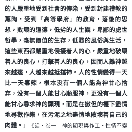
的人嚴重地受到社會的傳染，受到封建禮教的
薰陶，受到『高等學府』的教育，落後的思
想，敗壞的道德，低劣的人生觀，卑鄙的處世
哲學，毫無價值的生存，低賤的風俗與生活，
這些東西都嚴重地侵擾着人的心，嚴重地破壞
着人的良心，打擊着人的良心，因而人離神越
來越遠，人越來越抵擋神。人的性情變得一天
比一天毒辣，根本没有一個人能為神甘心捨
弃，没有一個人能甘心順服神，更没有一個人
能甘心尋求神的顯現，而是在撒但的權下盡情
地尋歡作樂，在污泥之地盡情地敗壞着自己的
肉體。
」
《話・卷一 神的顯現與作工・性情不變