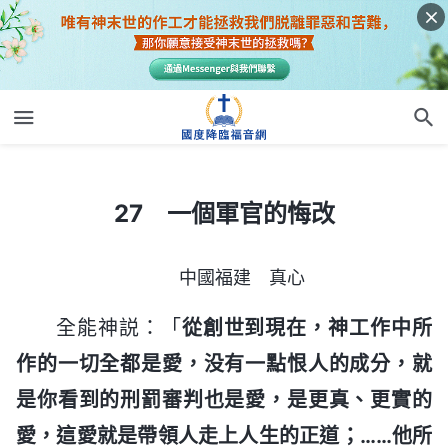
27 一個軍官的悔改
27 一個軍官的悔改
中國福建 真心
全能神説：「
從創世到現在，神工作中所
作的一切全都是愛，没有一點恨人的成分，就
是你看到的刑罰審判也是愛，是更真、更實的
愛，這愛就是帶領人走上人生的正道；……他所