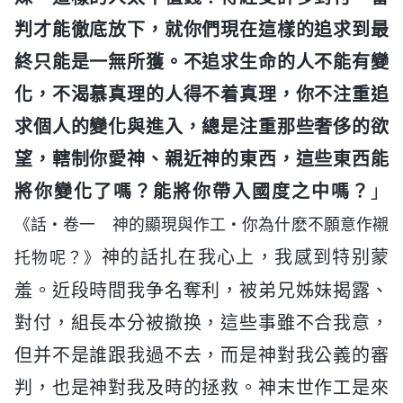
判才能徹底放下，就你們現在這樣的追求到最
終只能是一無所獲。不追求生命的人不能有變
化，不渴慕真理的人得不着真理，你不注重追
求個人的變化與進入，總是注重那些奢侈的欲
望，轄制你愛神、親近神的東西，這些東西能
將你變化了嗎？能將你帶入國度之中嗎？
」
《話・卷一 神的顯現與作工・你為什麽不願意作襯
神的話扎在我心上，我感到特别蒙
托物呢？》
羞。近段時間我争名奪利，被弟兄姊妹揭露、
對付，組長本分被撤换，這些事雖不合我意，
但并不是誰跟我過不去，而是神對我公義的審
判，也是神對我及時的拯救。神末世作工是來