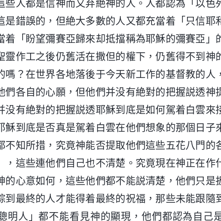
這些人都是信神而又弃絶神的人。人都認為「以色
這是錯誤的，但絶大多數的人又都充當着「只信耶
當着「盼望彌賽亞歸來却抵擋稱為耶穌的彌賽亞」
聖靈作工之後仍舊活在撒但的權下，仍舊得不到神
的嗎？在世界各地落後于今天新工作的基督教的人
他們各自的心願，但他們并没有絶對的把握説透神
并没有絶對的把握説透耶穌到底是如何駕着白雲來
耶穌到底是否真是駕着白雲在他們想象的那個日子
都不知所措，究竟神能否提取他們這些五花八門的
」，這些連他們自己也不清楚。究竟現在神正在作
神的心意如何，這些他們都不能説清楚，他們只是
踪到最終的人才能得着最終的祝福，那些未能跟隨
聰明人」都不能看見神的顯現，他們都認為自己