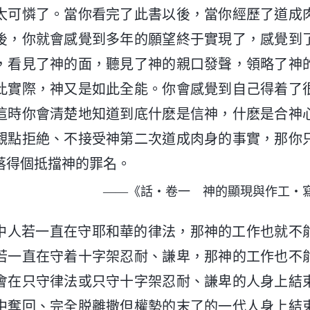
太可憐了。當你看完了此書以後，當你經歷了道成
後，你就會感覺到多年的願望終于實現了，感覺到
，看見了神的面，聽見了神的親口發聲，領略了神
此實際，神又是如此全能。你會感覺到自己得着了
這時你會清楚地知道到底什麽是信神，什麽是合神
觀點拒絶、不接受神第二次道成肉身的事實，那你
落得個抵擋神的罪名。
——《話・卷一 神的顯現與作工・
中人若一直在守耶和華的律法，那神的工作也就不
若一直在守着十字架忍耐、謙卑，那神的工作也不
會在只守律法或只守十字架忍耐、謙卑的人身上結
中奪回、完全脱離撒但權勢的末了的一代人身上結