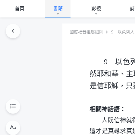
首頁
書籍
影視
詩
國度福音推廣細則
9 以色
然耶和華、主
是信耶穌，只
相關神話語：
人既信神就
這才是真尋求真