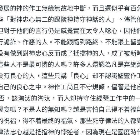
發展的神的作工無緣無故地中斷，而且還似乎有百
些「對神忠心無二的跟隨神持守神話的人」。儘管
但對于他們的言行仍是感覺實在太令人噁心，因他
行詭詐、作惡的人。不能跟隨到路終、不能跟上聖
没有做到對神忠心反而成了抵擋神的人，成了被新
這些人不是最可憐的人嗎？許多人還認為凡是弃絶
没有良心的人，這些只講「良心」却不認識聖靈作
自己的良心之中。神作工尚且不守規條，儘管是他
否，該淘汰的淘汰，而人却持守住經營工作中的
謬妄嗎？不是人的無知嗎？越是害怕自己得不着福
的祝福，得不着最終的福氣。那些死守律法的人都
律法忠心越是抵擋神的悖逆者，因為現在是國度時