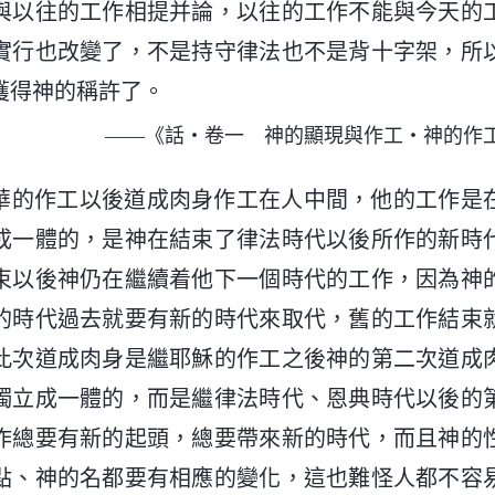
與以往的工作相提并論，以往的工作不能與今天的
實行也改變了，不是持守律法也不是背十字架，所
獲得神的稱許了。
——《話・卷一 神的顯現與作工・神的作
華的作工以後道成肉身作工在人中間，他的工作是
成一體的，是神在結束了律法時代以後所作的新時
束以後神仍在繼續着他下一個時代的工作，因為神
的時代過去就要有新的時代來取代，舊的工作結束
此次道成肉身是繼耶穌的作工之後神的第二次道成
獨立成一體的，而是繼律法時代、恩典時代以後的
作總要有新的起頭，總要帶來新的時代，而且神的
點、神的名都要有相應的變化，這也難怪人都不容