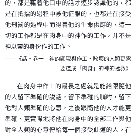
的，都是藉着他口中的話才逐步認識他的，都
是在抵擋的過程中被他征服的，也都是在接受
他刑罰的過程中而得着他的生命供應的，這一
切的工作都是在肉身中的神作的工作，并不是
神以靈的身份作的工作。
——《話・卷一 神的顯現與作工・敗壞的人類更需
要道成「肉身」的神的拯救》
在肉身中作工的最長之處就是能給跟隨他
的人留下準確的説話，留下準確的囑咐，留下
他對人類準確的心意，之後跟隨他的人才能更
準確、更實際地將他在肉身中的全部工作與他
對全人類的心意傳給每一個接受此道的人。在