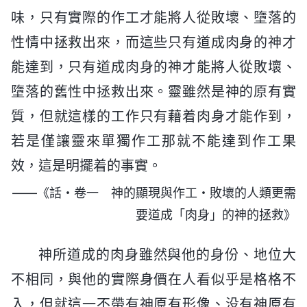
味，只有實際的作工才能將人從敗壞、墮落的
性情中拯救出來，而這些只有道成肉身的神才
能達到，只有道成肉身的神才能將人從敗壞、
墮落的舊性中拯救出來。靈雖然是神的原有實
質，但就這樣的工作只有藉着肉身才能作到，
若是僅讓靈來單獨作工那就不能達到作工果
效，這是明擺着的事實。
——《話・卷一 神的顯現與作工・敗壞的人類更需
要道成「肉身」的神的拯救》
神所道成的肉身雖然與他的身份、地位大
不相同，與他的實際身價在人看似乎是格格不
入，但就這一不帶有神原有形像、没有神原有