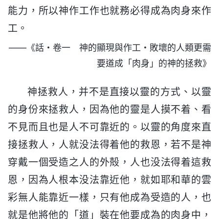
能力，所以神作工作也就務必得成為肉身來作
工。
——《話・卷一 神的顯現與作工・敗壞的人類更需
要道成「肉身」的神的拯救》
神拯救人，并不是直接以靈的方式、以靈
的身份來拯救人，因為他的靈是人摸不着、看
不見而且也是人不可靠近的。以靈的角度來直
接拯救人，人就没法得着他的救恩，若不是神
穿戴一個受造之人的外殻，人也没法得着這救
恩，因為人根本没法靠近他，就如耶和華的雲
彩無人能靠近一樣，只有他成為受造的人，也
就是他將他的「道」裝在他要成為的肉身中，