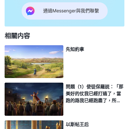
通過Messenger與我們聯繫
相關内容
先知約拿
問題（1）使徒保羅説：「那
美好的仗我已經打過了，當
跑的路我已經跑盡了，所信
的道我已經守住了。從此以
後，有公義的冠冕為我存
留，……」（提後4:7-8）所
以斯帖王后
以，我們按着保羅的話去