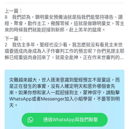
上一篇：
8 我們認為，聰明童女預備油就是指我們能堅持禱告、讀
經、聚會，勤作主工，儆醒等候，這就是做聰明童女，等主
來的時候我們就能迎接到新郎，赴上羔羊的筵席。
下一篇：
2 我信主多年，聖經也没少看，我怎麽就没有看見主末世
還要道成肉身成為人子作審判工作的預言呢？你們見證主耶
穌已經重返肉身回來了，就是全能神，正在作末世審判的工
作，這有聖經根據嗎？
灾難越來越大，世人逐漸意識到聖經預言不是童話，而
是正在發生的事實，没有人確定明天和意外哪個會先
來。如果你想和家人一起迎接到主，蒙神保守，請點擊
WhatsApp或者Messenger加入小組學習，不要等到明
天。
通過WhatsApp與我們聯繫