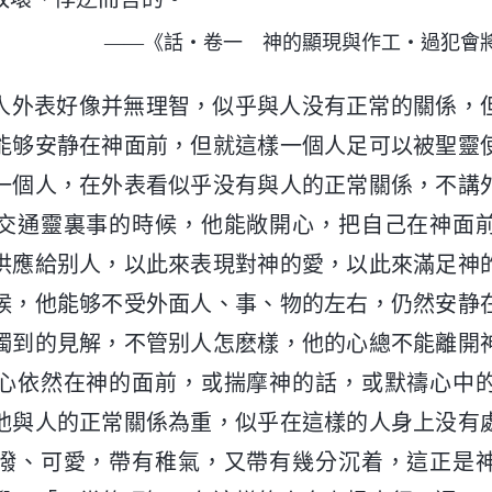
——《話・卷一 神的顯現與作工・過犯會
人外表好像并無理智，似乎與人没有正常的關係，
能够安静在神面前，但就這樣一個人足可以被聖靈
一個人，在外表看似乎没有與人的正常關係，不講
交通靈裏事的時候，他能敞開心，把自己在神面
供應給别人，以此來表現對神的愛，以此來滿足神
候，他能够不受外面人、事、物的左右，仍然安静
獨到的見解，不管别人怎麽樣，他的心總不能離開
心依然在神的面前，或揣摩神的話，或默禱心中
他與人的正常關係為重，似乎在這樣的人身上没有
潑、可愛，帶有稚氣，又帶有幾分沉着，這正是