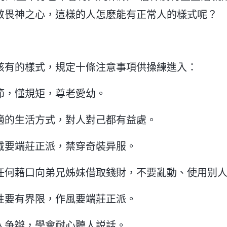
敬畏神之心，這樣的人怎麽能有正常人的樣式呢？
該有的樣式，規定十條注意事項供操練進入：
節，懂規矩，尊老愛幼。
適的生活方式，對人對己都有益處。
戴要端莊正派，禁穿奇裝异服。
任何藉口向弟兄姊妹借取錢財，不要亂動、使用别
性要有界限，作風要端莊正派。
人争辯，學會耐心聽人説話。