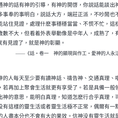
通神的話有神的引導，有神的開啓，你説話能談出
多事奉的事明白，説話大方，端莊正派，不吵鬧也
能站住見證，處理什麽事穩穩當當、不慌不忙，這
歲數不大，但看着外表舉動像是中年人，成熟了，
就有見證了，就是神的彰顯。
——《話・卷一 神的顯現與作工・愛神的人永
神的人每天至少要有讀神話、禱告神、交通真理、
，若再加上聚會生活就更有享受了。若是具備一般
出神的意思，能明白真理，知道怎麽行合乎真理，
没有這樣的靈生活或者靈生活極不正常，偶爾有一
的人盡本分也不會有大的果效。信神没有靈生活就