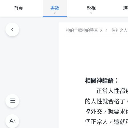
首頁
書籍
影視
詩
神的羊聽神的聲音
4 信神之
相關神話語：
正常人性都
的人性就合格了
搞外交，就要求
個正常人，這就