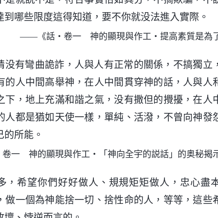
達到哪些限度這得知道，要不你就没法進入實際。
——《話・卷一 神的顯現與作工・提高素質是為
情没有彎曲詭詐，人與人有正常的關係，不搞獨立
有的人中間高舉神，在人中間貫穿神的話，人與人
之下，地上充滿和諧之氣，没有撒但的攪擾，在人
的人都是猶如天使一樣，單純、活潑，不曾向神發
己的所能。
・卷一 神的顯現與作工・「神向全宇的説話」的奥秘揭
多，希望你們好好做人、規規矩矩做人，忠心盡
，做一個為神能捨一切、捨性命的人，等等，這些
敗壞、悖逆而言的。