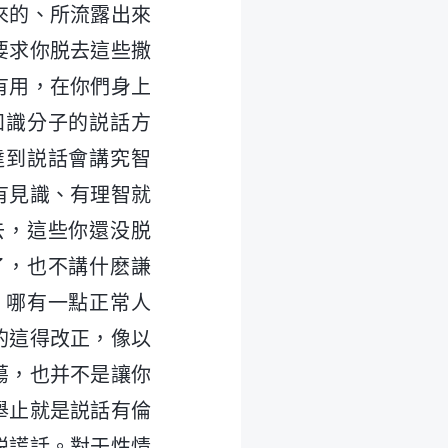
來的、所流露出來
要求你脱去這些撒
有用，在你們身上
知識分子的説話方
達到説話會講究智
有見識、有理智就
去，這些你還没脱
了，也不講什麽謙
！哪有一點正常人
的這得改正，像以
蕩，也并不是讓你
舉止就是説話有倫
説謊話。對于性情