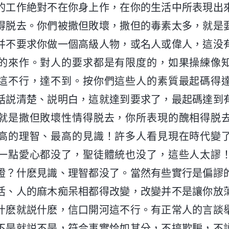
的工作絶對不在你身上作，在你的生活中所表現出
得脱去。你們被撒但敗壞，撒但的毒素太多，就是
并不要求你做一個高級人物，或名人或偉人，這没
的來作。對人的要求都是有限度的，如果操練像
這不行，達不到。按你們這些人的素質最起碼得
話説清楚、説明白，這就達到要求了，最起碼達到
就是撒但敗壞性情得脱去，你所表現的醜相得脱
高的理智、最高的見識！許多人看見現在時代變
一點愛心都没了，聖徒體統也没了，這些人太謬
證？什麽見識、理智都没了。當然有些實行是偏謬
活、人的麻木痴呆相都得改變，改變并不是讓你放
什麽就説什麽，信口開河這不行。有正常人的言談
不是就説不是，符合事實恰如其分，不搞欺騙，不