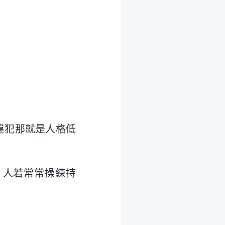
。
。
違犯那就是人格低
，人若常常操練持