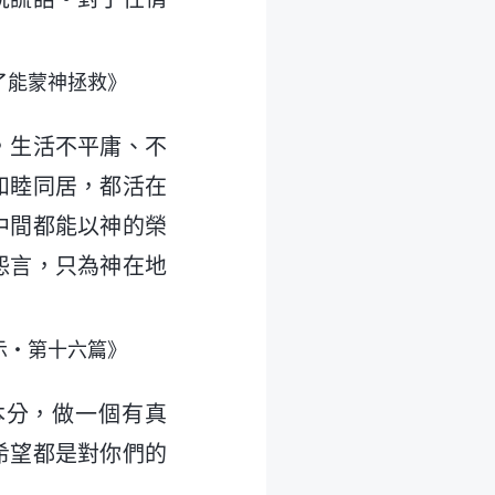
了能蒙神拯救》
，生活不平庸、不
和睦同居，都活在
中間都能以神的榮
怨言，只為神在地
示・第十六篇》
本分，做一個有真
希望都是對你們的