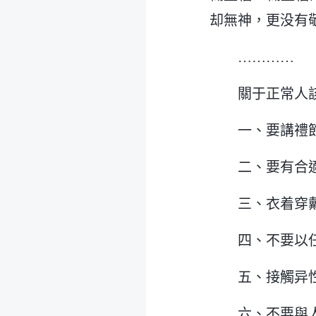
却無神，更没有
…………
關于正常人
一、要講禮
二、要有合
三、衣着穿
四、不要以
五、接觸异
六、不要與