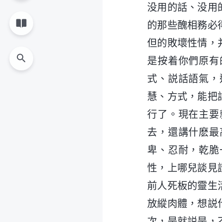
没用的話、没用
的那些醜相務必
但的敗壞性情，
是按着你們原有
式、説話語氣，
慧、方式，能把
行了。現在主要
去，還講什麽最
卑、忍耐，乾脆
性，上哪兒談見
前人死板的靈生
放縱肉體，想説
次，是就説是，