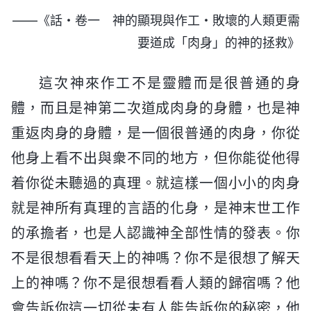
——《話・卷一 神的顯現與作工・敗壞的人類更需
要道成「肉身」的神的拯救》
這次神來作工不是靈體而是很普通的身
體，而且是神第二次道成肉身的身體，也是神
重返肉身的身體，是一個很普通的肉身，你從
他身上看不出與衆不同的地方，但你能從他得
着你從未聽過的真理。就這樣一個小小的肉身
就是神所有真理的言語的化身，是神末世工作
的承擔者，也是人認識神全部性情的發表。你
不是很想看看天上的神嗎？你不是很想了解天
上的神嗎？你不是很想看看人類的歸宿嗎？他
會告訴你這一切從未有人能告訴你的秘密，他