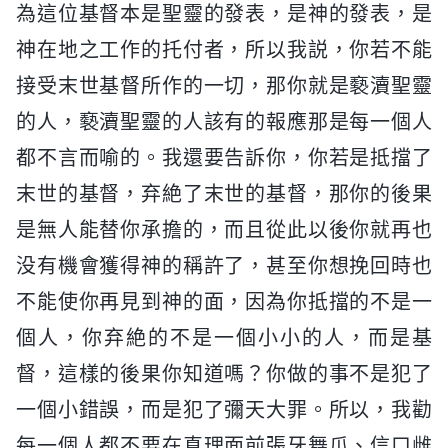
為這位基督本是聖靈的發表，是神的發表，是
神在地之工作的托付者，所以我説，你若不能
接受末世基督所作的一切，那你就是褻瀆聖靈
的人，褻瀆聖靈的人該有的報應那是每一個人
都不言而喻的。我還要告訴你，你若是抵擋了
末世的基督，弃絶了末世的基督，那你的後果
是無人能替你承擔的，而且從此以後你就再也
没有機會獲得神的稱許了，甚至你想挽回時也
不能使你再見到神的面，因為你抵擋的不是一
個人，你弃絶的不是一個小小的人，而是基
督，這樣的後果你知道嗎？你做的事不是犯了
一個小錯誤，而是犯了彌天大罪。所以，我勸
每一個人都不要在真理面前張牙舞爪、信口雌