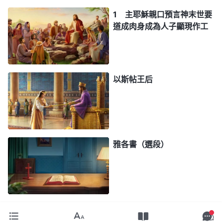
1 主耶穌親口預言神末世要
道成肉身成為人子顯現作工
以斯帖王后
雅各書（選段）