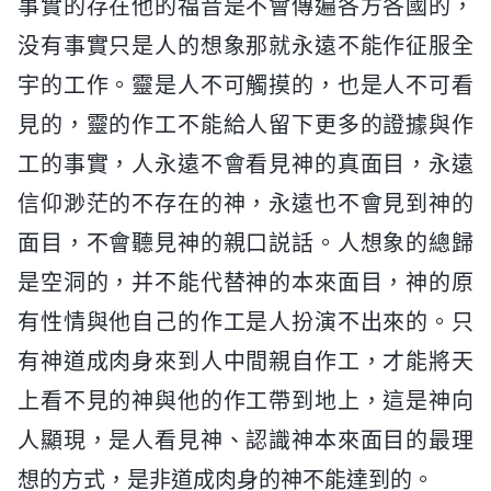
事實的存在他的福音是不會傳遍各方各國的，
没有事實只是人的想象那就永遠不能作征服全
宇的工作。靈是人不可觸摸的，也是人不可看
見的，靈的作工不能給人留下更多的證據與作
工的事實，人永遠不會看見神的真面目，永遠
信仰渺茫的不存在的神，永遠也不會見到神的
面目，不會聽見神的親口説話。人想象的總歸
是空洞的，并不能代替神的本來面目，神的原
有性情與他自己的作工是人扮演不出來的。只
有神道成肉身來到人中間親自作工，才能將天
上看不見的神與他的作工帶到地上，這是神向
人顯現，是人看見神、認識神本來面目的最理
想的方式，是非道成肉身的神不能達到的。