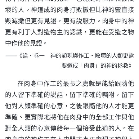
壞的人。神道成的肉身打敗撒但比神的靈直接
毁滅撒但更有見證，更有説服力。肉身中的神
更有利于人對造物主的認識，更能在受造之物
中作他的見證。
——《話・卷一 神的顯現與作工・敗壞的人類更需
要道成「肉身」的神的拯救》
在肉身中作工的最長之處就是能給跟隨他
的人留下準確的説話，留下準確的囑咐，留下
他對人類準確的心意，之後跟隨他的人才能更
準確、更實際地將他在肉身中的全部工作與他
對全人類的心意傳給每一個接受此道的人。在