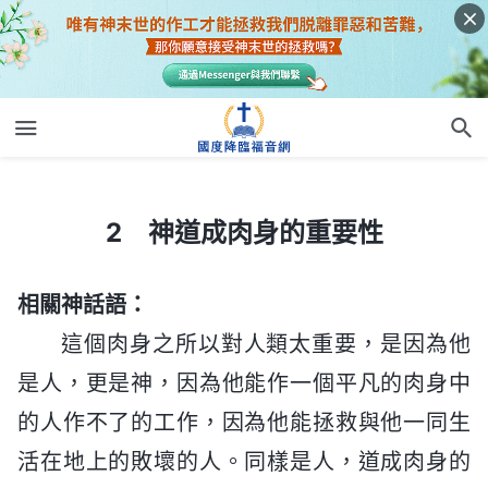
2 神道成肉身的重要性
2 神道成肉身的重要性
相關神話語：
這個肉身之所以對人類太重要，是因為他
是人，更是神，因為他能作一個平凡的肉身中
的人作不了的工作，因為他能拯救與他一同生
活在地上的敗壞的人。同樣是人，道成肉身的