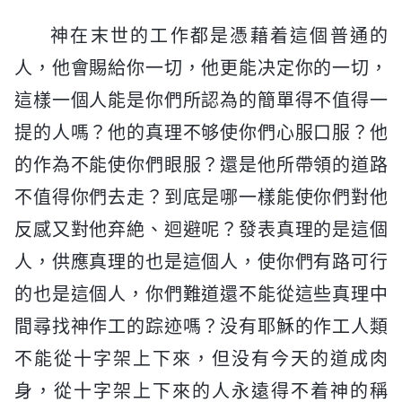
神在末世的工作都是憑藉着這個普通的
人，他會賜給你一切，他更能决定你的一切，
這樣一個人能是你們所認為的簡單得不值得一
提的人嗎？他的真理不够使你們心服口服？他
的作為不能使你們眼服？還是他所帶領的道路
不值得你們去走？到底是哪一樣能使你們對他
反感又對他弃絶、迴避呢？發表真理的是這個
人，供應真理的也是這個人，使你們有路可行
的也是這個人，你們難道還不能從這些真理中
間尋找神作工的踪迹嗎？没有耶穌的作工人類
不能從十字架上下來，但没有今天的道成肉
身，從十字架上下來的人永遠得不着神的稱