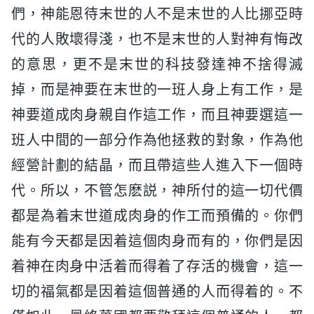
們，神能恩待末世的人不是末世的人比挪亞時
代的人敗壞得淺，也不是末世的人對神有悔改
的意思，更不是末世的科技發達神不捨得滅
掉，而是神要在末世的一班人身上有工作，是
神要道成肉身親自作這工作，而且神要選這一
班人中間的一部分作為他拯救的對象，作為他
經營計劃的結晶，而且帶這些人進入下一個時
代。所以，不管怎麽説，神所付的這一切代價
都是為着末世道成肉身的作工而預備的。你們
能有今天都是因着這個肉身而有的，你們是因
着神在肉身中活着而得着了存活的機會，這一
切的福氣都是因着這個普通的人而得着的。不