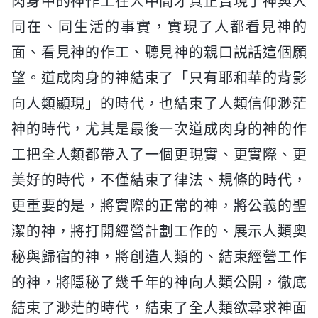
肉身中的神作工在人中間才真正實現了神與人
同在、同生活的事實，實現了人都看見神的
面、看見神的作工、聽見神的親口説話這個願
望。道成肉身的神結束了「只有耶和華的背影
向人類顯現」的時代，也結束了人類信仰渺茫
神的時代，尤其是最後一次道成肉身的神的作
工把全人類都帶入了一個更現實、更實際、更
美好的時代，不僅結束了律法、規條的時代，
更重要的是，將實際的正常的神，將公義的聖
潔的神，將打開經營計劃工作的、展示人類奥
秘與歸宿的神，將創造人類的、結束經營工作
的神，將隱秘了幾千年的神向人類公開，徹底
結束了渺茫的時代，結束了全人類欲尋求神面