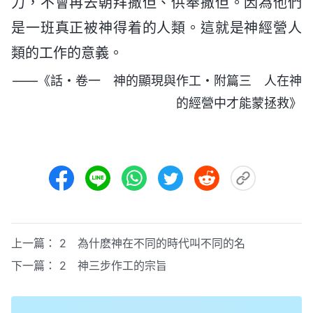
力，不會再去朝拜撒但、供奉撒但。因為他們
是一班真正被神得着的人類。這就是神經營人
類的工作的意義。
——《話・卷一 神的顯現與作工・附篇三 人在神
的經營中才能蒙拯救》
上一篇：
2 為什麽神在不同的時代叫不同的名
下一篇：
2 神三步作工的宗旨