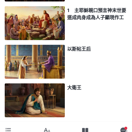
後，有公義的冠冕為我存
留，……」（提後4:7-8）所
1 主耶穌親口預言神末世要
以，我們按着保羅的話去
道成肉身成為人子顯現作工
行，就是遵行神旨意，肯定
能進天國得賞賜。
以斯帖王后
大衛王