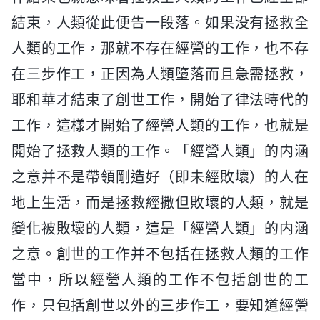
結束，人類從此便告一段落。如果没有拯救全
人類的工作，那就不存在經營的工作，也不存
在三步作工，正因為人類墮落而且急需拯救，
耶和華才結束了創世工作，開始了律法時代的
工作，這樣才開始了經營人類的工作，也就是
開始了拯救人類的工作。「經營人類」的内涵
之意并不是帶領剛造好（即未經敗壞）的人在
地上生活，而是拯救經撒但敗壞的人類，就是
變化被敗壞的人類，這是「經營人類」的内涵
之意。創世的工作并不包括在拯救人類的工作
當中，所以經營人類的工作不包括創世的工
作，只包括創世以外的三步作工，要知道經營