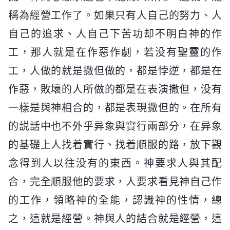
稱為經營工作了。如果只有人自己的努力、人
自己的追求、人自己下苦功却不明白神的作
工，那人就是在作惡作劇，若没有聖靈的作
工，人做的就是撒但做的，都是悖逆，都是在
作惡，敗壞的人所做的都是在表演撒但，没有
一樣是與神相合的，都是表現撒但的。在所有
的説話中也不外乎异象與實行兩部分，在异象
的基礎上人找着實行、找着順服的路，放下觀
念得到人以往没有的東西。神要求人與其配
合，完全順服他的要求，人要求看見神自己作
的工作，領略神的全能，認識神的性情，總
之，這就是經營。神與人的結合就是經營，這