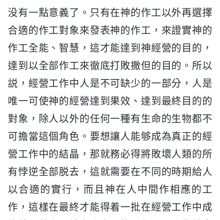
没有一點意義了。只有在神的作工以外再選擇
合適的作工對象來發表神的作工，來證實神的
作工全能、智慧，這才能達到神經營的目的，
達到以全部作工來徹底打敗撒但的目的。所以
説，經營工作中人是不可缺少的一部分，人是
唯一可使神的經營達到果效、達到最終目的的
對象，除人以外的任何一種有生命的生物都不
可擔當這個角色。要想讓人能够成為真正的經
營工作中的結晶，那就務必得將敗壞人類的所
有悖逆全部脱去，這就需要在不同的時期給人
以合適的實行，而且神在人中間作相應的工
作，這樣在最終才能得着一批在經營工作中成