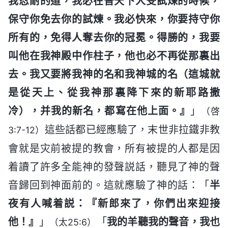
我忍耐的道，我必在普天下人受試煉的時候，
保守你免去你的試煉。我必快來，你要持守你
所有的，免得人奪去你的冠冕。得勝的，我要
叫他在我神殿中作柱子，他也必不再從那裏出
去。我又要將我神的名和我神城的名（這城就
是從天上、從我神那裏降下來的新耶路撒
冷），并我的新名，都寫在他上面。』
」
（啓
這些話都已經應驗了，末世非拉鐵非教
3:7-12）
會就是灾前被提的教會，所有被提的人都是因
着讀了許多全能神的發聲説話，聽見了神的聲
音歸回到神面前的。這就應驗了神的話：「
半
夜有人喊着説：『新郎來了，你們出來迎接
他！』
」
「
我的羊聽我的聲音，我也
（太25:6）