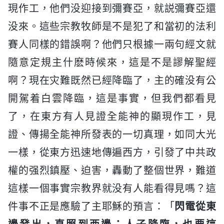
現作工，他們没迎接到彌賽亞，就説彌賽亞還
没來。這些宗教牧師是不是犯了和當初的法利
賽人同樣的錯誤啊？他們只根據一兩句經文就
隨意定規主什麽時候來，這是不是謬解聖經
啊？現在灾難既然已經降臨了，主的確没有公
開駕着白雲降臨，這是事實，但我們都看見
了，在東方有人見證全能神的顯現作工，見
證、傳揚全能神所發表的一切真理，如同大光
一樣，從東方迅速地傳遍西方，引發了中共政
權的强烈鎮壓、迫害，轟動了整個世界，難道
這樣一個事實宗教界就没有人能看得見嗎？這
件事不正是應驗了主耶穌的預言：「
閃電從東