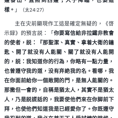
邊發出，直照到西邊；人子降臨，也要這
樣。
」
（太24:27）
主在灾前顯現作工這是確定無疑的，《啓
示録》的預言説：「
你要寫信給非拉鐵非教會
的使者，説：『那聖潔、真實、拿着大衛的鑰
匙、開了就没有人能關、關了就没有人能開
的，説：我知道你的行為，你略有一點力量，
也曾遵守我的道，没有弃絶我的名。看哪，我
在你面前給你一個敞開的門，是無人能關的。
那撒但一會的，自稱是猶太人，其實不是猶太
人，乃是説謊話的，我要使他們來在你脚前下
拜，也使他們知道我是已經愛你了。你既遵守