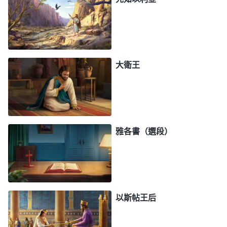
大衛王
雅各書（選段）
以斯帖王后