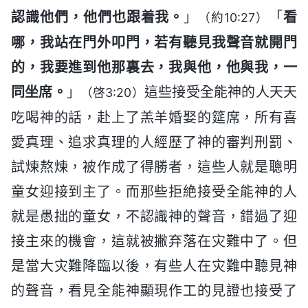
認識他們，他們也跟着我。
」
「
看
（約10:27）
哪，我站在門外叩門，若有聽見我聲音就開門
的，我要進到他那裏去，我與他，他與我，一
同坐席。
」
這些接受全能神的人天天
（啓3:20）
吃喝神的話，赴上了羔羊婚娶的筵席，所有喜
愛真理、追求真理的人經歷了神的審判刑罰、
試煉熬煉，被作成了得勝者，這些人就是聰明
童女迎接到主了。而那些拒絶接受全能神的人
就是愚拙的童女，不認識神的聲音，錯過了迎
接主來的機會，這就被撇弃落在灾難中了。但
是當大灾難降臨以後，有些人在灾難中聽見神
的聲音，看見全能神顯現作工的見證也接受了