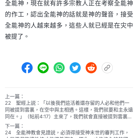
全能神，現在就有許多宗教人正在考察全能神
的作工，認出全能神的話就是神的聲音，接受
全能神的人越來越多，這些人就已經是在灾中
被提了。
上一篇：
22 聖經上説：「以後我們這活着還存留的人必和他們一
同被提到雲裏，在空中與主相遇。這樣，我們就要和主永遠
同在。」
（帖前4:17）
主來了，我們就會直接被提到雲裏在
空中與主相遇。現在你們全能神教會的人見證主已經回來
下一篇：
了，可我們還在地上，并没有被提，這就證明主還没有回
24 全能神教會見證説，必須得接受神末世的審判工作，
來。