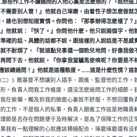
…那些作工作不讓過問的人他心裏是怎麽想的？『既然這
，不需要别人管！』他就自己琢磨，由着性子想怎麽做就
聽，誰也别想知道實情。你問他：『那事辦得怎麽樣了？
？』他就説：『快了。』你問他什麽，他只説兩個字，他
句準確的話、具體的話都不説。跟這樣的人説話是不是感
他就不耐煩了，『就這點兒事還一個勁兒地問，好像我做
若再問下去，他就説，『你拿我當驢馬使唤呢？你要是不
應該總過問！』他就是這種態度。……這是什麽性情？這
敵基督不想讓别人插手、跟進、監督他的工作，
（二）》
情形。負責人問我工作進度，還没怎麽過問工作的細節，
疑我在偷懶，觸及到我的臉面心裏就不舒服，不想回覆負
會
的工作，不是個人的私事，負責人跟進工作這是她職責
個環節是否存在問題便于及時解决，是為了保障工作的正
如果我有一點理解的心就應該積極配合，琢磨琢磨還有没