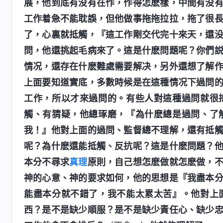
展，他到底有没有在作，作得怎麽樣，中間有没
工作着急不能耽誤，但他做事拖拖拉拉，拖了很
了，心裏就抵觸，『這工作剛交代完十來天，還
問，他還挑起毛病來了。這是什麽問題呢？你們
情况，還存在什麽難處需要解决，另外還想了解
上面要知道實底，多數時候是在這種情况下過問
工作，所以才來過問的。有些人對這種過問就很
觸、有猜疑，他總琢磨，『為什麽總是過問、了
我！』他對上面的過問、監督總不理解，還有抵
呢？為什麽還能抵觸、反抗呢？這是什麽問題？
本分不尋求
真理
原則，自己想怎麽做就怎麽做，
神的心意、神的要求如何，他的思想是『我盡本
能盡本分就不錯了，我不能太累太苦』。他對上
西？是不是缺少順服？是不是缺少責任心、缺少