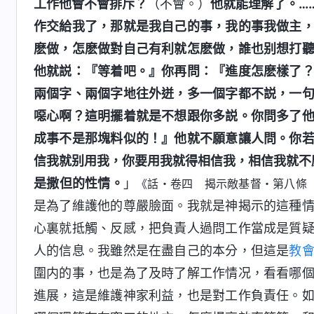
工作他會不會排斥？
（不會。）
他就能理解了。…
作交給我了，那就是我自己的事，我的事我做主
麽做，怎麽做對自己有利就怎麽做，誰也别想打
他就説：『等着吧。』你再問：『進度怎麽樣了
兩個字、兩個字地往外迸，多一個字都不説，一
噁心啊？這明擺着就是不想跟你多説。你問多了
成事不是那塊料似的！』他就不願意讓人問。你
信我就别用我，你要用我就得相信我，相信我就不
是撒但的性情。
」
《話・卷四 揭示敵基督・第八條
是為了維護他的尊嚴臉面。我就是神揭示的這種
心裏就抵觸、反感，把負責人過問工作當成是質
人的信息。我雖然是在盡自己的本分，但這是
教
圍内的事，也是為了及時了解工作情况，看看哪
進展，這是維護神家利益，也是對工作負責任。