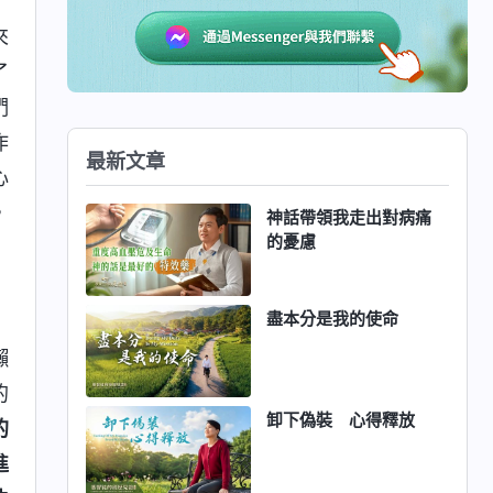
來
了
們
作
最新文章
心
，
神話帶領我走出對病痛
的憂慮
盡本分是我的使命
懶
的
卸下偽裝 心得釋放
的
進