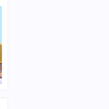
神
帶
、
追
揭
領
民
觸
麽
接
人