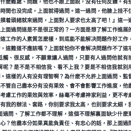
有什麽難處、問題，他也不跟上面説，没有任何反饋。有
長時間也没完成，上面就得過問。這一過問，他臉上挂不
没摸着頭緒就來過問，上面對人要求也太高了吧！』這一
説上面過問這是不是很正常的？一方面是想了解工作進展
作這工作的人素質怎麽樣，到底能不能解决問題作好工作
的，這難道不應該嗎？上面就怕你不會解决問題作不了這
抵觸、很反感，不願意讓人過問，只要有人過問他就有
解呢？是不是不相信我、看不上我？要是不相信我就别
觸。這樣的人有没有理智啊？為什麽不允許上面過問、監
他不管自己盡本分有没有果效、會不會影響工作進度，他
不考慮工作的果效與效率，絲毫不考慮神家利益，更不考
分有我的辦法、套路，你别要求我太高，也别要求太細，
面過問、了解工作都不理解，這個不理解裏面缺少什麽
忠心？他盡本分如果真能負責任、有忠心的話，那上面過