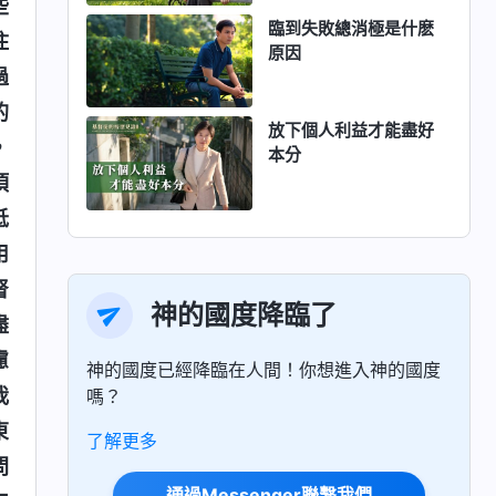
些
臨到失敗總消極是什麽
住
原因
過
的
放下個人利益才能盡好
，
本分
項
抵
用
督
神的國度降臨了
盡
慮
神的國度已經降臨在人間！你想進入神的國度
我
嗎？
東
了解更多
問
通過Messenger聯繫我們