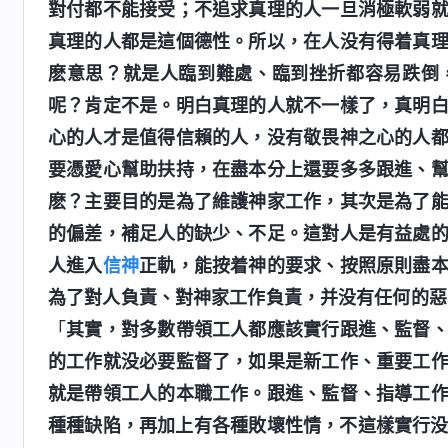
對付都不能接受；不追求真理的人一旦消極軟弱
真理的人都是這個德性。所以，在人没有得着真
麽意思？就是人臨到難處、臨到挫折都容易跌倒
呢？肯定不是。明白真理的人就不一樣了，真明
心的人才是值得信賴的人，没有敬畏神之心的人
要憑愛心幫助扶持，在盡本分上還要多多跟進、
麽？主要目的是為了維護神家工作，其次是為了
的偏差，補足人的缺少、不足。這對人是有益處
人進入
信神
正軌，能按着神的要求、按照原則盡
為了對人負責、對神家工作負責，并没有任何的惡
「
其實，對多數帶領工人都應該實行跟進、監督
的工作就没必要監督了，如果是新工作、重要工
就是帶領工人的本職工作。跟進、監督、指導工
種種缺陷，再加上有各種敗壞性情，不這樣實行