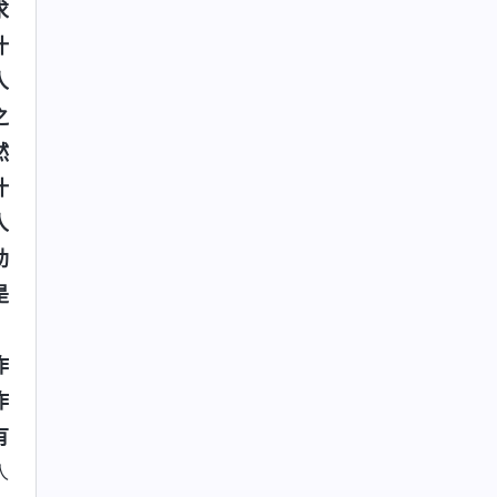
求
什
人
之
然
什
人
助
是
》
作
作
有
人