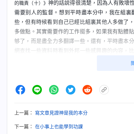
神的話説得很清楚，因為人有敗壞
的職責（十）》
需要别人的監督。想到平時盡本分中，我在組裏
些，但有時候看到自己已經比組裏其他人多做了
多做點。其實需要作的工作挺多，如果我有點體
够了，而是盡全力多翻譯一些。還有，平時盡本
網查找一些資料時看到外邦一些感興趣的内容，
裏也有點意識該抓緊時間翻譯，但有時還是會隨
不是也不算什麽呀？琢磨琢磨其實還是不想受累
滿弓使滿勁，自己盡本分遠没有達到，這兩次負
整理稿子時盡量往前趕，如果没有負責人的督促
工作效率這是神家的要求，基督也給我們交通讓
到神最新的説話，但我只是當時有點觸動，隨着
上一篇：
寫文章見證神是我的本分
揮作用，没有主動對本分負責任的心，有時候有
下一篇：
在小事上也能學到功課
態。反省中，看到我確實是能偷懶耍滑的人，惰