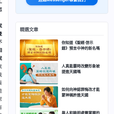
工
怎
』
就
精選文章
覺
不
你知道《聖經·啓示
録》預言中神的新名嗎
相
就
人真能霎時改變形象被
就
提進天國嗎
我
責
如何向神認罪悔改才能
範
蒙神稱許進天國
常
有
與人和睦相處需掌握的