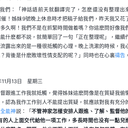
我們：「神話語前天就翻譯完了，怎麽還没有整理出
催催！姊妹9號晚上休息時才把稿子給我們，昨天我又花
没多久啊！我們不是在抓緊時間做着嗎？你這麽問好像我
不能什麽都不説，就簡單回了一句「正在整理呢」，繼續
我流露出來的是一種很抵觸的心理。晚上洗漱的時候，我
呢？背後是什麽敗壞性情支配的呢？」同時也在心裏
禱告
年11月13日 星期三
監督跟進工作我就抵觸，覺得姊妹這麽問像是在質疑我偷
服，認為我作工作别人不能提出質疑，就應該對我有充分
。
全能神
説：「
不管神家怎樣安排人跟進、了解、監督他
有的人上面交代給他一項工作，多長時間也没有一點兒