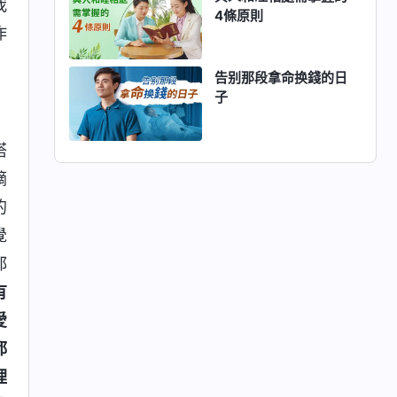
我
4條原則
作
告别那段拿命换錢的日
子
搭
嘀
的
覺
都
有
愛
都
理