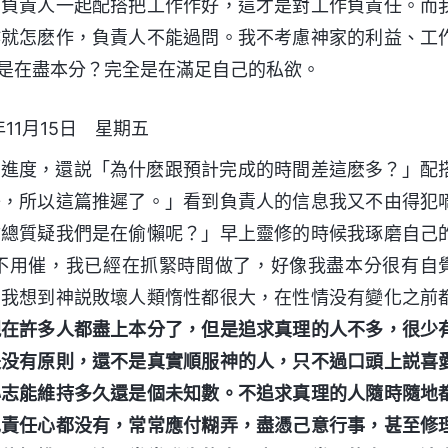
和負責人一起配搭把工作作好，這才是對工作負責任。而
作就怎麽作，負責人不能過問。我不考慮神家的利益、工
是在盡本分？完全是在滿足自己的私欲。
年11月15日 星期五
的進度，還説「為什麽跟預計完成的時間差這麽多？」配
子，所以這篇推遲了。」看到負責人的信息我又不由得犯
你總質疑我們是在偷懶呢？」早上靈修的時候我琢磨自己
不用催，我已經在抓緊時間做了，好像我盡本分很有自
？我想到神説敗壞人類惰性都很大，在性情没有變化之前
現在許多人都盡上本分了，但是追求真理的人不多，很少
是没有原則，還不是真實順服神的人，只不過口頭上説喜
心志能維持多久還是個未知數。不追求真理的人隨時隨地
兒責任心都没有，常常應付糊弄，盡憑己意行事，甚至修