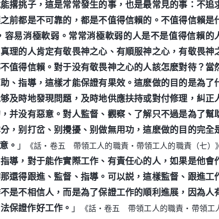
就能撂挑子，這是常常發生的事，也是最常見的事：不追
理之前都是不可靠的，都是不值得信賴的。不值得信賴是
，容易消極軟弱。常常消極軟弱的人是不是值得信賴的
白真理的人肯定有敬畏神之心、有順服神之心，有敬畏神
都不值得信賴。對于没有敬畏神之心的人該怎麽對待？當
幫助、指導，這樣才能保證有果效。這麽做的目的是為了
能够及時地發現問題，及時地供應扶持或對付修理，糾正
的，并没有惡意。對人監督、觀察、了解只不過是為了幫
本分，别打岔、别攪擾、别做無用功，這麽做的目的完全
意。
」
《話・卷五 帶領工人的職責・帶領工人的職責（七）
、指導，對于能作實際工作、有責任心的人，如果是他會
作那還得跟進、監督、指導。可以説，這樣監督、跟進工
作不是不相信人，而是為了保證工作的順利進展，因為人
没法保證作好工作。
」
《話・卷五 帶領工人的職責・帶領工