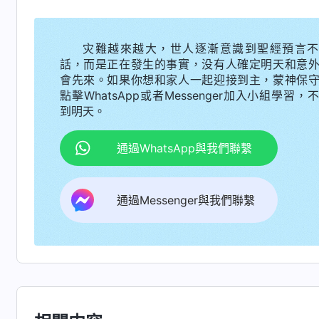
督。但自己面對負責人的監督還能心裏抵觸，真是
灾難越來越大，世人逐漸意識到聖經預言不
2024
話，而是正在發生的事實，没有人確定明天和意
早上靈修時，我看到一段神的話，對自己的
會先來。如果你想和家人一起迎接到主，蒙神保
點擊WhatsApp或者Messenger加入小組學習，
説：「
因為人都有敗壞性情，只有監督才能促使
到明天。
領工人都能任意妄為、都能應付糊弄，這是客觀
觀察你，想了解你到底是不是追求真理的人，這
通過WhatsApp與我們聯繫
求真理、對你的生命進入有利；如果發現你作惡
露出來撤職罷免，給神選民除去一個禍害，也使
通過Messenger與我們聯繫
工人應該正確對待神選民的監督。如果你是敬畏
的幫助；如果你是惡人，做賊心虚，你就會害怕
厭煩神選民監督的人都是心裏有鬼，絶對不是誠
態度來對待神選民的監督呢？到底是消極防備、
受。）
虚心接受指什麽説的？就是一切從神領受