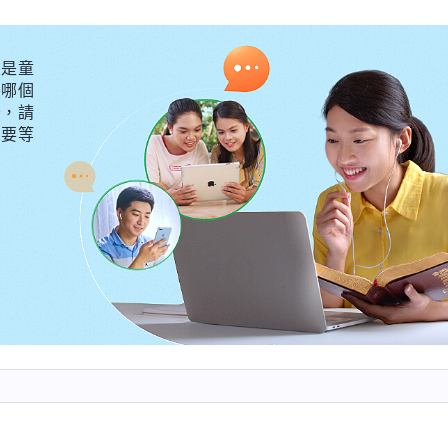
太没有理智了！
是童
年11月24日 星期天
外哪個
情形還有如何對待負責人的監督有了清楚的認識。全能
守，請
不要等
帶領工人作工作負責任、對本分忠心，若没有監督，多數
事實。如果你是帶領工人，你身邊的弟兄姊妹常常監督你
對你來説是好事。如果發現你的問題能及早解决，這對你
，背後惡行表現較多，根本不是追求真理的人，那就把你
你免受更重的懲罰：這樣的監督對誰都有益處。所以，帶
神遠離惡的人，你就感覺需要神選民的監督，更需要神選
監督、躲避監督，這是必然的事。所以肯定地説，凡是抵
實人，只有詭詐人最害怕人監督。那帶領工人應該采取什
抵觸怨恨，還是順從神的擺布安排虚心接受呢？
（虚心
，尋求真理，采取正確的態度，别憑血氣對待。如果真有