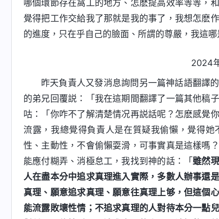
哪個環節存在窩工的地方、怎麽提高效率等等，
覺得把工作交給我了那就是我的事了，我想怎麽
的進度，只在乎自己的臉面、所謂的尊嚴，我這哪
2024
昨天負責人又發消息詢問另一篇神話語翻譯
的弟兄回覆説：「我在這期間翻譯了一篇其他稿
咕：「你咋不了解清楚情况再説話呢？怎麽感覺
流露，我總覺得負責人是在質疑我偷懶，覺得她
性、主動性，不會偷懶耍滑，可事實真是這樣嗎
能應付糊弄、消極怠工，我找到神的話：「
雖然
人在盡本分中追求真理進入實際，多數人辦事還
真理、願意追求真理、願意往真理上够，但這個
能流露敗壞性情；不追求真理的人對待本分一點