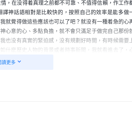
性情，在没得着真理之前都不可靠、不值得信賴，作工作
翻譯神話語相對是比較快的，按照自己的效率是能多做
，我就覺得做這些應該也可以了吧？就没有一種着急的心
貼神心意的心、多點負擔，就不會只滿足于做完自己那份
分我也没有真實的緊迫感，没有規劃好時間，有時候需要
比如什麽歷史人物的背景或者時事新聞，我就看進去了，
從肉體，還覺得一直思考問題挺累的，看點視頻换换腦子
閲讀更多
，就見縫插針偷懶耍滑。想到帶領經常交通讓我們盡本分
責人詢問工作進度，我知道後面有人在催就能有些緊迫感
我可能就没有這個緊迫的意識，還是按部就班地做着。提
我們抓緊時間翻譯，這樣就能盡早讓各國接受神作工的人
時間的流逝那份觸動逐漸就淡漠了，我的良心理智根本没
點緊迫感也不持久，不知不覺中又恢復到按部就班幹活的
性還挺大，根本就不是一個負責任的人，確實需要别人的