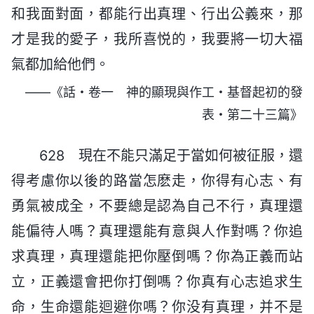
和我面對面，都能行出真理、行出公義來，那
才是我的愛子，我所喜悦的，我要將一切大福
氣都加給他們。
——《話・卷一 神的顯現與作工・基督起初的發
表・第二十三篇》
628 現在不能只滿足于當如何被征服，還
得考慮你以後的路當怎麽走，你得有心志、有
勇氣被成全，不要總是認為自己不行，真理還
能偏待人嗎？真理還能有意與人作對嗎？你追
求真理，真理還能把你壓倒嗎？你為正義而站
立，正義還會把你打倒嗎？你真有心志追求生
命，生命還能迴避你嗎？你没有真理，并不是