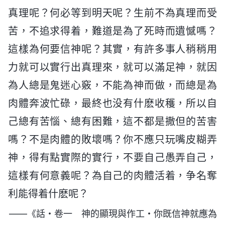
真理呢？何必等到明天呢？生前不為真理而受
苦，不追求得着，難道是為了死時而遺憾嗎？
這樣為何要信神呢？其實，有許多事人稍稍用
力就可以實行出真理來，就可以滿足神，就因
為人總是鬼迷心竅，不能為神而做，而總是為
肉體奔波忙碌，最終也没有什麽收穫，所以自
己總有苦惱、總有困難，這不都是撒但的苦害
嗎？不是肉體的敗壞嗎？你不應只玩嘴皮糊弄
神，得有點實際的實行，不要自己愚弄自己，
這樣有何意義呢？為自己的肉體活着，争名奪
利能得着什麽呢？
——《話・卷一 神的顯現與作工・你既信神就應為