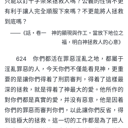
只能以釘十字架來拯救人嗎？公義的性情不更
有利于讓人完全順服下來嗎？不更能將人拯救
到底嗎？
——《話・卷一 神的顯現與作工・當放下地位之
福，明白神拯救人的心意》
624 你們都活在罪惡淫亂之地，都屬于
淫亂罪惡的人，今天你們不僅能看見神，更重
要的是讓你們得着了刑罰審判，得着了這樣最
深的拯救，就是得着了神最大的愛。他所作的
對你們都是真實的愛，并没有惡意，他是因着
你們的罪惡而審判你們，以此讓你們反省，得
到這極大的拯救。這一切的工作都是為了把人