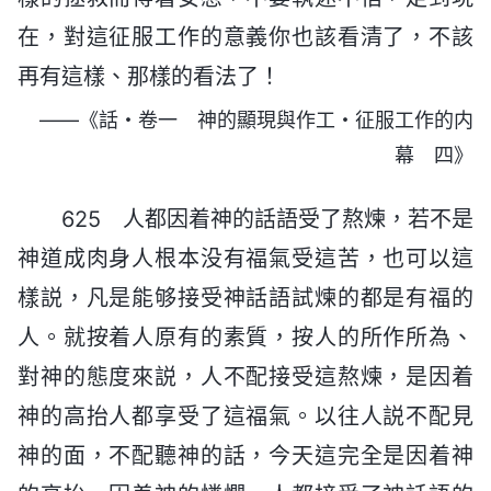
在，對這征服工作的意義你也該看清了，不該
再有這樣、那樣的看法了！
——《話・卷一 神的顯現與作工・征服工作的内
幕 四》
625 人都因着神的話語受了熬煉，若不是
神道成肉身人根本没有福氣受這苦，也可以這
樣説，凡是能够接受神話語試煉的都是有福的
人。就按着人原有的素質，按人的所作所為、
對神的態度來説，人不配接受這熬煉，是因着
神的高抬人都享受了這福氣。以往人説不配見
神的面，不配聽神的話，今天這完全是因着神