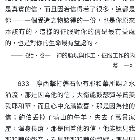
是真實的信，而且因着信得着了很多，這都是
你——一個受造之物該得的一份，也是你原來
本該有的。這樣的征服對你的信是最有益處
的，也是對你的生命最有益處的。
——《話・卷一 神的顯現與作工・征服工作的内
幕 一》
633 摩西擊打磐石便有耶和華所賜之水
涌流，那是因為他的信；大衛能鼓瑟彈琴贊美
我耶和華，而且心中充滿歡喜，那是因為他的
信；約伯丢掉了滿山的牛羊，失去了萬貫家
産，渾身長瘡，那是因着他的信，他能聽見我
耶和華的聲音，看見我耶和華的榮耀，那是因