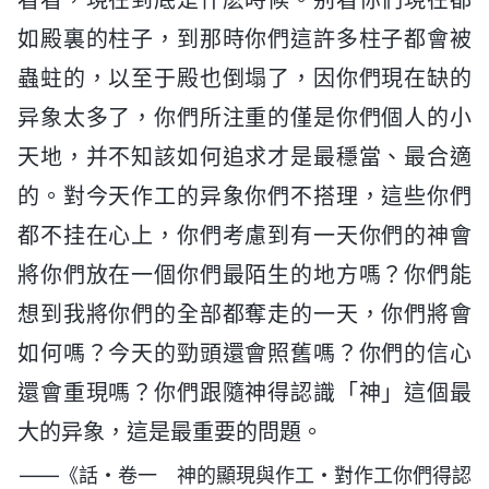
如殿裏的柱子，到那時你們這許多柱子都會被
蟲蛀的，以至于殿也倒塌了，因你們現在缺的
异象太多了，你們所注重的僅是你們個人的小
天地，并不知該如何追求才是最穩當、最合適
的。對今天作工的异象你們不搭理，這些你們
都不挂在心上，你們考慮到有一天你們的神會
將你們放在一個你們最陌生的地方嗎？你們能
想到我將你們的全部都奪走的一天，你們將會
如何嗎？今天的勁頭還會照舊嗎？你們的信心
還會重現嗎？你們跟隨神得認識「神」這個最
大的异象，這是最重要的問題。
——《話・卷一 神的顯現與作工・對作工你們得認