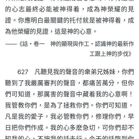
的心志最終必能被神得着，成為神榮耀的見
證。你應明白最關鍵的托付就是被神得着，成
為他榮耀的見證，這是神的心意。
——《話・卷一 神的顯現與作工・認識神的最新作
工跟上神的步伐》
627 凡聽見我的聲音的衆弟兄姊妹，你們
聽到了我嚴厲審判的聲音，都痛苦萬分，但你
們可知道，那厲害的聲音中藏着我的心意啊！
我管教你們，是為了拯救你們。你們可知道，
凡是我的愛子，我必管教你們，修理你們，早
日把你們作成。我的心多麽急切，可你們却不
知我的心，不按我的話去行。今天的話臨到你