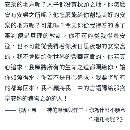
安樂的地方呢？人子都没有枕頭之地，你怎麽
會有安樂之所呢？他怎麽能給你創造美好的安
樂的地方呢？可能嗎？今天你從我得着的除了
審判便是真理的教訓，你不可能從我得着安
逸，也不可能從我得着你所日思夜想的安樂窩
的，我不會賜給你世界的榮華富貴的。你若真
心追求，我願將所有的生命之道都賜給你，讓
你如魚得水，你若不是真心追求，我要將所有
的都奪回來，我不願將我口中的言語賜給那貪
享安逸的猪狗之類的人！
——《話・卷一 神的顯現與作工・你為什麽不願意
作襯托物呢？》