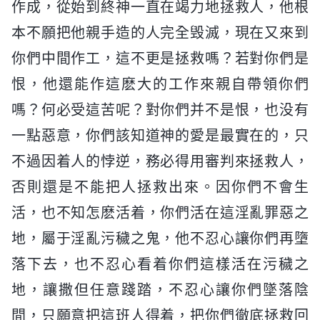
作成，從始到終神一直在竭力地拯救人，他根
本不願把他親手造的人完全毁滅，現在又來到
你們中間作工，這不更是拯救嗎？若對你們是
恨，他還能作這麽大的工作來親自帶領你們
嗎？何必受這苦呢？對你們并不是恨，也没有
一點惡意，你們該知道神的愛是最實在的，只
不過因着人的悖逆，務必得用審判來拯救人，
否則還是不能把人拯救出來。因你們不會生
活，也不知怎麽活着，你們活在這淫亂罪惡之
地，屬于淫亂污穢之鬼，他不忍心讓你們再墮
落下去，也不忍心看着你們這樣活在污穢之
地，讓撒但任意踐踏，不忍心讓你們墜落陰
間，只願意把這班人得着，把你們徹底拯救回