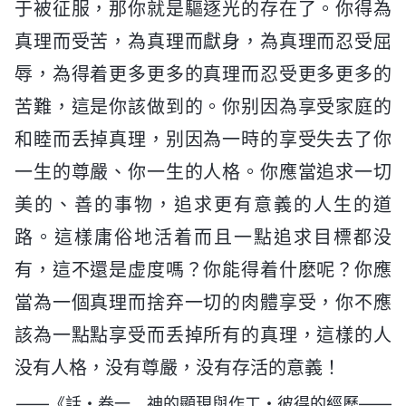
于被征服，那你就是驅逐光的存在了。你得為
真理而受苦，為真理而獻身，為真理而忍受屈
辱，為得着更多更多的真理而忍受更多更多的
苦難，這是你該做到的。你别因為享受家庭的
和睦而丢掉真理，别因為一時的享受失去了你
一生的尊嚴、你一生的人格。你應當追求一切
美的、善的事物，追求更有意義的人生的道
路。這樣庸俗地活着而且一點追求目標都没
有，這不還是虚度嗎？你能得着什麽呢？你應
當為一個真理而捨弃一切的肉體享受，你不應
該為一點點享受而丢掉所有的真理，這樣的人
没有人格，没有尊嚴，没有存活的意義！
——《話・卷一 神的顯現與作工・彼得的經歷——