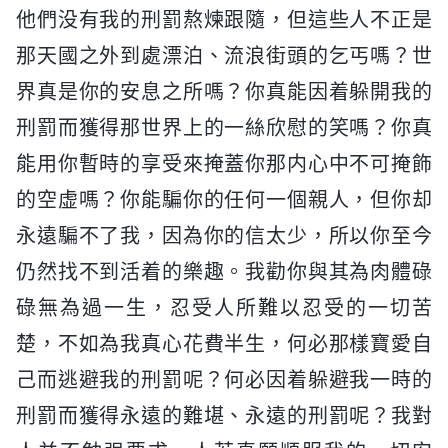
他們没有我的刑罰熬煉跟隨，但這些人不正是
那天國之外到處漂泊、流浪街頭的乞丐嗎？世
界真是你的安息之所嗎？你真能因着躲開我的
刑罰而獲得那世界上的一絲欣慰的笑嗎？你真
能用你暫時的享受來掩蓋你那内心中不可掩飾
的空虚嗎？你能騙你的任何一個親人，但你却
永遠騙不了我，因為你的信太少，所以你至今
仍然找不到活着的樂趣。我勸你與其為肉體碌
碌無為過一生，忍受人所難以忍受的一切苦
楚，不如為我真心花費半生，何必那樣寶愛自
己而逃避我的刑罰呢？何必因着躲避我一時的
刑罰而獲得永遠的難堪、永遠的刑罰呢？我對