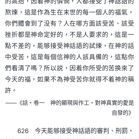
的高抬，因着神的憐憫，人都接受了神話語的
熬煉，這是作為生在末世的每一個人的福氣，
你們體會到了没有？人在哪方面該受苦、該受
挫折都是神命定好的，不是人要求的，這是一
點不差的，能够接受神話語的試煉，在神的話
中受苦，這是每個信神的人該具備的，這點你
們看清了嗎？所以説，因着你所受的苦换來了
今天的福，如果不為神受苦你就得不着神的稱
許。
——《話・卷一 神的顯現與作工・對神真實的愛是
自發的》
626 今天能够接受神話語的審判、刑罰、