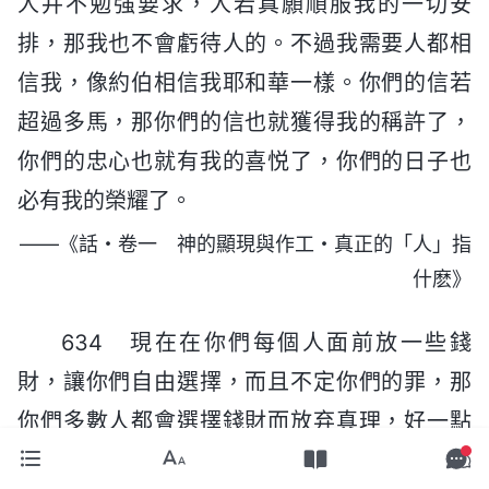
人并不勉强要求，人若真願順服我的一切安
排，那我也不會虧待人的。不過我需要人都相
信我，像約伯相信我耶和華一樣。你們的信若
超過多馬，那你們的信也就獲得我的稱許了，
你們的忠心也就有我的喜悦了，你們的日子也
必有我的榮耀了。
——《話・卷一 神的顯現與作工・真正的「人」指
什麽》
634 現在在你們每個人面前放一些錢
財，讓你們自由選擇，而且不定你們的罪，那
你們多數人都會選擇錢財而放弃真理，好一點
的人會割捨掉錢財，勉强選擇真理，居于中間