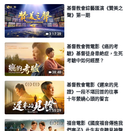
基督教會綜藝匯演《贊美之
聲》第一期
3:17:39
基督教會微電影《癌的考
驗》基督徒身患絶症，生死
考驗中如何經歷？
38:48
基督教會電影《遲來的見
證》一段不堪回首的往事
十年縈繞心頭的誓言
1:55:29
福音電影《國度福音傳進我
們寨子》此生有幸聽見神聲