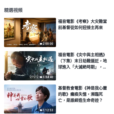
精選視頻
福音電影《考察》大灾難當
前基督徒如何迎接主再來
2:00:00
福音電影《灾中與主相遇》
（下集）末日劫難逼近，地
球進入「大滅絶時期」，人
類進入倒計時，你準備好逃
1:34:40
生了嗎？
基督教會電影《神是我心靈
的歌》癱痪失憶，瀕臨死
亡，是誰締造生命奇迹？
1:12:53