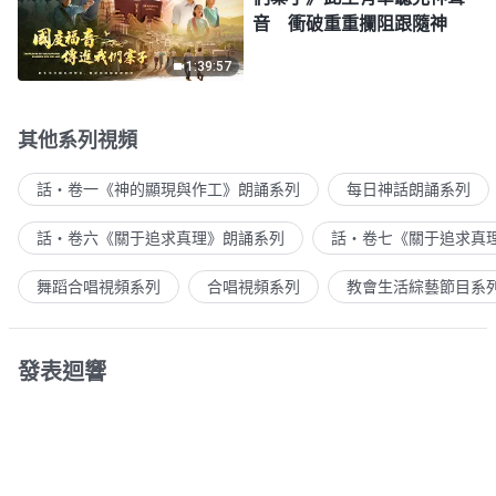
音 衝破重重攔阻跟隨神
1:39:57
其他系列視頻
話・卷一《神的顯現與作工》朗誦系列
每日神話朗誦系列
話・卷六《關于追求真理》朗誦系列
話・卷七《關于追求真
舞蹈合唱視頻系列
合唱視頻系列
教會生活綜藝節目系
發表迴響