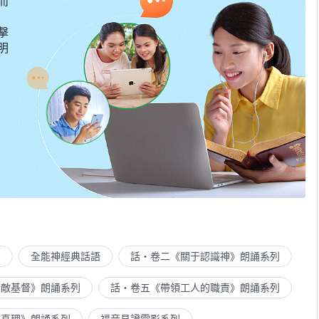
而
擊
明
列
全能神經典話語
話・卷二《關于認識神》朗誦系列
示敵基督》朗誦系列
話・卷五《帶領工人的職責》朗誦系列
求真理》朗誦系列
福音見證電影系列