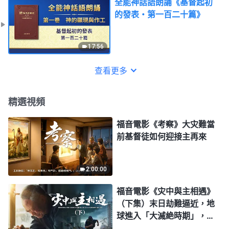
全能神話語朗誦《基督起初
的發表・第一百二十篇》
17:56
查看更多
精選視頻
福音電影《考察》大灾難當
前基督徒如何迎接主再來
2:00:00
福音電影《灾中與主相遇》
（下集）末日劫難逼近，地
球進入「大滅絶時期」，人
類進入倒計時，你準備好逃