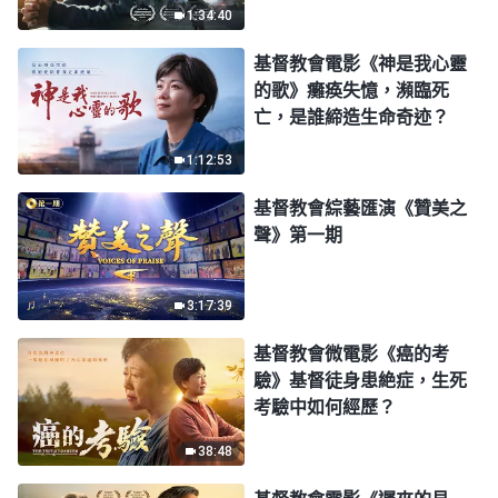
1:34:40
生了嗎？
基督教會電影《神是我心靈
的歌》癱痪失憶，瀕臨死
亡，是誰締造生命奇迹？
1:12:53
基督教會綜藝匯演《贊美之
聲》第一期
3:17:39
基督教會微電影《癌的考
驗》基督徒身患絶症，生死
考驗中如何經歷？
38:48