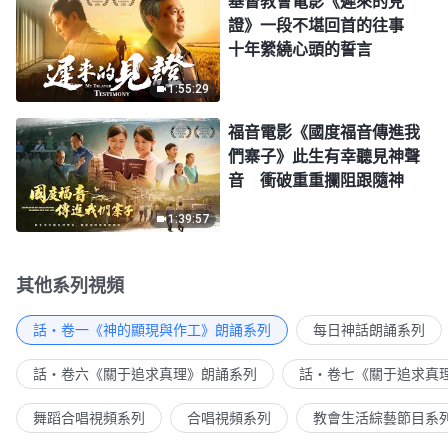
基督教會電影《遲來的見
證》一段不堪回首的往事
十年縈繞心頭的誓言
1:55:29
福音電影《國度福音傳進我
們寨子》此生有幸聽見神聲
音 衝破重重攔阻跟隨神
1:39:57
其他系列視頻
話・卷一《神的顯現與作工》朗誦系列
每日神話朗誦系列
話・卷六《關于追求真理》朗誦系列
話・卷七《關于追求真
舞蹈合唱視頻系列
合唱視頻系列
教會生活綜藝節目系