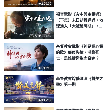
2:00:00
福音電影《灾中與主相遇》
（下集）末日劫難逼近，地
球進入「大滅絶時期」，人
類進入倒計時，你準備好逃
1:34:40
生了嗎？
基督教會電影《神是我心靈
的歌》癱痪失憶，瀕臨死
亡，是誰締造生命奇迹？
1:12:53
基督教會綜藝匯演《贊美之
聲》第一期
3:17:39