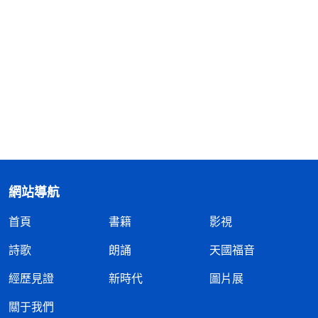
網站導航
首頁
書籍
影視
詩歌
朗誦
天國福音
經歷見證
新時代
圖片展
關于我們