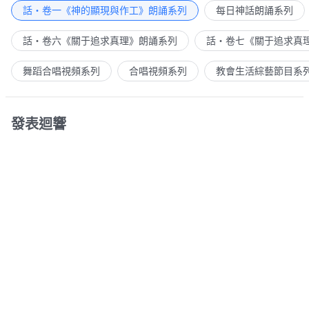
話・卷一《神的顯現與作工》朗誦系列
每日神話朗誦系列
話・卷六《關于追求真理》朗誦系列
話・卷七《關于追求真
舞蹈合唱視頻系列
合唱視頻系列
教會生活綜藝節目系
發表迴響