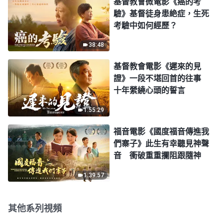
基督教會微電影《癌的考
驗》基督徒身患絶症，生死
考驗中如何經歷？
38:48
基督教會電影《遲來的見
證》一段不堪回首的往事
十年縈繞心頭的誓言
1:55:29
福音電影《國度福音傳進我
們寨子》此生有幸聽見神聲
音 衝破重重攔阻跟隨神
1:39:57
其他系列視頻