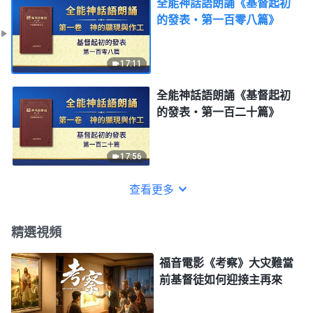
全能神話語朗誦《基督起初
的發表・第一百零八篇》
17:11
全能神話語朗誦《基督起初
的發表・第一百二十篇》
17:56
查看更多
精選視頻
福音電影《考察》大灾難當
前基督徒如何迎接主再來