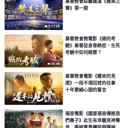
基督教會綜藝匯演《贊美之
聲》第一期
3:17:39
基督教會微電影《癌的考
驗》基督徒身患絶症，生死
考驗中如何經歷？
38:48
基督教會電影《遲來的見
證》一段不堪回首的往事
十年縈繞心頭的誓言
1:55:29
福音電影《國度福音傳進我
們寨子》此生有幸聽見神聲
音 衝破重重攔阻跟隨神