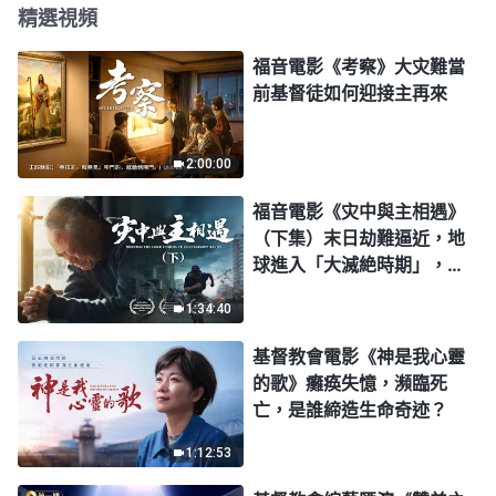
精選視頻
福音電影《考察》大灾難當
前基督徒如何迎接主再來
2:00:00
福音電影《灾中與主相遇》
（下集）末日劫難逼近，地
球進入「大滅絶時期」，人
類進入倒計時，你準備好逃
1:34:40
生了嗎？
基督教會電影《神是我心靈
的歌》癱痪失憶，瀕臨死
亡，是誰締造生命奇迹？
1:12:53