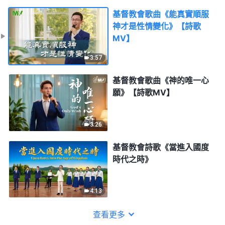
基督教會歌曲《能真實順服
神才是性情變化》【詩歌
MV】
3:57
基督教會歌曲《神的唯一心
願》【詩歌MV】
3:26
基督教會詩歌《當進入國度
時代之時》
4:13
查看更多