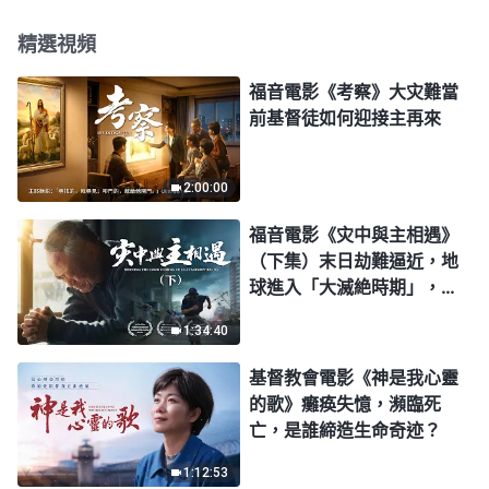
精選視頻
福音電影《考察》大灾難當
前基督徒如何迎接主再來
2:00:00
福音電影《灾中與主相遇》
（下集）末日劫難逼近，地
球進入「大滅絶時期」，人
類進入倒計時，你準備好逃
1:34:40
生了嗎？
基督教會電影《神是我心靈
的歌》癱痪失憶，瀕臨死
亡，是誰締造生命奇迹？
1:12:53