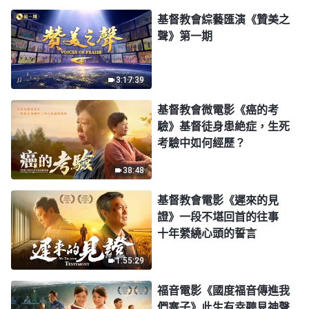
基督教會綜藝匯演《贊美之
聲》第一期
3:17:39
基督教會微電影《癌的考
驗》基督徒身患絶症，生死
考驗中如何經歷？
38:48
基督教會電影《遲來的見
證》一段不堪回首的往事
十年縈繞心頭的誓言
1:55:29
福音電影《國度福音傳進我
們寨子》此生有幸聽見神聲