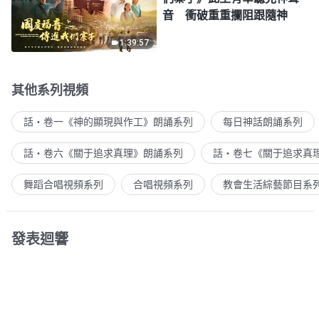
音 衝破重重攔阻跟隨神
1:39:57
其他系列視頻
話・卷一《神的顯現與作工》朗誦系列
每日神話朗誦系列
話・卷六《關于追求真理》朗誦系列
話・卷七《關于追求真
舞蹈合唱視頻系列
合唱視頻系列
教會生活綜藝節目系
發表迴響