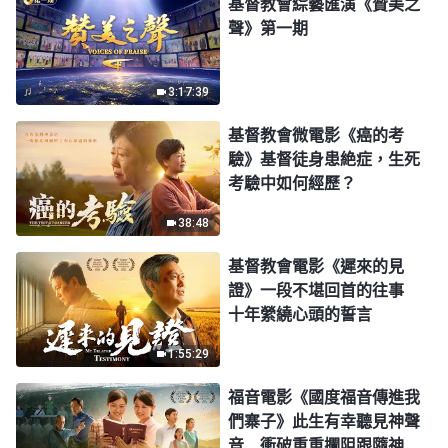
基督教會綜藝匯演《贊美之
聲》第一期
3:17:39
基督教會微電影《癌的考
驗》基督徒身患絶症，生死
考驗中如何經歷？
38:48
基督教會電影《遲來的見
證》一段不堪回首的往事
十年縈繞心頭的誓言
1:55:29
福音電影《國度福音傳進我
們寨子》此生有幸聽見神聲
音 衝破重重攔阻跟隨神