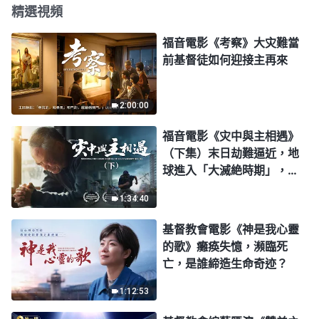
精選視頻
福音電影《考察》大灾難當
前基督徒如何迎接主再來
2:00:00
福音電影《灾中與主相遇》
（下集）末日劫難逼近，地
球進入「大滅絶時期」，人
類進入倒計時，你準備好逃
1:34:40
生了嗎？
基督教會電影《神是我心靈
的歌》癱痪失憶，瀕臨死
亡，是誰締造生命奇迹？
1:12:53