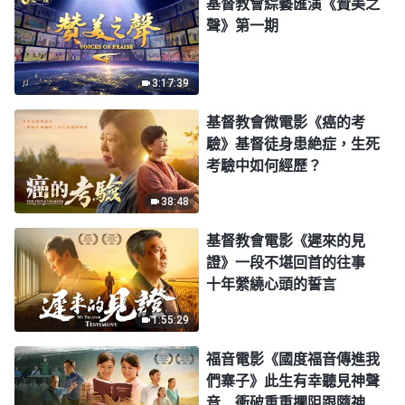
基督教會綜藝匯演《贊美之
聲》第一期
3:17:39
基督教會微電影《癌的考
驗》基督徒身患絶症，生死
考驗中如何經歷？
38:48
基督教會電影《遲來的見
證》一段不堪回首的往事
十年縈繞心頭的誓言
1:55:29
福音電影《國度福音傳進我
們寨子》此生有幸聽見神聲
音 衝破重重攔阻跟隨神