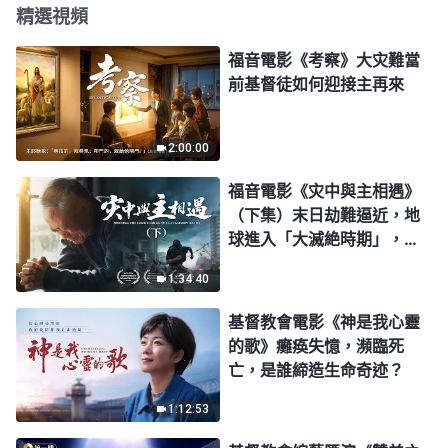
精選視頻
福音電影《考察》大灾難當
前基督徒如何迎接主再來
2:00:00
福音電影《灾中與主相遇》
（下集）末日劫難逼近，地
球進入「大滅絶時期」，人
類進入倒計時，你準備好逃
1:34:40
生了嗎？
基督教會電影《神是我心靈
的歌》癱痪失憶，瀕臨死
亡，是誰締造生命奇迹？
1:12:53