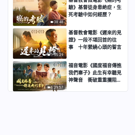
驗》基督徒身患絶症，生
全能神經典話語《關于認識神的
死考驗中如何經歷？
話語》選段546-548
38:48
7:15
基督教會電影《遲來的見
全能神經典話語《關于認識神的
證》一段不堪回首的往
話語》選段549-550
事 十年縈繞心頭的誓言
12:36
1:55:29
福音電影《國度福音傳進
全能神經典話語《關于認識神的
我們寨子》此生有幸聽見
話語》選段551
神聲音 衝破重重攔阻跟
4:39
隨神
1:39:57
全能神經典話語《關于認識神的
話語》選段552-553
11:17
全能神經典話語《關于認識神的
話語》選段554-555