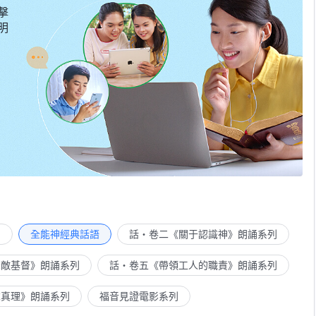
擊
明
列
全能神經典話語
話・卷二《關于認識神》朗誦系列
示敵基督》朗誦系列
話・卷五《帶領工人的職責》朗誦系列
求真理》朗誦系列
福音見證電影系列