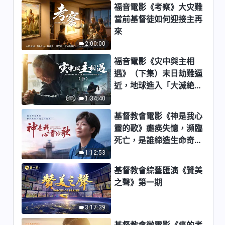
福音電影《考察》大灾難
6:42
當前基督徒如何迎接主再
來
全能神經典話語《關于認識神的
2:00:00
話語》選段541
福音電影《灾中與主相
6:00
遇》（下集）末日劫難逼
近，地球進入「大滅絶時
全能神經典話語《關于認識神的
期」，人類進入倒計時，
1:34:40
話語》選段542-543
你準備好逃生了嗎？
基督教會電影《神是我心
6:51
靈的歌》癱痪失憶，瀕臨
全能神經典話語《關于認識神的
死亡，是誰締造生命奇
話語》選段544
迹？
1:12:53
5:33
基督教會綜藝匯演《贊美
之聲》第一期
全能神經典話語《關于認識神的
話語》選段545
3:17:39
8:17
基督教會微電影《癌的考