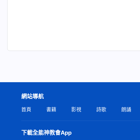
網站導航
首頁
書籍
影視
詩歌
朗誦
下載全能神教會App