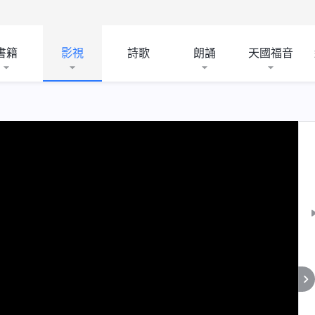
書籍
影視
詩歌
朗誦
天國福音