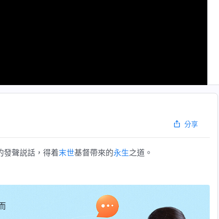
分享
的發聲説話，得着
末世
基督帶來的
永生
之道。
而