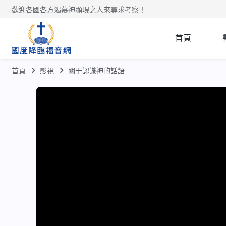
歡迎各國各方渴慕神顯現之人來尋求考察！
首頁
首頁
影視
關于認識神的話語