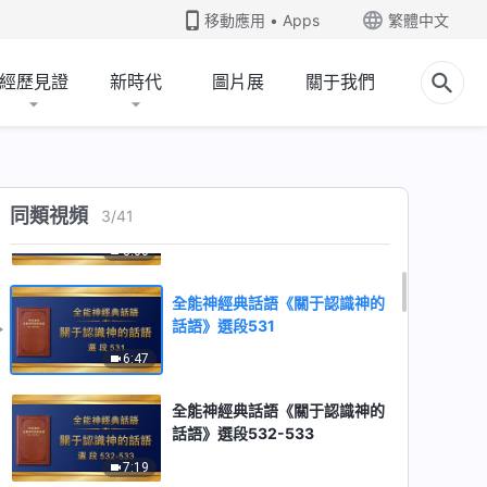
移動應用 • Apps
繁體中文
經歷見證
新時代
圖片展
關于我們
全能神經典話語《關于認識神的
話語》選段529
7:59
全能神經典話語《關于認識神的
同類視頻
3
/
41
話語》選段530
8:00
全能神經典話語《關于認識神的
話語》選段531
6:47
全能神經典話語《關于認識神的
話語》選段532-533
7:19