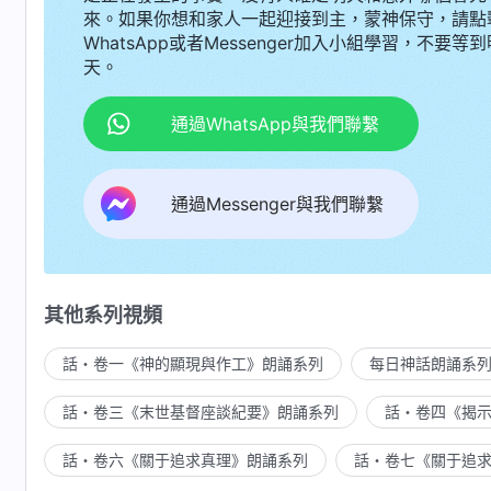
來。如果你想和家人一起迎接到主，蒙神保守，請點
WhatsApp或者Messenger加入小組學習，不要等到
天。
通過WhatsApp與我們聯繫
通過Messenger與我們聯繫
其他系列視頻
話・卷一《神的顯現與作工》朗誦系列
每日神話朗誦系
話・卷三《末世基督座談紀要》朗誦系列
話・卷四《揭
話・卷六《關于追求真理》朗誦系列
話・卷七《關于追