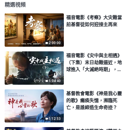
精選視頻
福音電影《考察》大灾難當
前基督徒如何迎接主再來
2:00:00
福音電影《灾中與主相遇》
（下集）末日劫難逼近，地
球進入「大滅絶時期」，人
類進入倒計時，你準備好逃
1:34:40
生了嗎？
基督教會電影《神是我心靈
的歌》癱痪失憶，瀕臨死
亡，是誰締造生命奇迹？
1:12:53