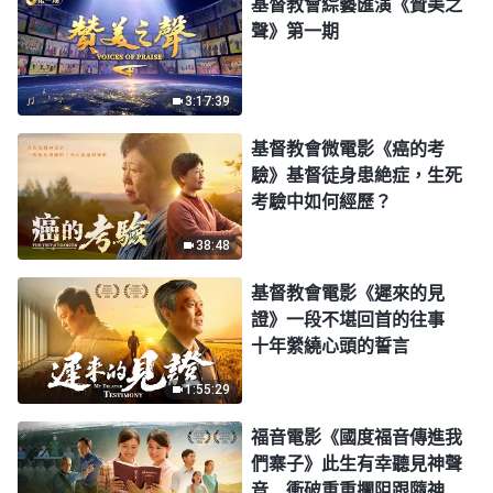
基督教會綜藝匯演《贊美之
聲》第一期
3:17:39
基督教會微電影《癌的考
驗》基督徒身患絶症，生死
考驗中如何經歷？
38:48
基督教會電影《遲來的見
證》一段不堪回首的往事
十年縈繞心頭的誓言
1:55:29
福音電影《國度福音傳進我
們寨子》此生有幸聽見神聲
音 衝破重重攔阻跟隨神