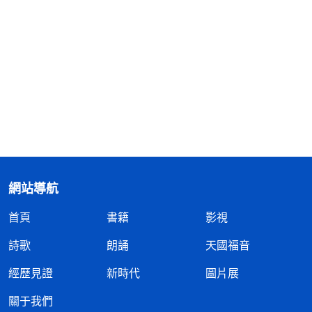
網站導航
首頁
書籍
影視
詩歌
朗誦
天國福音
經歷見證
新時代
圖片展
關于我們