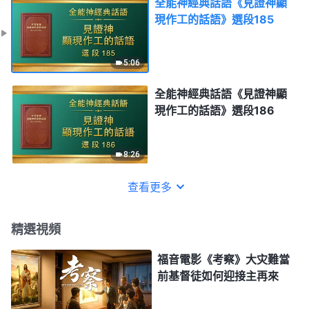
全能神經典話語《見證神顯
現作工的話語》選段185
5:06
全能神經典話語《見證神顯
現作工的話語》選段186
8:26
查看更多
精選視頻
福音電影《考察》大灾難當
前基督徒如何迎接主再來