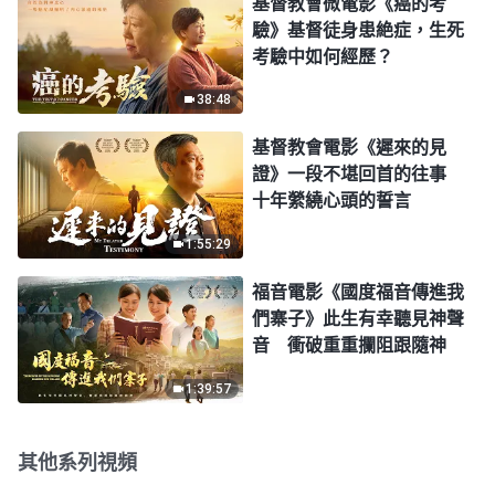
基督教會微電影《癌的考
驗》基督徒身患絶症，生死
考驗中如何經歷？
38:48
基督教會電影《遲來的見
證》一段不堪回首的往事
十年縈繞心頭的誓言
1:55:29
福音電影《國度福音傳進我
們寨子》此生有幸聽見神聲
音 衝破重重攔阻跟隨神
1:39:57
其他系列視頻