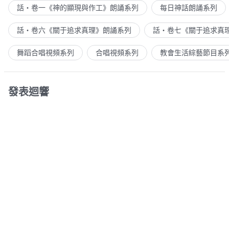
話・卷一《神的顯現與作工》朗誦系列
每日神話朗誦系列
話・卷六《關于追求真理》朗誦系列
話・卷七《關于追求真
舞蹈合唱視頻系列
合唱視頻系列
教會生活綜藝節目系
發表迴響