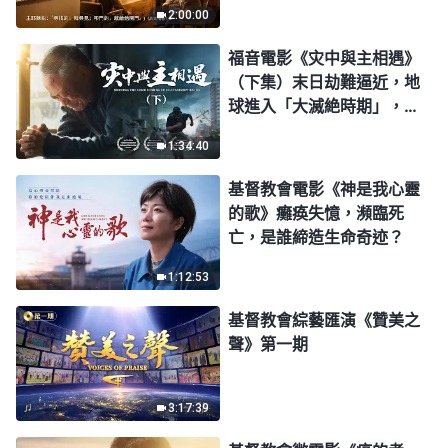
2:00:00
福音電影《灾中與主相遇》
（下集）末日劫難逼近，地
球進入「大滅絶時期」，人
類進入倒計時，你準備好逃
1:34:40
生了嗎？
基督教會電影《神是我心靈
的歌》癱痪失憶，瀕臨死
亡，是誰締造生命奇迹？
1:12:53
基督教會綜藝匯演《贊美之
聲》第一期
3:17:39