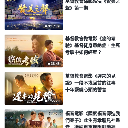
基督教會綜藝匯演《贊美之
聲》第一期
3:17:39
基督教會微電影《癌的考
驗》基督徒身患絶症，生死
考驗中如何經歷？
38:48
基督教會電影《遲來的見
證》一段不堪回首的往事
十年縈繞心頭的誓言
1:55:29
福音電影《國度福音傳進我
們寨子》此生有幸聽見神聲
音 衝破重重攔阻跟隨神