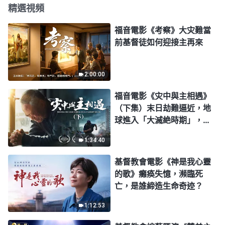
精選視頻
福音電影《考察》大灾難當
前基督徒如何迎接主再來
2:00:00
福音電影《灾中與主相遇》
（下集）末日劫難逼近，地
球進入「大滅絶時期」，人
類進入倒計時，你準備好逃
1:34:40
生了嗎？
基督教會電影《神是我心靈
的歌》癱痪失憶，瀕臨死
亡，是誰締造生命奇迹？
1:12:53