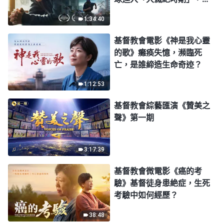
類進入倒計時，你準備好逃
1:34:40
生了嗎？
基督教會電影《神是我心靈
的歌》癱痪失憶，瀕臨死
亡，是誰締造生命奇迹？
1:12:53
基督教會綜藝匯演《贊美之
聲》第一期
3:17:39
基督教會微電影《癌的考
驗》基督徒身患絶症，生死
考驗中如何經歷？
38:48