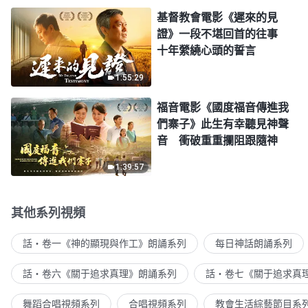
基督教會電影《遲來的見
證》一段不堪回首的往事
十年縈繞心頭的誓言
1:55:29
福音電影《國度福音傳進我
們寨子》此生有幸聽見神聲
音 衝破重重攔阻跟隨神
1:39:57
其他系列視頻
話・卷一《神的顯現與作工》朗誦系列
每日神話朗誦系列
話・卷六《關于追求真理》朗誦系列
話・卷七《關于追求真
舞蹈合唱視頻系列
合唱視頻系列
教會生活綜藝節目系