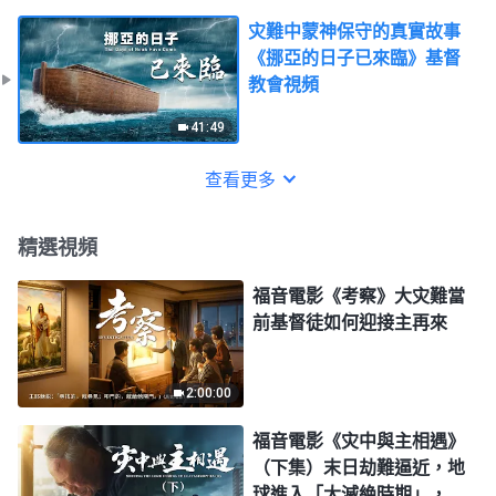
灾難中蒙神保守的真實故事
《挪亞的日子已來臨》基督
教會視頻
41:49
查看更多
精選視頻
福音電影《考察》大灾難當
前基督徒如何迎接主再來
2:00:00
福音電影《灾中與主相遇》
（下集）末日劫難逼近，地
球進入「大滅絶時期」，人