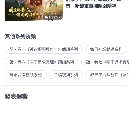
音 衝破重重攔阻跟隨神
1:39:57
其他系列視頻
話・卷一《神的顯現與作工》朗誦系列
每日神話朗誦系列
話・卷六《關于追求真理》朗誦系列
話・卷七《關于追求真
舞蹈合唱視頻系列
合唱視頻系列
教會生活綜藝節目系
發表迴響