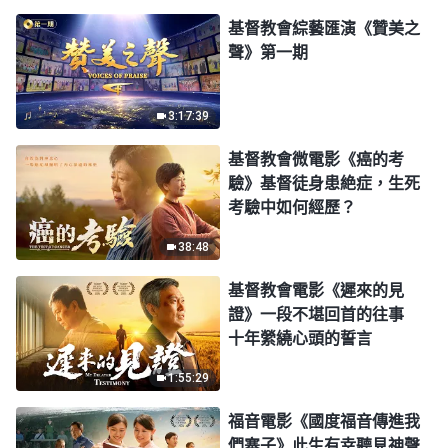
基督教會綜藝匯演《贊美之
聲》第一期
3:17:39
基督教會微電影《癌的考
驗》基督徒身患絶症，生死
考驗中如何經歷？
38:48
基督教會電影《遲來的見
證》一段不堪回首的往事
十年縈繞心頭的誓言
1:55:29
福音電影《國度福音傳進我
們寨子》此生有幸聽見神聲