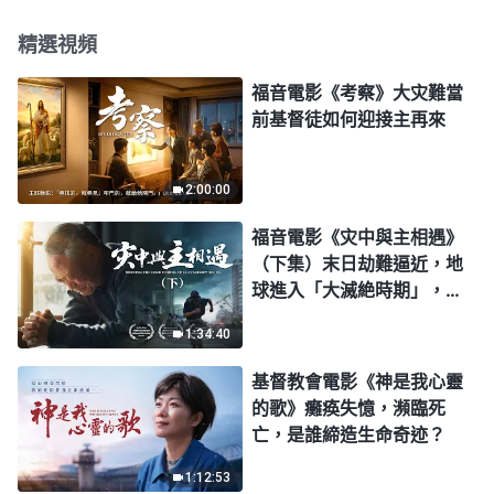
精選視頻
福音電影《考察》大灾難當
前基督徒如何迎接主再來
2:00:00
福音電影《灾中與主相遇》
（下集）末日劫難逼近，地
球進入「大滅絶時期」，人
類進入倒計時，你準備好逃
1:34:40
生了嗎？
基督教會電影《神是我心靈
的歌》癱痪失憶，瀕臨死
亡，是誰締造生命奇迹？
1:12:53