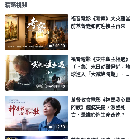
精選視頻
福音電影《考察》大灾難當
前基督徒如何迎接主再來
2:00:00
福音電影《灾中與主相遇》
（下集）末日劫難逼近，地
球進入「大滅絶時期」，人
類進入倒計時，你準備好逃
1:34:40
生了嗎？
基督教會電影《神是我心靈
的歌》癱痪失憶，瀕臨死
亡，是誰締造生命奇迹？
1:12:53