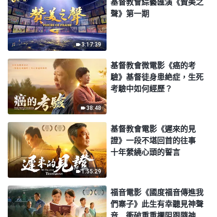
基督教會綜藝匯演《贊美之
聲》第一期
3:17:39
基督教會微電影《癌的考
驗》基督徒身患絶症，生死
考驗中如何經歷？
38:48
基督教會電影《遲來的見
證》一段不堪回首的往事
十年縈繞心頭的誓言
1:55:29
福音電影《國度福音傳進我
們寨子》此生有幸聽見神聲
音 衝破重重攔阻跟隨神