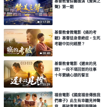
基督教會綜藝匯演《贊美之
聲》第一期
3:17:39
基督教會微電影《癌的考
驗》基督徒身患絶症，生死
考驗中如何經歷？
38:48
基督教會電影《遲來的見
證》一段不堪回首的往事
十年縈繞心頭的誓言
1:55:29
福音電影《國度福音傳進我
們寨子》此生有幸聽見神聲
音 衝破重重攔阻跟隨神