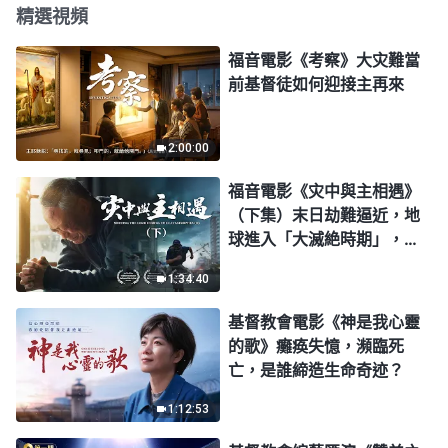
精選視頻
福音電影《考察》大灾難當
前基督徒如何迎接主再來
2:00:00
福音電影《灾中與主相遇》
（下集）末日劫難逼近，地
球進入「大滅絶時期」，人
類進入倒計時，你準備好逃
1:34:40
生了嗎？
基督教會電影《神是我心靈
的歌》癱痪失憶，瀕臨死
亡，是誰締造生命奇迹？
1:12:53