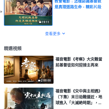
教會電影：怎樣認識基督就
是真理道路生命 - 精彩片段
19:11
查看更多
精選視頻
福音電影《考察》大灾難當
前基督徒如何迎接主再來
2:00:00
福音電影《灾中與主相遇》
（下集）末日劫難逼近，地
球進入「大滅絶時期」，人
類進入倒計時，你準備好逃