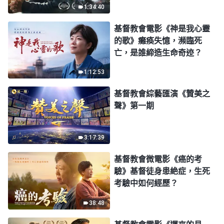
1:34:40
生了嗎？
基督教會電影《神是我心靈
的歌》癱痪失憶，瀕臨死
亡，是誰締造生命奇迹？
1:12:53
基督教會綜藝匯演《贊美之
聲》第一期
3:17:39
基督教會微電影《癌的考
驗》基督徒身患絶症，生死
考驗中如何經歷？
38:48