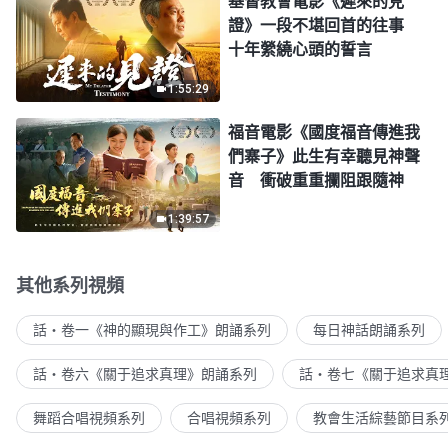
基督教會電影《遲來的見
證》一段不堪回首的往事
十年縈繞心頭的誓言
1:55:29
福音電影《國度福音傳進我
們寨子》此生有幸聽見神聲
音 衝破重重攔阻跟隨神
1:39:57
其他系列視頻
話・卷一《神的顯現與作工》朗誦系列
每日神話朗誦系列
話・卷六《關于追求真理》朗誦系列
話・卷七《關于追求真
舞蹈合唱視頻系列
合唱視頻系列
教會生活綜藝節目系