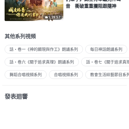
音 衝破重重攔阻跟隨神
1:39:57
其他系列視頻
話・卷一《神的顯現與作工》朗誦系列
每日神話朗誦系列
話・卷六《關于追求真理》朗誦系列
話・卷七《關于追求真
舞蹈合唱視頻系列
合唱視頻系列
教會生活綜藝節目系
發表迴響