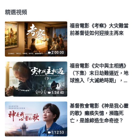
精選視頻
福音電影《考察》大灾難當
前基督徒如何迎接主再來
2:00:00
福音電影《灾中與主相遇》
（下集）末日劫難逼近，地
球進入「大滅絶時期」，人
類進入倒計時，你準備好逃
1:34:40
生了嗎？
基督教會電影《神是我心靈
的歌》癱痪失憶，瀕臨死
亡，是誰締造生命奇迹？
1:12:53