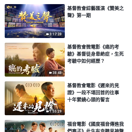
基督教會綜藝匯演《贊美之
聲》第一期
3:17:39
基督教會微電影《癌的考
驗》基督徒身患絶症，生死
考驗中如何經歷？
38:48
基督教會電影《遲來的見
證》一段不堪回首的往事
十年縈繞心頭的誓言
1:55:29
福音電影《國度福音傳進我
們寨子》此生有幸聽見神聲