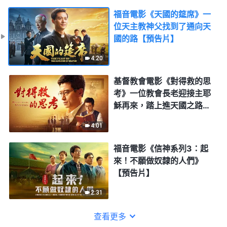
福音電影《天國的筵席》一
位天主教神父找到了通向天
國的路【預告片】
4:20
基督教會電影《對得救的思
考》一位教會長老迎接主耶
穌再來，踏上進天國之路的
經歷【預告片】
4:01
福音電影《信神系列3：起
來！不願做奴隸的人們》
【預告片】
2:31
查看更多