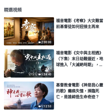
精選視頻
福音電影《考察》大灾難當
前基督徒如何迎接主再來
2:00:00
福音電影《灾中與主相遇》
（下集）末日劫難逼近，地
球進入「大滅絶時期」，人
類進入倒計時，你準備好逃
1:34:40
生了嗎？
基督教會電影《神是我心靈
的歌》癱痪失憶，瀕臨死
亡，是誰締造生命奇迹？
1:12:53