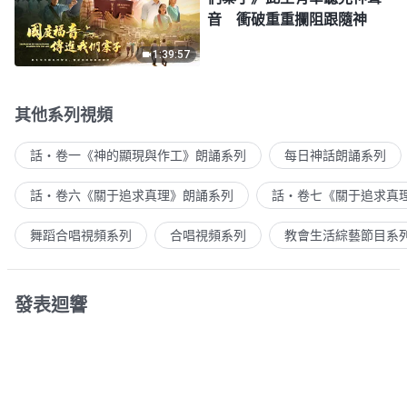
音 衝破重重攔阻跟隨神
1:39:57
其他系列視頻
話・卷一《神的顯現與作工》朗誦系列
每日神話朗誦系列
話・卷六《關于追求真理》朗誦系列
話・卷七《關于追求真
舞蹈合唱視頻系列
合唱視頻系列
教會生活綜藝節目系
發表迴響