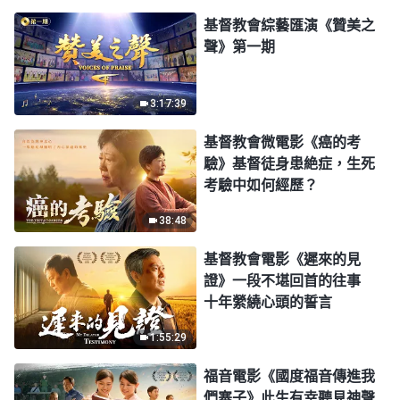
基督教會綜藝匯演《贊美之
聲》第一期
3:17:39
基督教會微電影《癌的考
驗》基督徒身患絶症，生死
考驗中如何經歷？
38:48
基督教會電影《遲來的見
證》一段不堪回首的往事
十年縈繞心頭的誓言
1:55:29
福音電影《國度福音傳進我
們寨子》此生有幸聽見神聲