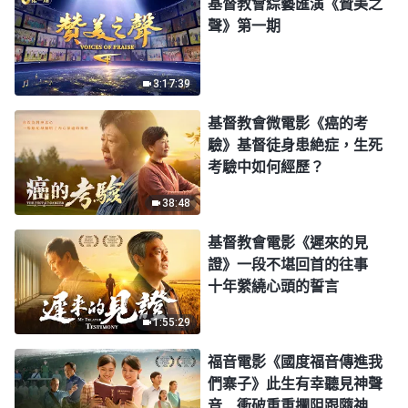
基督教會綜藝匯演《贊美之
聲》第一期
3:17:39
基督教會微電影《癌的考
驗》基督徒身患絶症，生死
考驗中如何經歷？
38:48
基督教會電影《遲來的見
證》一段不堪回首的往事
十年縈繞心頭的誓言
1:55:29
福音電影《國度福音傳進我
們寨子》此生有幸聽見神聲
音 衝破重重攔阻跟隨神