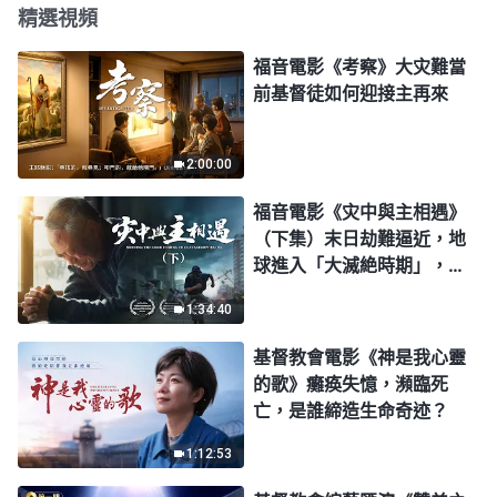
精選視頻
福音電影《考察》大灾難當
前基督徒如何迎接主再來
2:00:00
福音電影《灾中與主相遇》
（下集）末日劫難逼近，地
球進入「大滅絶時期」，人
類進入倒計時，你準備好逃
1:34:40
生了嗎？
基督教會電影《神是我心靈
的歌》癱痪失憶，瀕臨死
亡，是誰締造生命奇迹？
1:12:53