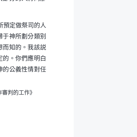
所預定做祭司的人
歸于神所劃分類别
想而知的。我該説
定的。你們應明白
神的公義性情對任
作審判的工作》