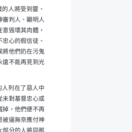
樣的人將受到靈、
神審判人、顯明人
任意毁壞其肉體，
不忠心的假信徒、
候將他們扔在污鬼
永遠不能再見到光
的人列在了惡人中
從未對基督忠心或
滅掉，他們便不再
是被逼無奈應付神
大部分的人將同那