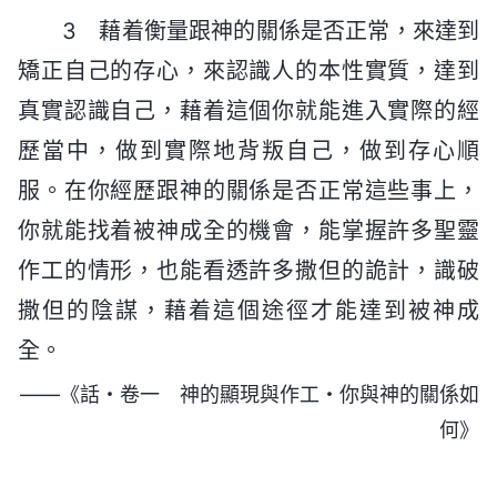
3 藉着衡量跟神的關係是否正常，來達到
矯正自己的存心，來認識人的本性實質，達到
真實認識自己，藉着這個你就能進入實際的經
歷當中，做到實際地背叛自己，做到存心順
服。在你經歷跟神的關係是否正常這些事上，
你就能找着被神成全的機會，能掌握許多聖靈
作工的情形，也能看透許多撒但的詭計，識破
撒但的陰謀，藉着這個途徑才能達到被神成
全。
——《話・卷一 神的顯現與作工・你與神的關係如
何》