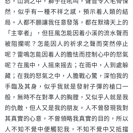
愁，山洞之中，獅子在吼叫，聲音令人毛骨悚
然，似乎有一種不祥之感，預示着人類的結
局。人都不願讓我任意發落，都在默禱天上的
「主宰者」，但狂風怎能因着小溪的流水聲而
被阻攔呢？怎能因人的祈求之聲而突然停止
呢？雷鳴怎能因着人的膽怯而控制心中的怒氣
呢？在風中，人摇來摇去；在雨中，人到處躲
藏；在我的怒氣之中，人膽戰心驚，深怕我的
手臨及其身，似乎我就是發射子彈的槍口一
般，無時不在對準人的胸膛，又似乎人就是我
的仇敵，但人又是我的朋友。人不曾發現我對
其真實的心意，不曾領略我真實的目的，所以
人不知不覺中便觸犯我，不知不覺中又抵擋