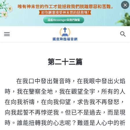
第二十三篇
第二十三篇
在我口中發出聲音時，在我眼中發出火焰
時，我在鑒察全地，我在觀望全宇，所有的人
在向我祈禱，在向我仰望，求告我不再發怒，
向我起誓不再悖逆我。但已不是過去，而是現
時。誰能扭轉我的心志呢？難道是人心中的祈