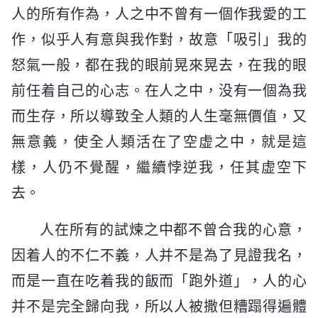
人的所有作為，人之中不曾有一個作我愛的工
作，似乎人有意與我作對，故意「吸引」我的
怒氣一般，都在我的眼前晃來晃去，在我的眼
前任着自己的心志。在人之中，没有一個為我
而生存，所以導致全人類的人生毫無價值，又
無意義，使全人類活在了空虚之中，就是這
樣，人仍不覺醒，繼續悖逆我，任其虚空下
去。
人在所有的試煉之中都不曾合我的心意，
因着人的不仁不義，人并不是為了見證我名，
而是一直在吃着我的飯而「跑外道」，人的心
并不是完全歸向我，所以人被撒但糟蹋得遍體