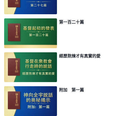
第一百二十篇
經歷熬煉才有真實的愛
附加 第一篇