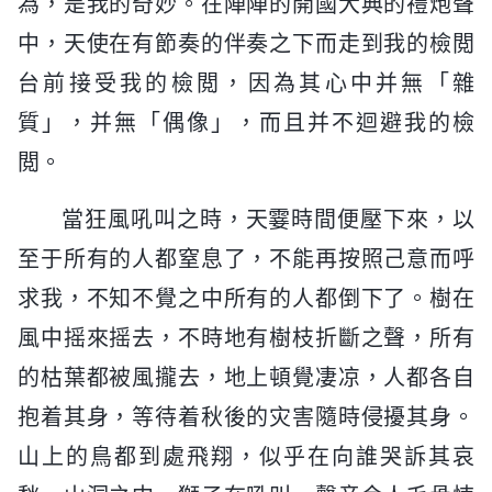
為，是我的奇妙。在陣陣的開國大典的禮炮聲
中，天使在有節奏的伴奏之下而走到我的檢閲
台前接受我的檢閲，因為其心中并無「雜
質」，并無「偶像」，而且并不迴避我的檢
閲。
當狂風吼叫之時，天霎時間便壓下來，以
至于所有的人都窒息了，不能再按照己意而呼
求我，不知不覺之中所有的人都倒下了。樹在
風中摇來摇去，不時地有樹枝折斷之聲，所有
的枯葉都被風攏去，地上頓覺凄凉，人都各自
抱着其身，等待着秋後的灾害隨時侵擾其身。
山上的鳥都到處飛翔，似乎在向誰哭訴其哀