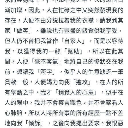
漸加增，因此，人在忙碌之中又突然發現我的
存在，人便不由分説拉着我的衣襟，請我到其
家「做客」，雖説也有豐盛的飯食供我享受，
但人仍不曾把我當作「自家人」，而是以客待
我，以獲得我的一絲「幫助」，所以在此其
間，人便「毫不客氣」地將自己的慘狀交在我
前，想讓我「簽字」，似乎人的生意缺乏一筆
貸款一般，人便竭力向我「進攻」，在人的所
有舉動之中，我才「稍覺人的心意」，似乎在
人的眼中，我并不會察言觀色，并不會察看人
心肺腑，所以人將所有事的所有經歷一點不差
地向我「傾訴」，之後向我提出要求。我恨惡