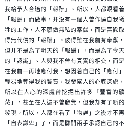
我給予人合適的「報酬」。所以，人都眼看着
「報酬」而做事，并没有一個人曾作過自我犧
牲的工作，人不願做無私的奉獻，而是喜歡取
得無代價的「報酬」。彼得雖在我前有奉獻，
但并不是為了明天的「報酬」，而是為了今天
的「認識」。人與我不曾有真實的相交，而是
在我前一再地應付我，想因着自己的「應付」
輕易地奪得我的贊賞，我鑒察人的心底深處，
所以在人心的深處曾挖掘出許多「豐富的礦
藏」，甚至在人還不曾發覺，但我却有了新的
發現。所以，人都在看了「物證」之後才不再
「自表謙卑」了，而是攤開兩手承認自己的不