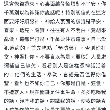
還會恢復過來。心裏面越發慌煩亂不平安，你
千萬别以為神讓你説話呢！特别初信的在這方
面要好好順服神。神給人裏面的感覺是平安、
喜樂、透亮、踏實，往往有人不明白，竟胡來
亂做，這都是打岔，千萬要注意這事。自己愛
犯這病的，首先吃點「預防藥」，否則你打
岔，神擊打你。不要自以為是，要取别人長處
彌補自己缺欠，看看别人是怎樣憑神話活着
的，他們的生活、舉動、言語是否值得你借
鑒。看誰也不如你自己，你那是自是、狂傲，
不造就人。現在關鍵是注重生命，多多吃喝我
的話，經歷我的話，認識我的話，使我的話真
正成為你的生命，這是主要的。一個不會憑神