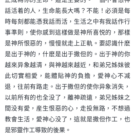
話活着的人，生命能長大嗎？不能！必須是每
時每刻都能憑我話而活，生活之中有我話作行
事準則，使你感到這樣做是神所喜悦的，那樣
是神所恨惡的，慢慢就走上正軌。要認識什麽
是出于神的，什麽是出于撒但的。出于神的你
越來异象越清，與神越來越近，和弟兄姊妹彼
此切實相愛，能體貼神的負擔，愛神心不减
退，往前有路走。出于撒但的使你异象消失，
以前所有的也全没了，離神疏遠，弟兄姊妹之
間没有愛，産生恨惡的心，走投無路，不想過
教會生活，愛神心没了，這就是撒但作工，也
是邪靈作工導致的後果。