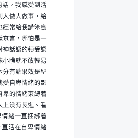
的話，我感受到活
到人做人做事，給
也經常給我講笨鳥
默寡言，哪怕是一
對神話語的領受認
妹小瞧就不敢輕易
本分有點果效是聖
我受自卑情緒的影
自卑的情緒束縛着
入上没有長進。看
卑情緒一直捆綁着
一直活在自卑情緒