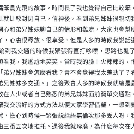
講笨鳥先飛的故事。時間長了我也覺得自己比較笨
此就比較封閉自己。信神後，看到弟兄姊妹很親切
開心和弟兄姊妹聊自己的情形和難處，大家也會幫
了，心裏很釋放、很享受，但是人多的時候我説話
輪到我交通的時候我緊張得直打哆嗦，思路也亂
頭看我，我尷尬地笑笑。當時我的臉上火辣辣的，
「弟兄姊妹會怎麽看我？會不會覺得我太差勁了？
弟兄姊妹多交通。」之後聚會人多的時候我就總是
敢在人少或者自己熟悉的弟兄姊妹面前簡單交通點
讓我交流好的方式方法以便大家學習借鑒，一想到
怵，擔心到時候一緊張説話語無倫次那多丢人呀，
由三番五次地推托。過後我就琢磨，為什麽每次在