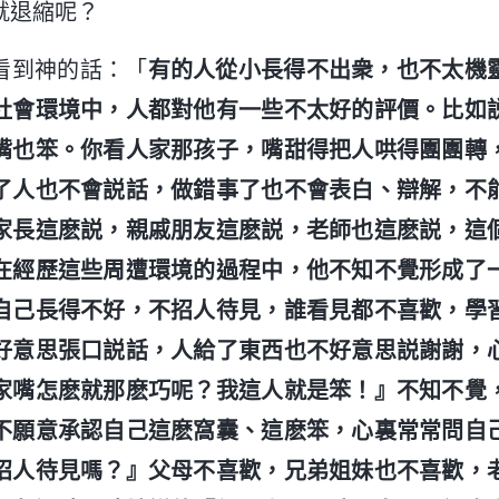
就退縮呢？
看到神的話：「
有的人從小長得不出衆，也不太機
社會環境中，人都對他有一些不太好的評價。比如
嘴也笨。你看人家那孩子，嘴甜得把人哄得團團轉
了人也不會説話，做錯事了也不會表白、辯解，不
家長這麽説，親戚朋友這麽説，老師也這麽説，這
在經歷這些周遭環境的過程中，他不知不覺形成了
自己長得不好，不招人待見，誰看見都不喜歡，學
好意思張口説話，人給了東西也不好意思説謝謝，
家嘴怎麽就那麽巧呢？我這人就是笨！』不知不覺
不願意承認自己這麽窩囊、這麽笨，心裏常常問自
招人待見嗎？』父母不喜歡，兄弟姐妹也不喜歡，