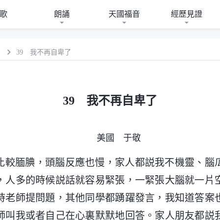
歌
朗誦
天國福音
經歷見證
）
39 我不再自卑了
39 我不再自卑了
美國 于敬
比較腼腆，頭腦反應也慢，家人都説我不機靈、腦
，人多的時候説話就容易緊張，一緊張大腦就一片
時老師提問題，其他同學都踴躍發言，我知道答案
師叫我或者自己在心裏默默地回答。家人朋友都説