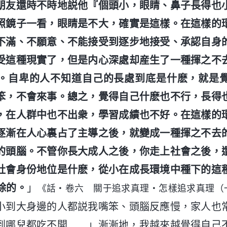
朋友還時不時地説他『個頭小，眼睛、鼻子長得也
照鏡子一看，眼睛是不大，確實是這樣。在這樣的
不滿、不願意、不能接受到逐步地接受、承認自身
受這種現實了，但是内心深處却産生了一種揮之不
。自卑的人不知道自己的長處到底是什麽，就是
笨，不會來事。總之，覺得自己什麽也不行，長得
，在人群中也不出衆，學習成績也不好。在這樣的
逐漸在人心裏占了主導之後，就變成一種揮之不去
的頭腦。不管你長大成人之後，你走上社會之後，
社會身份地位是什麽，從小在成長環境中種下的這
除的。
」
《話・卷六 關于追求真理・怎樣追求真理（
小到大身邊的人都説我嘴笨、頭腦反應慢，家人也
到哪兒都吃不開……」漸漸地，我越來越覺得自己