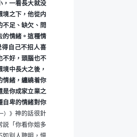
小，一看長大就没
環境之下，他從内
的不足、缺欠、問
去的情緒。這種情
覺得自己不招人喜
也不好，頭腦也不
環境中長大之後，
的情緒，纏繞着你
還是你成家立業之
種自卑的情緒對你
神的話很針
一）》
常説「你看你姐多
不如别人聰明，慢