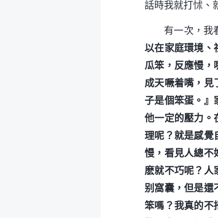
話時我就打怵、
有一次，我
以在家庭環境、
瓜笨，反應慢，
成天噘着嘴，見
子是個笨蛋。』
他一定的壓力。
理呢？就是感覺
慢，看見人總不
麽就不巧呢？人
别窩囊，但是還
笨嗎？我真的不