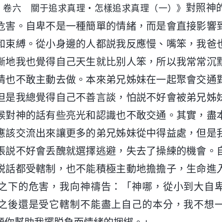
對照神
・卷六 關于追求真理・怎樣追求真理（一）》
危害。自卑不是一種簡單的情緒，而是會直接影響
和束縛。從小身邊的人都説我反應慢、嘴笨，我爸
漸地我也覺得自己天生就比别人笨，所以我常常沉
情也不敢主動去做。本來弟兄姊妹在一起聚會交通
但是我總覺得自己不善言談，怕説不好會被弟兄姊
候對神的話有些亮光和認識也不敢交通。其實，盡
應該交流出來讓更多的弟兄姊妹從中得益處，但是
張説不好會丢醜就選擇逃避，失去了操練的機會。
説話都受轄制，也不能積極主動地擔擔子，生命進
之下的危害，我向神禱告：「神哪，從小到大自
之後還是受它轄制不能盡上自己的本分，我不想