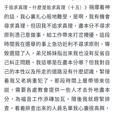
揣摩着神
于追求真理・什麽是追求真理（十五）》
的話，我心裏扎心般地難受，是啊，我有機會
尋求真理，但因我不追求真理，盡本分不尋求
原則憑己意做事，給工作帶來打岔攪擾。這段
時間我在選舉的事上急功近利不尋求原則，導
致選錯了人，弟兄姊妹指出來我也没有反省自
己糾正問題，我這哪是在盡本分哪？但我對自
己的本性以及所走的道路没有什麽認識，緊接
着我又老病重犯了。那段時間上層帶領來信
説，需要各處教會提供一些人才去外地盡本
分，為福音工作添磚加瓦。隨後我就趕緊排
查。看着排查出來的人員名單我心裏很高興，