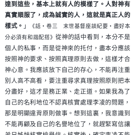
達到這些，基本上就有人的模樣了。人對神有
真實順服了，成為誠實的人，這就是真正人的
樣式。
」
《話・卷三 末世基督座談紀要・盡好本
從神的話中看到，本分不是
分必須有和諧配搭》
個人的私事，而是從神來的托付，盡本分應該
按照神的要求、按照真理原則去做，這樣才合
神心意。我應該放下自己的存心，不能再注重
别人高不高看，要注重尋求真理按照原則把本
分盡好，這才是務正業、走正道。如果我為了
自己的名利地位不認真核實處理李凌的問題，
那是明顯違背原則做事。想到這裏，我意識到
不能再顧及自己的名譽地位了，就趕緊寫信讓
弟兄姊妹核實檢舉信。核實後，確定李凌不能