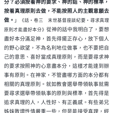
分？必須按着神的要求、神的話、神的標準，
按着真理原則去做，不能按照人的主觀意願去
做。
」
《話・卷三 末世基督座談紀要・尋求真理
從神的話中我明白了，要想
原則才能盡好本分》
盡好本分滿足神，首先得擺正存心，放下個人
的野心欲望，不為名利地位做事，也不要把自
己的意思、喜好當成真理原則，而是要尋求神
的要求按照神的心意盡本分，這樣才能達到辦
事有原則。在神家，不管盡哪方面的本分都有
相關的真理原則。就如教會選舉帶領執事就需
要尋求選舉帶領執事的原則與標準，首先得是
追求真理的人，人性好、有正義感。有些弟兄
姊妹敗壞性情嚴重一些，但是能接受真理，經