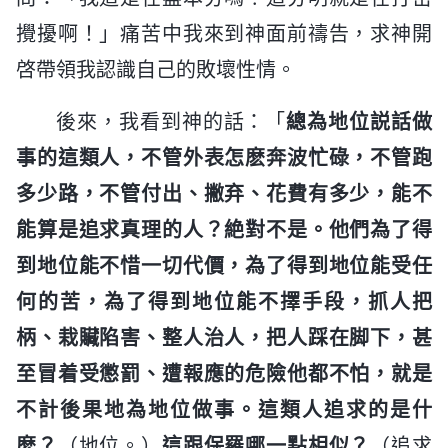
攪擾啊！」痛苦中我來到神面前禱告，求神開
啓帶領我認識自己的敗壞性情。
後來，我看到神的話：「
總為地位説話做
事的這類人，不管外表怎麽奔波忙碌，不管跑
多少路，不管付出、撇弃、花費有多少，能不
能算是追求真理的人？絶對不是。他們為了得
到地位能不惜一切代價，為了得到地位能受任
何的苦，為了得到地位能不擇手段，抓人把
柄、栽贜陷害、整人治人，把人踩在脚下，甚
至冒着受懲罰、遭報應的危險他都不怕，就是
不計後果地為地位做事。這類人追求的是什
麽？
（地位。）
這跟保羅哪一點相似？
（追求