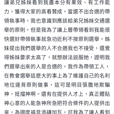
讓弟兄姊妹看到我盡本分有果效、有工作能
力，獲得大家的高看贊成。當選不出合適的帶
領執事時，我也意識到應該給弟兄姊妹交通選
舉的原則，但是我為了讓上層帶領看到我能很
快選好帶領執事就急功近利不按原則選舉。姊
妹提出我們選舉的人不合適我也不接受，還覺
得姊妹要求太高了，就想辦法説服她，證明我
們選舉出來的人是合適的。我作為帶領工人，
在教會選舉這麽大的事上為了維護自己的名利
地位違背原則做事，這可是明目張膽地欺騙
神、抵擋神啊。還有在提供人才上，真正體貼
神心意的人能急神所急把符合條件的人提供出
來，為國度福音添磚加瓦，可我為了讓人看到