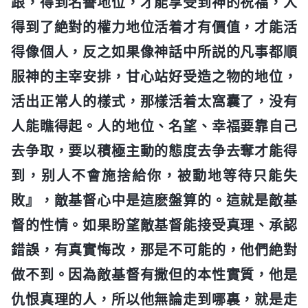
跟，得到名譽地位，才能享受到神的祝福，人
得到了絶對的權力地位活着才有價值，才能活
得像個人，反之如果像神話中所説的凡事都順
服神的主宰安排，甘心站好受造之物的地位，
活出正常人的樣式，那樣活着太窩囊了，没有
人能瞧得起。人的地位、名望、幸福要靠自己
去争取，要以積極主動的態度去争去奪才能得
到，别人不會施捨給你，被動地等待只能失
敗』，敵基督心中是這麽盤算的。這就是敵基
督的性情。如果盼望敵基督能接受真理、承認
錯誤，有真實悔改，那是不可能的，他們絶對
做不到。因為敵基督有撒但的本性實質，他是
仇恨真理的人，所以他無論走到哪裏，就是走