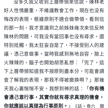
没多久我又收到上層帶領來信説，陳林老
好人性情嚴重，不維護教會工作，現在也没有
悔改的表現，根據原則不適合做帶領。看到信
的那一刻，我才意識到之前姊妹幾次來信反映
陳林的問題，可我没有當回事也没有尋求，還
特别抵觸，我太狂妄自是了，不接受别人的建
議，憑己意做事。當時我感到無地自容，臉上
火辣辣的，腦子也開始胡思亂想：「完了，這
下上層帶領知道我不按原則盡本分，可能會調
查了解我的表現，那我不得被撤换啊？」那幾
天我心裏惴惴不安。我想到神的話：「
你有機
會憑己意行事，其實你就有尋求真理的機會，
你就應該以真理為行事原則。
」
《話・卷六 關