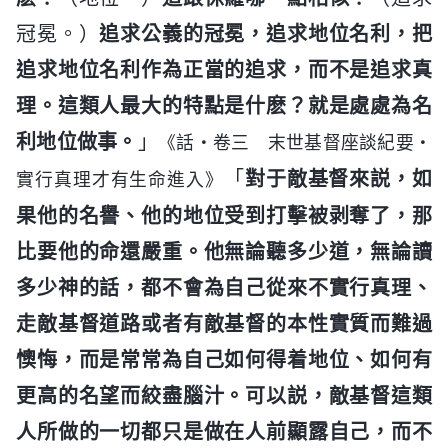
冠冕。）
追求公義的冠冕，追求地位名利，把
追求地位名利作為正當的追求，而不是追求真
理。這類人最大的特點是什麽？就是處處為名
利地位做事。
」
《話・卷三 末世基督座談紀要・
「
對于敵基督來説，如
實行真理才有生命進入》
果他的名譽、他的地位受到打擊被剥奪了，那
比要他的命還嚴重。他無論聽多少道，無論讀
多少神的話，都不會為自己從來不實行真理、
走敵基督道路或者有敵基督的本性實質而難過
懊悔，而是常常為自己如何得着地位、如何有
更高的名望而絞盡腦汁。可以説，敵基督這類
人所做的一切都只是做在人前顯露自己，而不