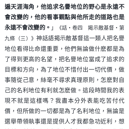
遍天涯海角，他追求名譽地位的野心是永遠不
會改變的，他的看事觀點與他所走的道路也是
永遠不會改變的。
」
《話・卷四 揭示敵基督・第
神話語揭示敵基督這一類人把名譽
九條（三）》
地位看得比命還重要，他們無論做什麽都是為
了得到更高的名望，把名譽地位當成了追求的
目標和方向，為了地位不惜付出一切代價，做
事隨從己意，絲毫不尋求真理原則，怎麽對自
己的名利地位有利就怎麽做。這段時間我的表
現不就是這樣嗎？我盡本分外表能吃苦付代
價，但所做的一切都是為了名利地位，無論是
選舉帶領執事還是提供人才我都急功近利，想