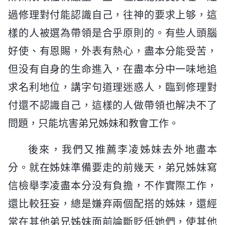
過修理對付能認識自己，往神的要求上够，這
樣的人被選為帶領是合乎原則的。有些人頭腦
好使、有恩賜，外表有熱心，盡本分能受苦，
但没有自身的生命進入，在盡本分中一味地追
求名利地位，講字句道理迷惑人，臨到修理對
付還不認識自己，這樣的人做帶領也解决不了
問題，只能坑害弟兄姊妹和教會工作。
後來，我們又推薦李凌姊妹去外地盡本
分。就在姊妹準備要走的前幾天，弟兄姊妹寫
信檢舉李凌盡本分没有負擔，不作實際工作，
還比較狂妄，總是嫌弃兩個配搭的姊妹，還經
常在其他弟兄姊妹面前論斷貶低她們，使其他