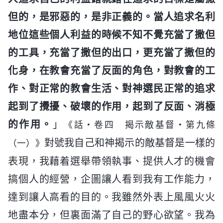
但的，是邪惡的，是非正義的。當人追求名利
地位這些個人利益的時候不知不覺充當了撒但
的工具，充當了撒但的出口，更充當了撒但的
化身，在教會充當了反面的角色，對教會的工
作、對正常的教會生活、對神選民正常的追求
起到了攪擾、破壞的作用，起到了反面、消極
的作用。
」
《話・卷四 揭示敵基督・第九條
對號我自己和神揭示的敵基督是一樣的
（一）》
表現，我藉着選舉帶領執事、提供人才的機會
搞個人的經營，企圖讓人看到我有工作能力，
達到讓人高看的目的。我雖然外表上風風火火
地盡本分，但裏面滿了自己的野心欲望。我為