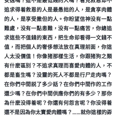
安逸嗎？這不是最低賤的人嗎？看見救恩却不
追求得着救恩的人是最愚拙的人，是貪享肉體
的人，是享受撒但的人。你盼望信神没有一點
難處，没有一點患難，没有一點痛苦，你總追
求這些不值錢的東西，把生命却看得一文錢不
值，而把個人的奢侈想法放在真理前面，你這
人太没價值！你像猪那樣生活，你跟猪狗之類
有什麽區别？不追求真理而喜愛肉體的人，不
都是畜生嗎？没靈的死人不都是行尸走肉嗎？
在你們中間説了多少話？在你們中間作的工作
還少嗎？在你們中間供應你們的有多少？那你
為什麽没得着呢？你還有何怨言呢？你没得着
還不是因為你太寶愛肉體嗎？……就你這樣的孬