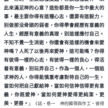
此來滿足神的心意？這些都是你一生中最大的
事，最主要你得有這種心志，還要有這毅力，
别做那没骨頭的弱者，你得學會經歷有意義的
人生，經歷有意義的真理，别這樣應付自己。
不知不覺一生消逝，你還會有這樣的機會來愛
神嗎？人死了以後再來愛神，這可能嗎？你得
有彼得一樣的心志，有彼得一樣的良心，得活
着有意義，别玩弄自己。作為一個人，一個追
求神的人，你得能慎重考慮對待自己的一生，
當如何把自己獻給神，當如何信神信得更有意
義，你既愛神，當如何愛神愛得更純潔、更
美、更善。
」
《話・卷一 神的顯現與作工・彼得