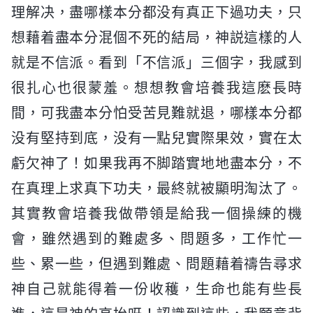
理解决，盡哪樣本分都没有真正下過功夫，只
想藉着盡本分混個不死的結局，神説這樣的人
就是不信派。看到「不信派」三個字，我感到
很扎心也很蒙羞。想想教會培養我這麽長時
間，可我盡本分怕受苦見難就退，哪樣本分都
没有堅持到底，没有一點兒實際果效，實在太
虧欠神了！如果我再不脚踏實地地盡本分，不
在真理上求真下功夫，最終就被顯明淘汰了。
其實教會培養我做帶領是給我一個操練的機
會，雖然遇到的難處多、問題多，工作忙一
些、累一些，但遇到難處、問題藉着禱告尋求
神自己就能得着一份收穫，生命也能有些長