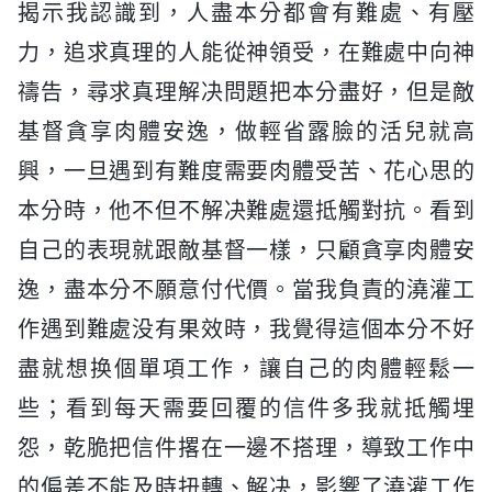
揭示我認識到，人盡本分都會有難處、有壓
力，追求真理的人能從神領受，在難處中向神
禱告，尋求真理解决問題把本分盡好，但是敵
基督貪享肉體安逸，做輕省露臉的活兒就高
興，一旦遇到有難度需要肉體受苦、花心思的
本分時，他不但不解决難處還抵觸對抗。看到
自己的表現就跟敵基督一樣，只顧貪享肉體安
逸，盡本分不願意付代價。當我負責的澆灌工
作遇到難處没有果效時，我覺得這個本分不好
盡就想换個單項工作，讓自己的肉體輕鬆一
些；看到每天需要回覆的信件多我就抵觸埋
怨，乾脆把信件撂在一邊不搭理，導致工作中
的偏差不能及時扭轉、解决，影響了澆灌工作