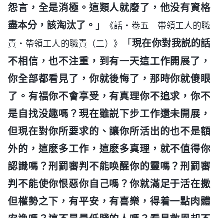
怨言，全是消極。這類人就廢了，他没有資格
盡本分，該淘汰了。
」
《話・卷五 帶領工人的職
「
現在你對我説的話
責・帶領工人的職責（二）》
不相信，也不注重，到有一天這工作開展了，
你全部都看見了，你就後悔了，那時你就傻眼
了。有福你不會享受，有真理你不追求，你不
是自找没趣嗎？現在雖説下步工作還未開展，
但現在對你所要求的、讓你所活出的也不是額
外的，這麽多工作，這麽多真理，就不值得你
認識嗎？刑罰審判不能唤醒你的靈嗎？刑罰審
判不能使你恨惡你自己嗎？你就滿足于活在撒
但權勢之下，有平安，有喜樂，得着一點肉體