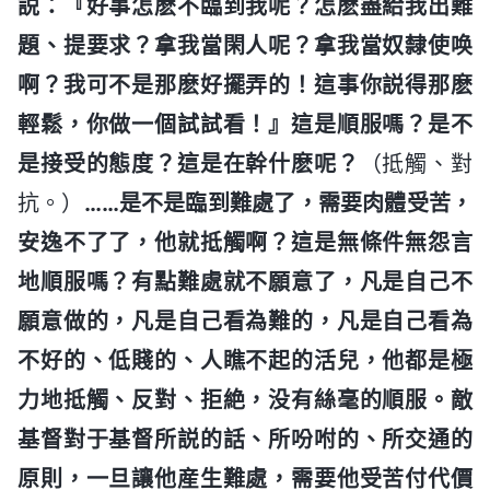
説：『好事怎麽不臨到我呢？怎麽盡給我出難
題、提要求？拿我當閑人呢？拿我當奴隸使唤
啊？我可不是那麽好擺弄的！這事你説得那麽
輕鬆，你做一個試試看！』這是順服嗎？是不
是接受的態度？這是在幹什麽呢？
（抵觸、對
抗。）
……是不是臨到難處了，需要肉體受苦，
安逸不了了，他就抵觸啊？這是無條件無怨言
地順服嗎？有點難處就不願意了，凡是自己不
願意做的，凡是自己看為難的，凡是自己看為
不好的、低賤的、人瞧不起的活兒，他都是極
力地抵觸、反對、拒絶，没有絲毫的順服。敵
基督對于基督所説的話、所吩咐的、所交通的
原則，一旦讓他産生難處，需要他受苦付代價