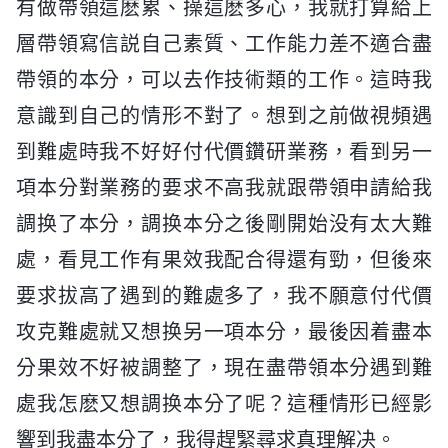
有做帶領這麽累、操這麽多心，我就打算給上
層帶領寫信説自己素質、工作能力差不適合盡
帶領的本分，可以去作技術類的工作。這時我
意識到自己的情形不對了。想到之前做視頻遇
到難處時我不好好付代價鑽研業務，看到另一
項本分對業務的要求不高我就跟帶領申請給我
調换了本分，調换本分之後剛開始没有太大難
處，看見工作有果效我配合得還有勁，但後來
要求拔高了遇到的難處多了，我不願意付代價
攻克難處就又想换另一項本分，最後因着盡本
分果效不好被調整了，現在盡帶領本分遇到難
處我怎麽又想調换本分了呢？這種情形已經影
響到我盡本分了，我得趕緊尋求真理解决。