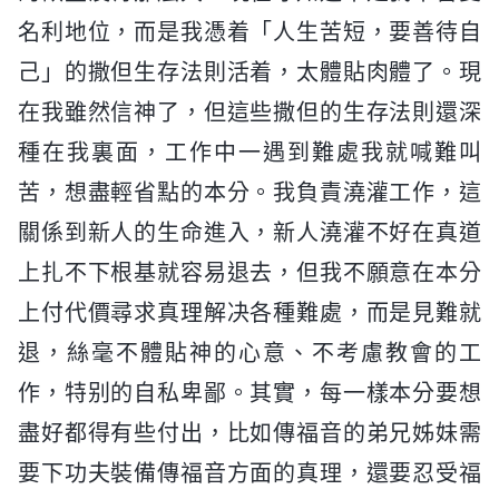
名利地位，而是我憑着「人生苦短，要善待自
己」的撒但生存法則活着，太體貼肉體了。現
在我雖然信神了，但這些撒但的生存法則還深
種在我裏面，工作中一遇到難處我就喊難叫
苦，想盡輕省點的本分。我負責澆灌工作，這
關係到新人的生命進入，新人澆灌不好在真道
上扎不下根基就容易退去，但我不願意在本分
上付代價尋求真理解决各種難處，而是見難就
退，絲毫不體貼神的心意、不考慮教會的工
作，特别的自私卑鄙。其實，每一樣本分要想
盡好都得有些付出，比如傳福音的弟兄姊妹需
要下功夫裝備傳福音方面的真理，還要忍受福