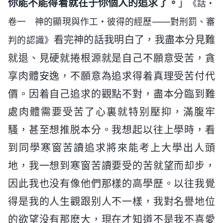
你能不能得着就在于你個人的追求了。
」
《話・
卷一 神的顯現與作工・彼得的經歷——對刑罰、審
看完神的話我明白了，我盡本分見難
判的認識》
就退、見硬就捲根源就是自己不願意受苦，貪
享肉體安逸，不願意為追求得着真理受苦付代
價。因着自己追求的觀點不對，盡本分臨到難
處肉體需要受苦了心裏就特别壓抑，滿腹牢
騷，甚至想推脱本分。我想起以往上學時，看
到同學寒窗苦讀追求將來能考上大學出人頭
地，我一想到寒窗苦讀要受的苦就望而却步，
因此我也没有像他們那樣的高學歷。以往我覺
得是我的人生觀跟别人不一樣，我對名譽地位
的欲望没有那麽大，現在才知道不是我不喜愛