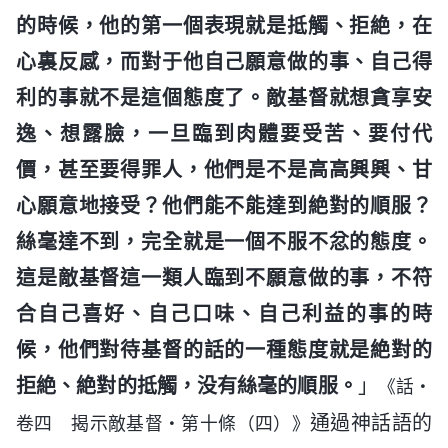
的時候，他的第一個表現就是抵觸、拒絶，在
心裏反感，而對于他自己願意做的事、自己得
利的事就不是這個態度了。敵基督就想貪享安
逸、想露臉，一旦臨到肉體要受苦、要付代
價，甚至要得罪人，他們是不是高高興興、甘
心願意地接受？他們能不能達到絶對的順服？
絲毫達不到，完全就是一個不服不忿的態度。
這是敵基督這一類人臨到不願意做的事，不符
合自己喜好、自己口味、自己利益的事的時
候，他們對待基督的話的一種態度就是絶對的
拒絶、絶對的抵觸，没有絲毫的順服。
」
《話・
通過神話語的
卷四 揭示敵基督・第十條（四）》