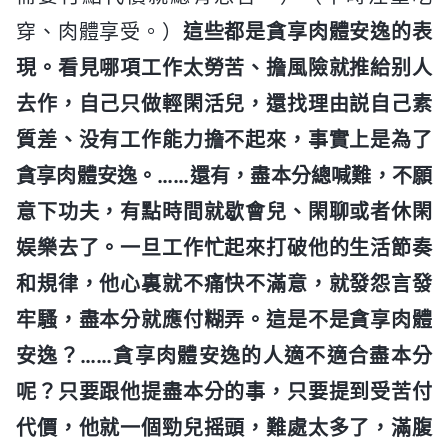
穿、肉體享受。）
這些都是貪享肉體安逸的表
現。看見哪項工作太勞苦、擔風險就推給别人
去作，自己只做輕閑活兒，還找理由説自己素
質差、没有工作能力擔不起來，事實上是為了
貪享肉體安逸。……還有，盡本分總喊難，不願
意下功夫，有點時間就歇會兒、閑聊或者休閑
娱樂去了。一旦工作忙起來打破他的生活節奏
和規律，他心裏就不痛快不滿意，就發怨言發
牢騷，盡本分就應付糊弄。這是不是貪享肉體
安逸？……貪享肉體安逸的人適不適合盡本分
呢？只要跟他提盡本分的事，只要提到受苦付
代價，他就一個勁兒摇頭，難處太多了，滿腹