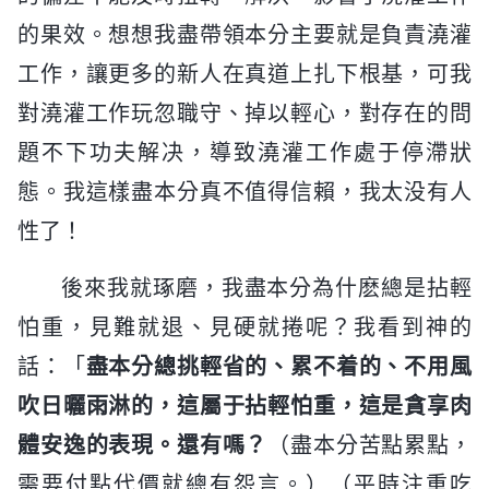
的果效。想想我盡帶領本分主要就是負責澆灌
工作，讓更多的新人在真道上扎下根基，可我
對澆灌工作玩忽職守、掉以輕心，對存在的問
題不下功夫解决，導致澆灌工作處于停滯狀
態。我這樣盡本分真不值得信賴，我太没有人
性了！
後來我就琢磨，我盡本分為什麽總是拈輕
怕重，見難就退、見硬就捲呢？我看到神的
話：「
盡本分總挑輕省的、累不着的、不用風
吹日曬雨淋的，這屬于拈輕怕重，這是貪享肉
體安逸的表現。還有嗎？
（盡本分苦點累點，
需要付點代價就總有怨言。）（平時注重吃