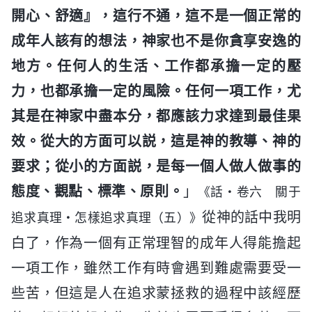
開心、舒適』，這行不通，這不是一個正常的
成年人該有的想法，神家也不是你貪享安逸的
地方。任何人的生活、工作都承擔一定的壓
力，也都承擔一定的風險。任何一項工作，尤
其是在神家中盡本分，都應該力求達到最佳果
效。從大的方面可以説，這是神的教導、神的
要求；從小的方面説，是每一個人做人做事的
態度、觀點、標準、原則。
」
《話・卷六 關于
從神的話中我明
追求真理・怎樣追求真理（五）》
白了，作為一個有正常理智的成年人得能擔起
一項工作，雖然工作有時會遇到難處需要受一
些苦，但這是人在追求蒙拯救的過程中該經歷