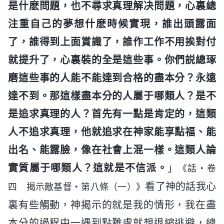
是什麽問題，也不尋求真理解决問題，心裏總
注重自己的夢想什麽時候實現，誰出頭露面
了，誰得到上面賞識了，誰作工作不用挨對付
就提升了，心裏裝的全是這些事。你們説總琢
磨這些事的人能不能達到合格的盡本分？永遠
達不到。那這樣盡本分的人屬于哪類人？是不
是追求真理的人？首先有一點是肯定的，這類
人不追求真理，他就追求在神家能享點福、能
出名、能露臉，像在社會上混一樣。這類人論
實質屬于哪類人？這就是不信派。
」
《話・卷
看了神的話我心
四 揭示敵基督・第八條（一）》
裏有些觸動，神揭示的就是我的情形，我在盡
本分的過程中一遇到點難處就想退縮逃避，總