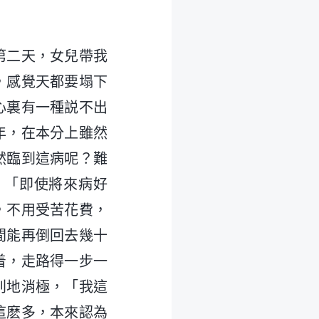
第二天，女兒帶我
，感覺天都要塌下
心裏有一種説不出
年，在本分上雖然
然臨到這病呢？難
，「即使將來病好
，不用受苦花費，
間能再倒回去幾十
着，走路得一步一
别地消極，「我這
這麽多，本來認為