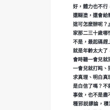
好，體力也不行
還糊塗，還會給
這可怎麽辦呢？
家那二三十歲哪
不是，最起碼趕
就是年齡太大了
會時聽一會兒就
一會兒就打盹、
求真理、明白真
是白信了嗎？不
事做，也不是盡
種邪説謬論，積