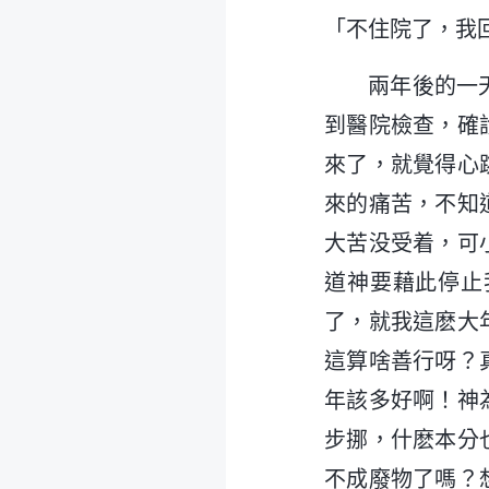
「不住院了，我
兩年後的一
到醫院檢查，確
來了，就覺得心
來的痛苦，不知
大苦没受着，可
道神要藉此停止
了，就我這麽大
這算啥善行呀？
年該多好啊！神
步挪，什麽本分
不成廢物了嗎？