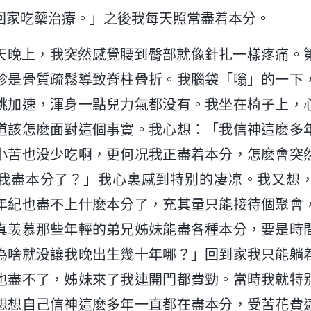
回家吃藥治療。」之後我每天照常盡着本分。
天晚上，我突然感覺腰到臀部就像針扎一樣疼痛。
診是骨質疏鬆導致脊柱骨折。我腦袋「嗡」的一下
跳加速，渾身一點兒力氣都没有。我坐在椅子上，
道該怎麽面對這個事實。我心想：「我信神這麽多
小苦也没少吃啊，更何况我正盡着本分，怎麽會突
我盡本分了？」我心裏感到特别的凄凉。我又想
年紀也盡不上什麽本分了，充其量只能接待個聚會
真羡慕那些年輕的弟兄姊妹能盡各種本分，要是時
為啥就没讓我晚出生幾十年哪？」回到家我只能躺
也盡不了，姊妹來了我連開門都費勁。當時我就特
想想自己信神這麽多年一直都在盡本分，受苦花費