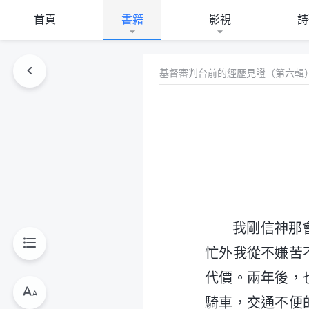
首頁
書籍
影視
詩
基督審判台前的經歷見證（第六輯
我剛信神那
忙外我從不嫌苦
代價。兩年後，
騎車，交通不便