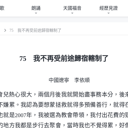
歌
朗誦
天國福音
經歷見證
）
75 我不再受前途歸宿轄制了
75 我不再受前途歸宿轄制了
中國遼寧 李依順
會兒熱心很大，兩個月後我就開始盡事務本分，後
不嫌累。我認為要想蒙拯救就得多預備善行，就得
也就是2007年，我被選為教會帶領，我付出花費的
的地方我都是步行去聚會，當時我也不覺得累，好