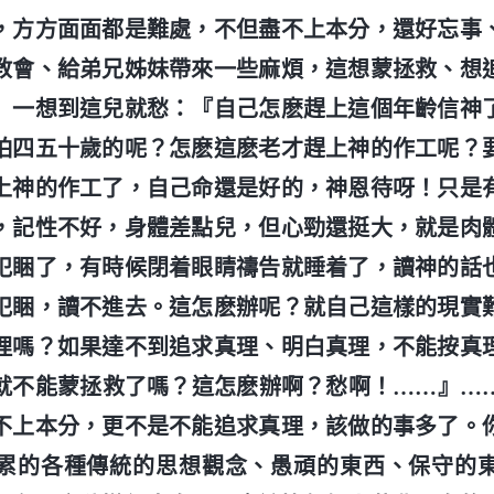
，方方面面都是難處，不但盡不上本分，還好忘事
教會、給弟兄姊妹帶來一些麻煩，這想蒙拯救、想
』一想到這兒就愁：『自己怎麽趕上這個年齡信神
怕四五十歲的呢？怎麽這麽老才趕上神的作工呢？
上神的作工了，自己命還是好的，神恩待呀！只是
，記性不好，身體差點兒，但心勁還挺大，就是肉
犯睏了，有時候閉着眼睛禱告就睡着了，讀神的話
犯睏，讀不進去。這怎麽辦呢？就自己這樣的現實
理嗎？如果達不到追求真理、明白真理，不能按真
就不能蒙拯救了嗎？這怎麽辦啊？愁啊！……』…
不上本分，更不是不能追求真理，該做的事多了。
累的各種傳統的思想觀念、愚頑的東西、保守的