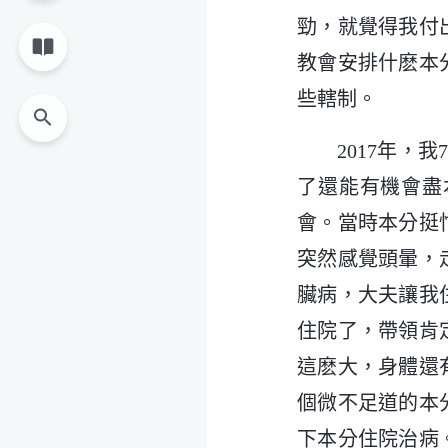
勁，就覺得我付
教會安排什麽本
些轄制。
2017年
了還能有機會盡
會。當時本分挺
突然感覺頭暈，
臟病，大夫讓我
住院了，帶領肯
這麽大，身體還
個微不足道的本
下本分住院治病