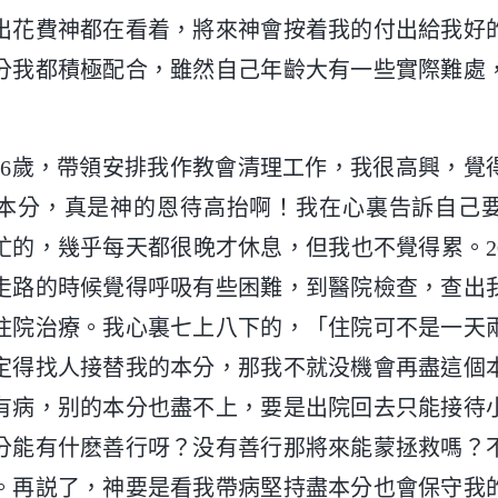
出花費神都在看着，將來神會按着我的付出給我好
分我都積極配合，雖然自己年齡大有一些實際難處
，我76歲，帶領安排我作教會清理工作，我很高興，
本分，真是神的恩待高抬啊！我在心裏告訴自己
忙的，幾乎每天都很晚才休息，但我也不覺得累。20
走路的時候覺得呼吸有些困難，到醫院檢查，查出
住院治療。我心裏七上八下的，「住院可不是一天
定得找人接替我的本分，那我不就没機會再盡這個
有病，别的本分也盡不上，要是出院回去只能接待
分能有什麽善行呀？没有善行那將來能蒙拯救嗎？
。再説了，神要是看我帶病堅持盡本分也會保守我