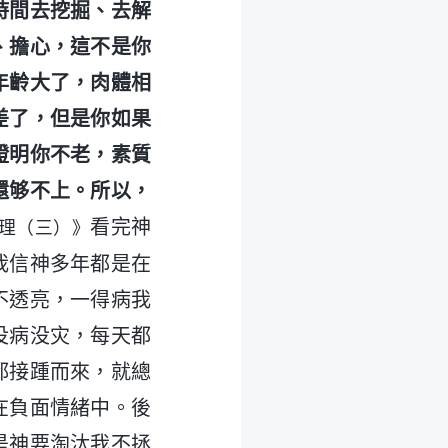
時間去挖掘、去解
、擔心，這不是你
年齡大了，肉體相
差了，但是你如果
證明你不老，素質
還够不上。所以，
看完神
理（三）》
我信神多年都是在
不透亮，一得病我
没病没灾，每天都
都接踵而來，就總
在負面情緒中。後
是神要淘汰我不拯