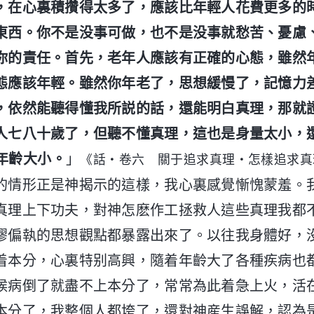
，在心裏積攢得太多了，應該比年輕人花費更多的
東西。你不是没事可做，也不是没事就愁苦、憂慮
你的責任。首先，老年人應該有正確的心態，雖然
態應該年輕。雖然你年老了，思想緩慢了，記憶力
，依然能聽得懂我所説的話，還能明白真理，那就
人七八十歲了，但聽不懂真理，這也是身量太小，
年齡大小。
」
《話・卷六 關于追求真理・怎樣追求真
的情形正是神揭示的這樣，我心裏感覺慚愧蒙羞。
真理上下功夫，對神怎麽作工拯救人這些真理我都
謬偏執的思想觀點都暴露出來了。以往我身體好，
着本分，心裏特别高興，隨着年齡大了各種疾病也
候病倒了就盡不上本分了，常常為此着急上火，活
本分了，我整個人都垮了，還對神産生誤解，認為