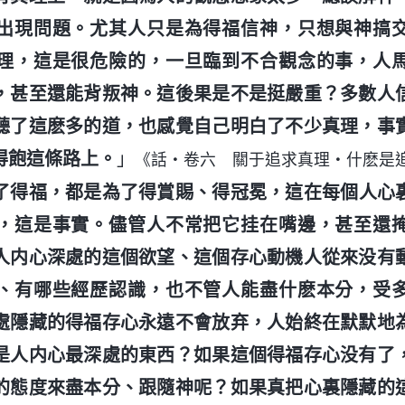
出現問題。尤其人只是為得福信神，只想與神搞
理，這是很危險的，一旦臨到不合觀念的事，人
，甚至還能背叛神。這後果是不是挺嚴重？多數人
聽了這麽多的道，也感覺自己明白了不少真理，事
得飽這條路上。
」
《話・卷六 關于追求真理・什麽是
了得福，都是為了得賞賜、得冠冕，這在每個人心
，這是事實。儘管人不常把它挂在嘴邊，甚至還
人内心深處的這個欲望、這個存心動機人從來没有
、有哪些經歷認識，也不管人能盡什麽本分，受
處隱藏的得福存心永遠不會放弃，人始終在默默地
是人内心最深處的東西？如果這個得福存心没有了
的態度來盡本分、跟隨神呢？如果真把心裏隱藏的