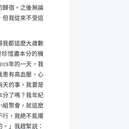
的歸宿。之後無論
，但我從來不受這
覺得我都這麽大歲數
要珍惜盡本分的機
19年的一天，我
我患有高血壓、心
兩天的事，我要是
本分了嗎？我年紀
小組聚會，就這麽
不行，我絶不能撂
的。」我趕緊説：