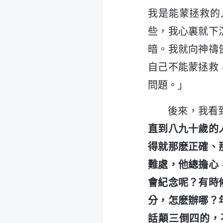
我是能蒙拯救的
些，我心裏就下
暗。我就向神禱
自己不能蒙拯救
問題。」
後來，我看
直到八九十歲的
得就那麽正確、
難處，他總擔心
會紀念呢？有時
分，怎麽辦哪？
話顛三倒四的，