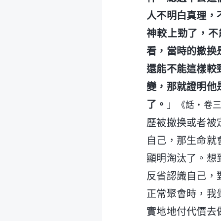
人不明白真理，
神較上勁了，不
看，當時的撤换
還能不能這樣較
變，那就證明他
了。
」
《話・卷
歷被撤换或者被
自己，那生命就
顯明淘汰了。想
反省認識自己，
正常聚會時，我
實地地付代價去