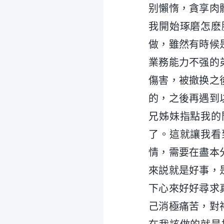
别懶惰，貪享肉
我開始琢磨怎麽
做，雖然有時候
業務能力不强的
傷害，被撤换之
的，之後再遇到
兄姊妹指點我的
了。這就讓我看
情，需要在盡本
來説就是好事，
下心來好好尋求
己消極痛苦，對