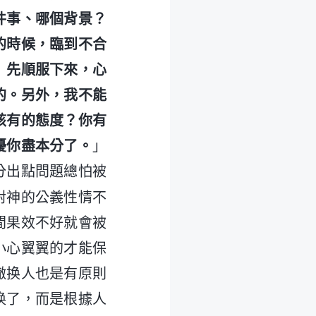
件事、哪個背景？
的時候，臨到不合
）
先順服下來，心
的。另外，我不能
該有的態度？你有
擾你盡本分了。
」
分出點問題總怕被
對神的公義性情不
間果效不好就會被
小心翼翼的才能保
撤换人也是有原則
换了，而是根據人