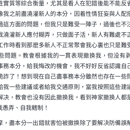
性實質等綜合衡量，尤其是看人在犯錯後能不能反
像我之前盡澆灌新人的本分，因着性情狂妄與人配
過這方面的問題，但我只是難受一陣子，過後也不
我澆灌新人應付糊弄，只做面子活，新人有難處不
工作時看到那麽多新人不正常聚會我心裏也只是難
些問題。教會根據我的一貫表現撤换我，但没有
事務本分，給我悔改的機會，我不好好反省認識自
詭詐了！想到現在自己盡事務本分雖然也存在一些
給我一些建議或者給我交通原則，當我按照這些建
解决，教會也没有因此撤换我。看到神家撤换人都
我愚弄、自我轄制！
摩，盡本分一出錯就害怕被撤换除了要解决防備誤