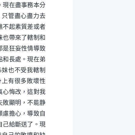
。現在盡事務本分
，只管盡心盡力去
瞧不起素質差或者
妹也帶來了轄制和
都是狂妄性情導致
點和長處。現在弟
姊妹也不受我轄制
身上有很多敗壞性
真心悔改，這對我
失敗顯明，不能静
顧慮擔心，導致自
自己給斷送了。現