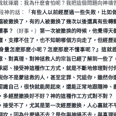
我就琢磨：我為什麽會怕呢？我把這個問題向神禱
段神的話：「
有些人以前經歷過一些失敗，比如
福被撤换了，有的人被撤换了幾次以後還真有些轉
壞事？
（好事。）
第一次被撤换的時候，他覺得天
樣，支撑不住了，也不知朝哪個方向走了，但經歷
身量怎麽那麽小呢？怎麽那麽不懂事呢？』這就
意、對真理、對神拯救人的宗旨已經了解到一些了
承認、接受神這種作工方式，就是不斷地修理對付
説你不是蒙拯救的人，甚至定罪、咒詛你，雖然你
認識自己，很快就能爬起來，還能正常地跟隨神、
，多經歷撤换好不好？神的這種作工方式對不對？
，接受不了，尤其是第一次經歷撤换，人心裏就不
個坎。因為什麽過不去？是你與神過不去，與真理