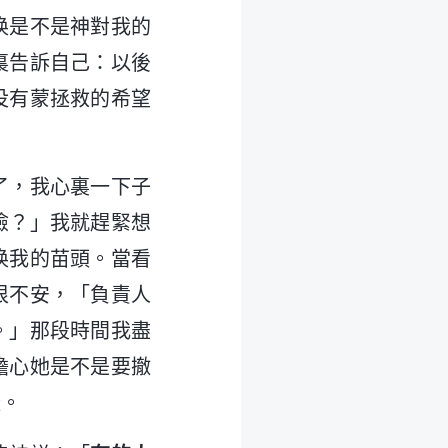
换是不是神對我的
裏告訴自己：以後
没有蒙拯救的希望
了，我心裏一下子
險？」我就趕緊想
换我的苗頭。當看
很不安，「負責人
。」那段時間我盡
擔心她是不是要撤
樣。