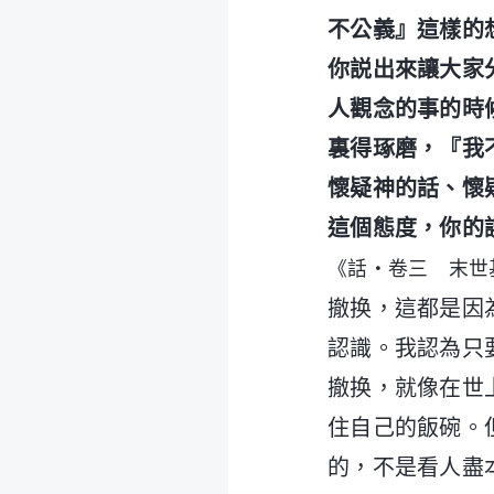
不公義』這樣的
你説出來讓大家
人觀念的事的時
裏得琢磨，『我
懷疑神的話、懷
這個態度，你的
《話・卷三 末世
撤换，這都是因
認識。我認為只
撤换，就像在世
住自己的飯碗。
的，不是看人盡