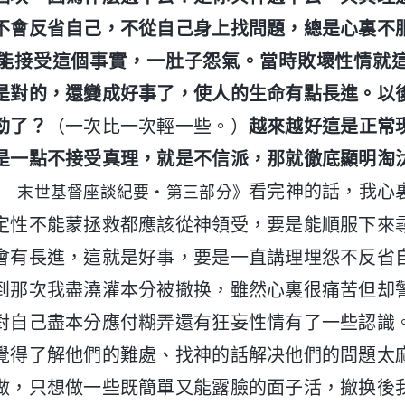
不會反省自己，不從自己身上找問題，總是心裏不
能接受這個事實，一肚子怨氣。當時敗壞性情就
是對的，還變成好事了，使人的生命有點長進。以
勁了？
（一次比一次輕一些。）
越來越好這是正常
是一點不接受真理，就是不信派，那就徹底顯明淘
看完神的話，我心
三 末世基督座談紀要・第三部分》
定性不能蒙拯救都應該從神領受，要是能順服下來
會有長進，這就是好事，要是一直講理埋怨不反省
到那次我盡澆灌本分被撤换，雖然心裏很痛苦但却
對自己盡本分應付糊弄還有狂妄性情有了一些認識
覺得了解他們的難處、找神的話解决他們的問題太
做，只想做一些既簡單又能露臉的面子活，撤换後