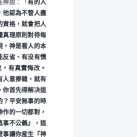
能神説：「
有的人
，他認為不管人盡
的資格，就會把人
據真理原則對待每
現，神是看人的本
能反省、有没有懊
己，有真實悔改。
有人意摻雜，就有
。你首先得解决這
的？平安無事的時
神作的一切都對，
這事不公義』，這
麽事讓你産生『神