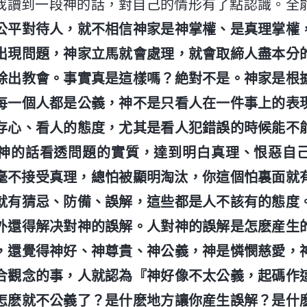
我讀到一段神的話，對自己的情形有了點認識。全
公平對待人，就不相信神家是神掌權、是真理掌權
出現問題，神家立馬就會處理，就會取締人盡本分
除出教會。事實真是這樣嗎？絶對不是。神家是根
每一個人都是公義，神不是只看人在一件事上的表
存心、看人的態度，尤其是看人犯錯誤的時候能不
神的話看透問題的實質，達到明白真理、恨惡自
毫不接受真理，總怕被顯明淘汰，你這個怕裏面就
就有猜忌、防備、誤解，這些都是人不該有的態度
外還得解决對神的誤解。人對神的誤解是怎麽産生
，還覺得神好、神尊貴、神公義，神是憐憫慈愛，
合觀念的事，人就認為『神好像不太公義，起碼作
怎麽就不公義了？是什麽地方讓你産生誤解？是什