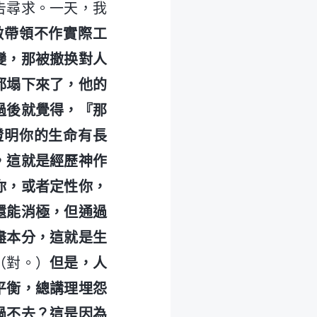
告尋求。一天，我
做帶領不作實際工
變，那被撤换對人
都塌下來了，他的
過後就覺得，『那
證明你的生命有長
，這就是經歷神作
你，或者定性你，
還能消極，但通過
盡本分，這就是生
（對。）
但是，人
平衡，總講理埋怨
過不去？這是因為