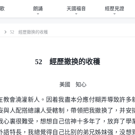
歌
朗誦
天國福音
經歷見證
）
52 經歷撤换的收穫
52 經歷撤换的收穫
美國 知心
，我在教會澆灌新人。因着我盡本分應付糊弄導致許多
妄與人配搭總讓人受轄制，帶領把我撤换了，并安
我心裏很難受，想想自己信神十多年了，放弃了學
外語特長，我總覺得自己比别的弟兄姊妹强，没想