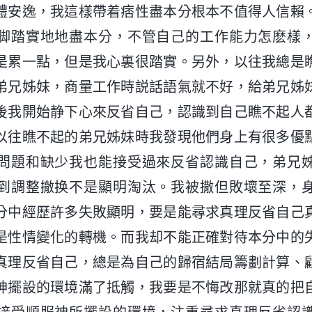
體安逸，我這樣帶着痞性盡本分根本不值得人信賴
脚踏實地地盡本分，不管自己的工作能力怎麽樣
是累一點，但是我心裏很踏實。另外，以往我總是
弟兄姊妹，商量工作時説話語氣就不好，給弟兄姊
後我開始静下心來反省自己，認識到自己瞧不起人
以往瞧不起的弟兄姊妹時我發現他們身上有很多優
問題和缺少我也能接受過來反省認識自己，弟兄
到調整撤换不是顯明淘汰。我被撒但敗壞至深，
分中經歷許多失敗顯明，要是能尋求真理反省自己
是性情變化的轉機。而我却不能正確對待本分中的
真理反省自己，總是為自己的歸宿結局籌劃計算、
神擺設的環境滿了抵觸，我要是不悔改那就真的把