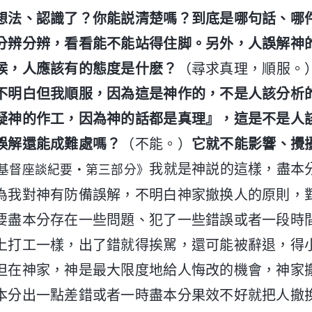
想法、認識了？你能説清楚嗎？到底是哪句話、哪
分辨分辨，看看能不能站得住脚。另外，人誤解神
候，人應該有的態度是什麽？
（尋求真理，順服。
不明白但我順服，因為這是神作的，不是人該分析
疑神的作工，因為神的話都是真理』，這是不是人
誤解還能成難處嗎？
（不能。）
它就不能影響、攪
我就是神説的這樣，盡本
基督座談紀要・第三部分》
為我對神有防備誤解，不明白神家撤换人的原則，
要盡本分存在一些問題、犯了一些錯誤或者一段時
上打工一樣，出了錯就得挨駡，還可能被辭退，得
但在神家，神是最大限度地給人悔改的機會，神家
本分出一點差錯或者一時盡本分果效不好就把人撤