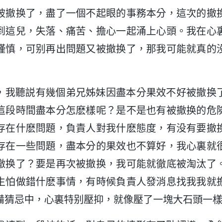
被撤换了，盡了一個不起眼的事務本分，這次的撤
到這兒，失落、痛苦、擔心一起涌上心頭。我在心
謹慎，可别再出問題又被撤换了，那我可能就真的
，我聽説有幾個弟兄姊妹因盡本分果效不好被撤换
這段時間盡本分怎麽樣呢？是不是也有被撤换的危
存在什麽問題，負責人對我什麽態度，有没有要撤
存在一些問題，盡本分的果效也不算好，我心裏就
撤换了？要是再次被撤换，我可能就徹底被淘汰了
生怕做錯什麽事情，有時候負責人發消息找我我就
備猜忌中，心裏特别壓抑，就像壓了一塊大石頭一