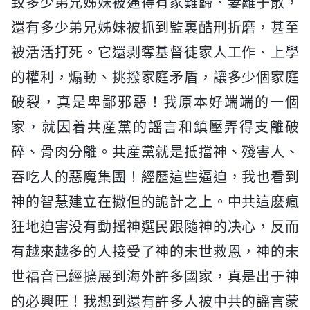
致多少弟兄姊妹被逼得有家難歸、妻離子散，
還有多少弟兄姊妹被抓到監裏酷刑折磨，甚至
被活活打死。它還剥奪基督徒家人工作、上學
的權利，煽動、挑撥家庭矛盾，讓多少個家庭
破裂，真是卑鄙邪惡！我原本好端端的一個
家，就因着共産黨的謡言和鎮壓弄得支離破
碎、骨肉分離。共産黨就是抵擋神、殘害人、
吞吃人的惡魔集團！經歷這些逼迫，我也看到
神的智慧建立在撒但的詭計之上。中共這麽瘋
狂地迫害没有動摇神選民跟隨神的决心，反而
有越來越多的人接受了神的末世救恩，神的末
世福音已經擴展到海外許多國家，真是出于神
的必興旺！我想到還有許多人被中共的謡言蒙