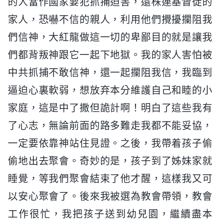
的人當作國家要犯抓捕迫害，還株連基督徒的
家人，恐嚇不信的親人，利用他們攪擾攔阻我
們信神，大紅龍做這一切的卑鄙目的就是讓我
們都背叛神跟它一起下地獄。我的家人害怕被
中共抓捕不敢信神，還一起攔阻我信，我臨到
逼迫心裏軟弱，想放弃本分維護自己和睦的小
家庭，這是中了撒但詭計啊！明白了這些我有
了心志，無論前面的路多難走我都不能妥協，
一定要依靠神站住見證。之後，我帶着孩子偷
偷地出去聚會。奇妙的是，孩子到了姊妹家就
睡覺，等我們聚會結束了他才醒，這樣我又可
以安心聚會了。後來我被選為教會帶領，教會
工作很忙，我把孩子送到幼兒園，繼續盡本