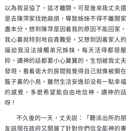
以為我妥協了，這才離開。可是後來我丈夫還
是去陳萍家找她麻煩，導致姊妹不得不離開家
盡本分。想到陳萍是因着我的原因不能回家，
我心裏就特别地自責難受，又想到因着家人的
逼迫我没法接觸弟兄姊妹，每天活得都很壓
抑，讀神的話都要小心翼翼的，生怕被我丈夫
發現，看着偌大的房間我覺得自己就像被關在
籠子裏的小鳥，雖然生活安逸却没有一點幸福
的感覺，多麽希望能自由地信神、讀神的話
呀！
不久後的一天，丈夫説：「聽派出所的朋
友説現在政府又開展了針對你們信全能神的專