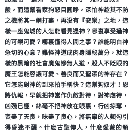
般，而這幫看家狗怒目圓睁，深怕神趁其不防
之機將其一網打盡，再没有『安樂』之地，這
樣一座鬼城的人怎能看見過神？哪裏享受過神
的可親可愛？哪裏懂得人間之事？誰能明白神
急切的心意？難怪神道成肉身隱秘萬分，就這
樣的黑暗的社會魔鬼慘無人道，殺人不眨眼的
魔王怎能容讓可愛、善良而又聖潔的神存在？
它怎能對神的到來拍手稱快？這幫狗奴才！恩
將仇報，早就把神當作仇敵對待，對神虐待，
凶殘已極，絲毫不把神放在眼裏，行凶掠奪，
喪盡了天良，昧盡了良心，將無辜的人類勾引
得昏迷不醒。什麽古聖傳人，什麽愛戴的領