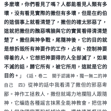
多麽壞，你們看見了嗎？人都能看見人類有多
壞，没有看見實際的撒但有多壞，但是在約伯
的這個事上就看清楚了，撒但的確太邪惡了，
這就把撒但的醜惡嘴臉與它的實質看得清清楚
楚了。撒但與神争戰，尾隨神後，它的目的就
是想拆毁所有神要作的工作，占有、控制神要
得着的人，它想把神要得的人全部滅了，如果
不滅的話，歸它所有，被它所用，這就是它的
目的。
」
《話・卷二 關于認識神・獨一無二的神
從神的話中我看清了撒但的邪惡卑
自己 四》
鄙。神作工拯救人，撒但就竭力地攔阻人跟隨
神，它編造各種謡言抹黑全能神教會，把信神