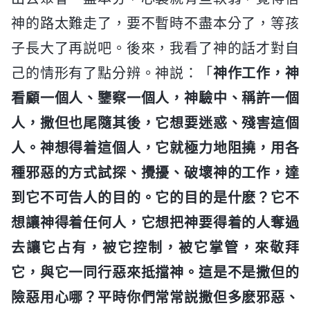
神的路太難走了，要不暫時不盡本分了，等孩
子長大了再説吧。後來，我看了神的話才對自
己的情形有了點分辨。神説：「
神作工作，神
看顧一個人、鑒察一個人，神驗中、稱許一個
人，撒但也尾隨其後，它想要迷惑、殘害這個
人。神想得着這個人，它就極力地阻撓，用各
種邪惡的方式試探、攪擾、破壞神的工作，達
到它不可告人的目的。它的目的是什麽？它不
想讓神得着任何人，它想把神要得着的人奪過
去讓它占有，被它控制，被它掌管，來敬拜
它，與它一同行惡來抵擋神。這是不是撒但的
險惡用心哪？平時你們常常説撒但多麽邪惡、