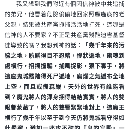
我又想到我們附近有個因信神被中共追捕
的弟兄，他冒着危險偷偷地回家照顧癱痪的老
父親，結果被共産黨抓捕活活地打死，這哪是
信神的人不要家？不正是共産黨殘酷迫害基督
徒導致的嗎？我想到神的話：「
幾千年來的污
穢之地，骯髒得目不忍睹，慘狀遍地，幽魂到
處横行，招摇撞騙，捕風捉影，狠下毒手，將
這座鬼城踐踏得死尸遍地，腐爛之氣遍布全地
上空，而且戒備森嚴，天外的世界有誰能看
到？魔鬼將人的渾身捆得結結實實，將人的雙
眼都蒙蔽了，將人的雙唇緊緊地封上，這魔王
横行了幾千年以至于到今天仍將鬼城看守得如
此嚴密，猶如一座攻不破的『鬼的宫殿』一