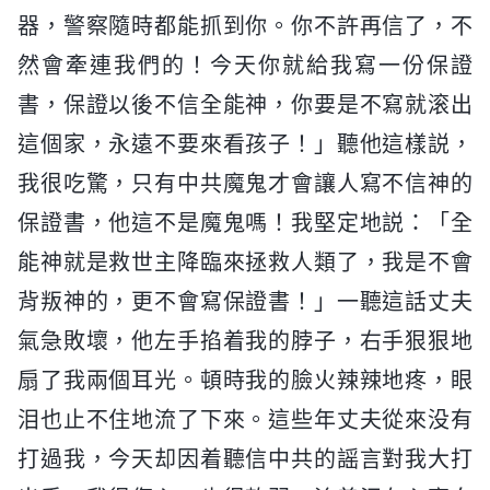
器，警察隨時都能抓到你。你不許再信了，不
然會牽連我們的！今天你就給我寫一份保證
書，保證以後不信全能神，你要是不寫就滚出
這個家，永遠不要來看孩子！」聽他這樣説，
我很吃驚，只有中共魔鬼才會讓人寫不信神的
保證書，他這不是魔鬼嗎！我堅定地説：「全
能神就是救世主降臨來拯救人類了，我是不會
背叛神的，更不會寫保證書！」一聽這話丈夫
氣急敗壞，他左手掐着我的脖子，右手狠狠地
扇了我兩個耳光。頓時我的臉火辣辣地疼，眼
泪也止不住地流了下來。這些年丈夫從來没有
打過我，今天却因着聽信中共的謡言對我大打