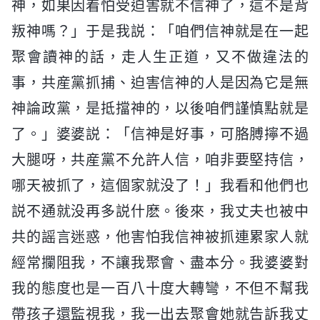
神，如果因着怕受迫害就不信神了，這不是背
叛神嗎？」于是我説：「咱們信神就是在一起
聚會讀神的話，走人生正道，又不做違法的
事，共産黨抓捕、迫害信神的人是因為它是無
神論政黨，是抵擋神的，以後咱們謹慎點就是
了。」婆婆説：「信神是好事，可胳膊擰不過
大腿呀，共産黨不允許人信，咱非要堅持信，
哪天被抓了，這個家就没了！」我看和他們也
説不通就没再多説什麽。後來，我丈夫也被中
共的謡言迷惑，他害怕我信神被抓連累家人就
經常攔阻我，不讓我聚會、盡本分。我婆婆對
我的態度也是一百八十度大轉彎，不但不幫我
帶孩子還監視我，我一出去聚會她就告訴我丈