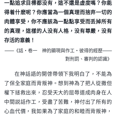
一點追求目標都没有，這不還是虚度嗎？你能
得着什麽呢？你應當為一個真理而捨弃一切的
肉體享受，你不應該為一點點享受而丢掉所有
的真理，這樣的人没有人格，没有尊嚴，没有
存活的意義！
——《話・卷一 神的顯現與作工・彼得的經歷——
對刑罰、審判的認識》
在神話語的開啓帶領下我明白了，不能為
了保全家庭而背叛神。想到神為了把人從撒但
權下拯救出來，忍受天大的屈辱道成肉身在人
中間説話作工，受盡了苦難，神付出了所有的
心血代價，我如果為了家庭的和睦而背叛神，