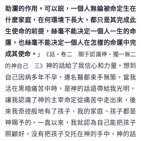
助瀾的作用。可以説，一個人無論被命定生在
什麽家庭，在何環境下長大，都只是其完成此
生使命的前提，絲毫不能决定一個人一生的命
運，也絲毫不能决定一個人在怎樣的命運中完
成其使命。
」
《話・卷二 關于認識神・獨一無二
神的話給了我信心和力量。想到
的神自己 三》
自己因病多年不孕，連名醫都束手無策，當我
活在黑暗痛苦中時，是神的話語帶給我光明，
讓我認識了神的主宰命定從痛苦中走出來，後
來我奇迹般地有了孩子，我的家庭、孩子都是
神賜予的。一直以來，我就認為自己能把孩子
照顧好，没有把孩子交托在神的手中，神的話