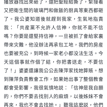
播放器找出來砸了，還把聖經給撕了，緊接着
又把衛生間的玻璃門和做飯的厨具等東西都砸
了。我公婆知道後就趕到我家，生氣地指責
我：「共産黨不允許人信神，你就不能不信
嗎？你要是還堅持信神，一旦被抓了會給家裏
帶來灾難，他没辦法再承包工地，我們的房産
也要被充公，到時候一家老小都没法生活。今
天這個事就作個了結，你把書送走，不要信
了！」婆婆還讓我公公去陳萍家找她算賬。想
到陳萍負責教會工作，如果她出事了整個教會
都會受影響，我很氣憤地説：「信神是我自願
的，你們不要去找别人的麻煩，以後姊妹不會
再來，我也不會去找她。」聽我這麽説，他們