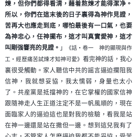
煉，但你們都得看清，藉着熬煉才能得潔净。
所以，你們在這末後的日子裏得為神作見證，
苦再大也應走到底，哪怕最後有一口氣，也要
為神忠心，任神擺布，這才叫真實愛神，這才
叫剛强響亮的見證。
」
《話・卷一 神的顯現與作
看完神的話，我心
工・經歷痛苦試煉才知神可愛》
裏很受觸動。家人聽信中共的謡言逼迫攔阻我
信神，我就想妥協，我太懦弱，身量也太小
了。共産黨是抵擋神的，在它掌權的國家信神
跟隨神走人生正道注定不是一帆風順的，現在
面臨家人的逼迫這也是對我的檢驗，看我是站
在神一邊還是站在撒但一邊。想到這兒我有了
心志，不管家人怎麽逼迫我都不能妥協，受苦