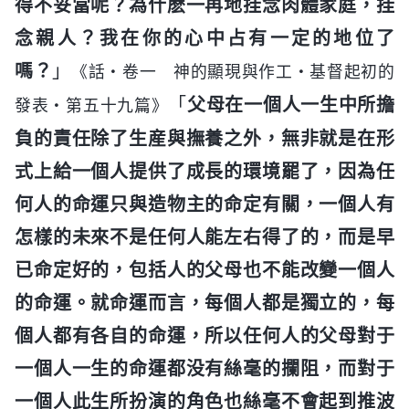
得不妥當呢？為什麽一再地挂念肉體家庭，挂
念親人？我在你的心中占有一定的地位了
嗎？
」
《話・卷一 神的顯現與作工・基督起初的
「
父母在一個人一生中所擔
發表・第五十九篇》
負的責任除了生産與撫養之外，無非就是在形
式上給一個人提供了成長的環境罷了，因為任
何人的命運只與造物主的命定有關，一個人有
怎樣的未來不是任何人能左右得了的，而是早
已命定好的，包括人的父母也不能改變一個人
的命運。就命運而言，每個人都是獨立的，每
個人都有各自的命運，所以任何人的父母對于
一個人一生的命運都没有絲毫的攔阻，而對于
一個人此生所扮演的角色也絲毫不會起到推波