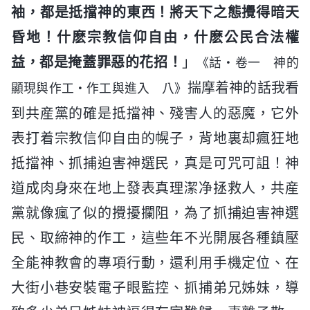
袖，都是抵擋神的東西！將天下之態攪得暗天
昏地！什麽宗教信仰自由，什麽公民合法權
益，都是掩蓋罪惡的花招！
」
《話・卷一 神的
揣摩着神的話我看
顯現與作工・作工與進入 八》
到共産黨的確是抵擋神、殘害人的惡魔，它外
表打着宗教信仰自由的幌子，背地裏却瘋狂地
抵擋神、抓捕迫害神選民，真是可咒可詛！神
道成肉身來在地上發表真理潔净拯救人，共産
黨就像瘋了似的攪擾攔阻，為了抓捕迫害神選
民、取締神的作工，這些年不光開展各種鎮壓
全能神教會的專項行動，還利用手機定位、在
大街小巷安裝電子眼監控、抓捕弟兄姊妹，導