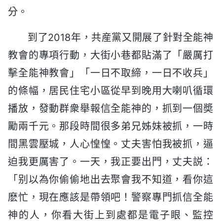
分。
到了2018年，共産黨又開展了針對全能神
教會的專項行動，大街小巷都貼滿了「嚴厲打
擊全能神教會」「一日不取締，一日不收兵」
的條幅，居民住宅小區從早到晚用大喇叭循環
播放，發動群衆舉報信全能神的，抓到一個奬
勵兩千元。那段時間很多弟兄姊妹被抓，一時
間黑雲壓城，人心惶惶。丈夫害怕我被抓，逼
迫我更厲害了。一天，我正要出門，丈夫説：
「别以為你偷偷地出去聚會我不知道，看你這
麽忙，現在應該是帶領吧！警察專門抓信全能
神的人，你看大街上到處都是電子眼、監控