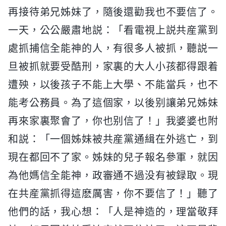
再接待弟兄姊妹了，隨後還勸我也不要信了。
一天，公公嚴肅地説：「看電視上説共産黨到
處抓捕信全能神的人，有很多人被抓，聽説一
旦被抓就要受酷刑，家裏的大人小孩都得跟着
遭殃，以後孩子不能上大學、不能當兵，也不
能考公務員。為了這個家，以後别讓弟兄姊妹
再來家裏聚會了，你也别信了！」我婆婆也附
和説：「一個姊妹被共産黨通緝在外逃亡，到
現在都回不了家。姊妹的兒子報名參軍，就因
為他媽信全能神，政審通不過没有被録取。現
在共産黨抓得這麽厲害，你不要信了！」聽了
他們的話，我心想：「人是神造的，理當敬拜