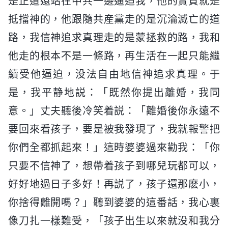
是正道還站在中共一邊逼迫我，他的實質就是
抵擋神的，他跟隨共産黨走的是沉淪滅亡的道
路，我信神追求真理走的是蒙拯救的路，我和
他走的根本不是一條路，再生活在一起只能繼
續受他逼迫，没法自由地信神追求真理。于
是，我平静地説：「既然你提出離婚，我同
意。」丈夫聽後冷笑着説：「離婚後你永遠不
要回來看孩子，要是被我發現了，我就報警把
你們全都抓起來！」這時婆婆過來勸我：「你
只要不信神了，想帶着孩子到哪兒玩都可以，
好好地過日子多好！再説了，孩子還那麽小，
你捨得離開嗎？」聽到婆婆的這番話，我心裏
像刀扎一樣難受，「孩子出生以來就没和我分